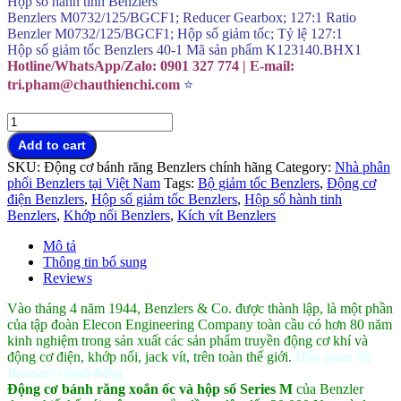
Hộp số hành tinh Benzlers
Benzlers M0732/125/BGCF1; Reducer Gearbox; 127:1 Ratio
Benzler M0732/125/BGCF1; Hộp số giảm tốc; Tỷ lệ 127:1
Hộp số giảm tốc Benzlers 40-1 Mã sản phẩm K123140.BHX1
Hotline/WhatsApp/Zalo: 0901 327 774 | E-mail:
tri.pham@chauthienchi.com
⭐
Hộp
giảm
Add to cart
tốc
SKU:
Động cơ bánh răng Benzlers chính hãng
Category:
Nhà phân
Benzlers
phối Benzlers tại Việt Nam
Tags:
Bộ giảm tốc Benzlers
,
Động cơ
chính
điện Benzlers
,
Hộp số giảm tốc Benzlers
,
Hộp số hành tinh
hãng
Benzlers
,
Khớp nối Benzlers
,
Kích vít Benzlers
đại
lý
Mô tả
Việt
Thông tin bổ sung
Nam
Reviews
quantity
Vào tháng 4 năm 1944, Benzlers & Co. được thành lập, là một phần
của tập đoàn Elecon Engineering Company toàn cầu có hơn 80 năm
kinh nghiệm trong sản xuất các sản phẩm truyền động cơ khí và
động cơ điện, khớp nối, jack vít, trên toàn thế giới.
Hộp giảm tốc
Benzlers chính hãng
Động cơ bánh răng xoắn ốc và hộp số Series M
của Benzler