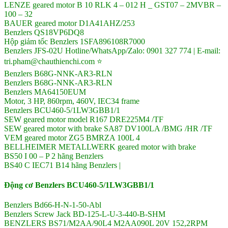
LENZE geared motor B 10 RLK 4 – 012 H _ GST07 – 2MVBR –
100 – 32
BAUER geared motor D1A41AHZ/253
Benzlers QS18VP6DQ8
Hộp giảm tốc Benzlers 1SFA896108R7000
Benzlers JFS-02U Hotline/WhatsApp/Zalo: 0901 327 774 | E-mail:
tri.pham@chauthienchi.com ⭐
Benzlers B68G-NNK-AR3-RLN
Benzlers B68G-NNK-AR3-RLN
Benzlers MA64150EUM
Motor, 3 HP, 860rpm, 460V, IEC34 frame
Benzlers BCU460-5/1LW3GBB1/1
SEW geared motor model R167 DRE225M4 /TF
SEW geared motor with brake SA87 DV100LA /BMG /HR /TF
VEM geared motor ZG5 BMRZA 100L 4
BELLHEIMER METALLWERK geared motor with brake
BS50 I 00 – P 2 hãng Benzlers
BS40 C IEC71 B14 hãng Benzlers |
Động cơ Benzlers BCU460-5/1LW3GBB1/1
Benzlers Bd66-H-N-1-50-Abl
Benzlers Screw Jack BD-125-L-U-3-440-B-SHM
BENZLERS BS71/M2AA/90L4 M2AA090L 20V 152,2RPM