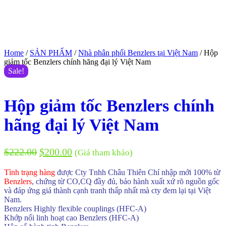
Home
/
SẢN PHẨM
/
Nhà phân phối Benzlers tại Việt Nam
/ Hộp
giảm tốc Benzlers chính hãng đại lý Việt Nam
Sale!
Hộp giảm tốc Benzlers chính
hãng đại lý Việt Nam
$
222.00
$
200.00
(Giá tham khảo)
Tình trạng hàng
được Cty Tnhh Châu Thiên Chí nhập mới 100% từ
Benzlers
, chứng từ CO,CQ đầy đủ, bảo hành xuất xứ rõ nguồn gốc
và đáp ứng giá thành cạnh tranh thấp nhất mà cty đem lại tại Việt
Nam.
Benzlers Highly flexible couplings (HFC-A)
Khớp nối linh hoạt cao Benzlers (HFC-A)