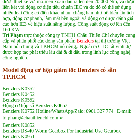
được thiết kế với mô-men xoắn đầu ra lên đến 20.000 Nm, và được
liên kết với động cơ điện tiêu chuẩn IEC và do đó có thể sử dụng
nhiều loại động cơ điện khác nhau, chẳng hạn như bộ biến tần tích
hợp, động cơ phanh, làm mát bên ngoài và động cơ được đánh giá
cao hơn IE3 về hiệu suất năng lượng. Công suất động cơ lên đến
160 KW.
Trí Phạm
trực thuộc công ty TNHH Châu Thiên Chí chuyên cung
cấp và phân phối các dòng sản phẩm
Benzlers
tại thị trường Việt
Nam nói chung và TP.HCM nó riêng,. Ngoài ra CTC rất vinh dự
được hợp tác phát triểu lâu dài & đi đầu trong lĩnh lực công nghệ,
công nghiệp.
Model động cơ hộp giảm tốc Benzlers có sẵn
TP.HCM
Benzlers K0352
Benzlers K0452
Benzlers K0552
Động cơ hộp số Benzlers K0652
Benzlers K0752 Hotline/WhatsApp/Zalo: 0901 327 774 | E-mail:
tri.pham@chauthienchi.com ⭐
Benzlers K0852
Benzlers BS-40 Worm Gearbox For Industrial Use Gearbox
Benzlers K0951