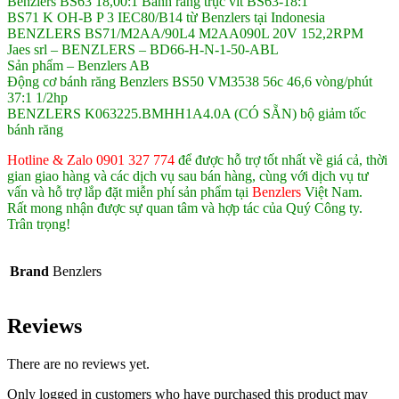
Benzlers BS63 18,00:1 Bánh răng trục vít BS63-18:1
BS71 K OH-B P 3 IEC80/B14 từ Benzlers tại Indonesia
BENZLERS BS71/M2AA/90L4 M2AA090L 20V 152,2RPM
Jaes srl – BENZLERS – BD66-H-N-1-50-ABL
Sản phẩm – Benzlers AB
Động cơ bánh răng Benzlers BS50 VM3538 56c 46,6 vòng/phút
37:1 1/2hp
BENZLERS K063225.BMHH1A4.0A (CÓ SẴN) bộ giảm tốc
bánh răng
Hotline & Zalo 0901 327 774
để được hỗ trợ tốt nhất về giá cả, thời
gian giao hàng và các dịch vụ sau bán hàng, cùng với dịch vụ tư
vấn và hỗ trợ lắp đặt miễn phí sản phẩm tại
Benzlers
Việt Nam.
Rất mong nhận được sự quan tâm và hợp tác của Quý Công ty.
Trân trọng!
Brand
Benzlers
Reviews
There are no reviews yet.
Only logged in customers who have purchased this product may