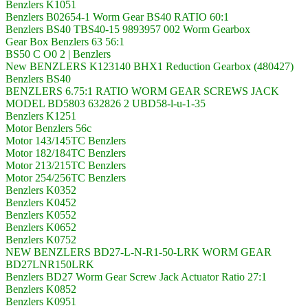
Benzlers K1051
Benzlers B02654-1 Worm Gear BS40 RATIO 60:1
Benzlers BS40 TBS40-15 9893957 002 Worm Gearbox
Gear Box Benzlers 63 56:1
BS50 C O0 2 | Benzlers
New BENZLERS K123140 BHX1 Reduction Gearbox (480427)
Benzlers BS40
BENZLERS 6.75:1 RATIO WORM GEAR SCREWS JACK
MODEL BD5803 632826 2 UBD58-l-u-1-35
Benzlers K1251
Motor Benzlers 56c
Motor 143/145TC Benzlers
Motor 182/184TC Benzlers
Motor 213/215TC Benzlers
Motor 254/256TC Benzlers
Benzlers K0352
Benzlers K0452
Benzlers K0552
Benzlers K0652
Benzlers K0752
NEW BENZLERS BD27-L-N-R1-50-LRK WORM GEAR
BD27LNR150LRK
Benzlers BD27 Worm Gear Screw Jack Actuator Ratio 27:1
Benzlers K0852
Benzlers K0951