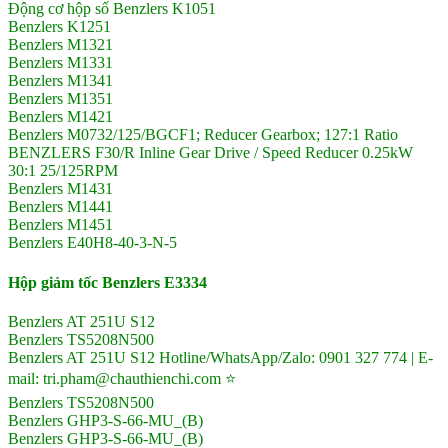
Động cơ hộp số Benzlers K1051
Benzlers K1251
Benzlers M1321
Benzlers M1331
Benzlers M1341
Benzlers M1351
Benzlers M1421
Benzlers M0732/125/BGCF1; Reducer Gearbox; 127:1 Ratio
BENZLERS F30/R Inline Gear Drive / Speed Reducer 0.25kW
30:1 25/125RPM
Benzlers M1431
Benzlers M1441
Benzlers M1451
Benzlers E40H8-40-3-N-5
Hộp giảm tốc Benzlers E3334
Benzlers AT 251U S12
Benzlers TS5208N500
Benzlers AT 251U S12 Hotline/WhatsApp/Zalo: 0901 327 774 | E-
mail: tri.pham@chauthienchi.com ⭐
Benzlers TS5208N500
Benzlers GHP3-S-66-MU_(B)
Benzlers GHP3-S-66-MU_(B)