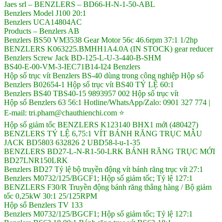
Jaes srl – BENZLERS – BD66-H-N-1-50-ABL
Benzlers Model J100 20:1
Benzlers UCA14804AC
Products – Benzlers AB
Benzlers BS50 VM3538 Gear Motor 56c 46.6rpm 37:1 1/2hp
BENZLERS K063225.BMHH1A4.0A (IN STOCK) gear reducer
Benzlers Screw Jack BD-125-L-U-3-440-B-SHM
BS40-E-00-VM-3-IEC71B14-I24 Benzlers
Hộp số trục vít Benzlers BS-40 dùng trong công nghiệp Hộp số
Benzlers B02654-1 Hộp số trục vít BS40 TỶ LỆ 60:1
Benzlers BS40 TBS40-15 9893957 002 Hộp số trục vít
Hộp số Benzlers 63 56:1 Hotline/WhatsApp/Zalo: 0901 327 774 |
E-mail: tri.pham@chauthienchi.com ⭐
Hộp số giảm tốc BENZLERS K123140 BHX1 mới (480427)
BENZLERS TỶ LỆ 6,75:1 VÍT BÁNH RĂNG TRỤC MẪU
JACK BD5803 632826 2 UBD58-l-u-1-35
BENZLERS BD27-L-N-R1-50-LRK BÁNH RĂNG TRỤC MỚI
BD27LNR150LRK
Benzlers BD27 Tỷ lệ bộ truyền động vít bánh răng trục vít 27:1
Benzlers M0732/125/BGCF1; Hộp số giảm tốc; Tỷ lệ 127:1
BENZLERS F30/R Truyền động bánh răng thẳng hàng / Bộ giảm
tốc 0,25kW 30:1 25/125RPM
Hộp số Benzlers TV 133
Benzlers M0732/125/BGCF1; Hộp số giảm tốc; Tỷ lệ 127:1