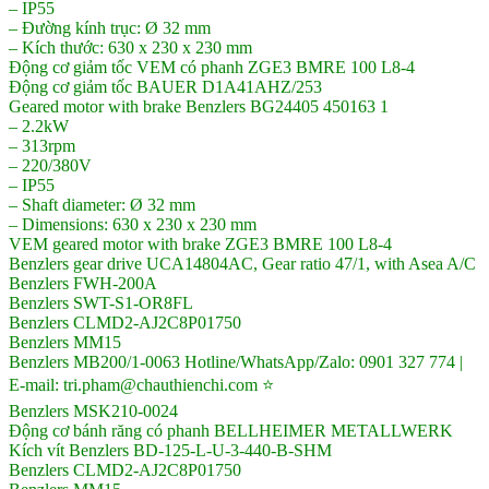
– IP55
– Đường kính trục: Ø 32 mm
– Kích thước: 630 x 230 x 230 mm
Động cơ giảm tốc VEM có phanh ZGE3 BMRE 100 L8-4
Động cơ giảm tốc BAUER D1A41AHZ/253
Geared motor with brake Benzlers BG24405 450163 1
– 2.2kW
– 313rpm
– 220/380V
– IP55
– Shaft diameter: Ø 32 mm
– Dimensions: 630 x 230 x 230 mm
VEM geared motor with brake ZGE3 BMRE 100 L8-4
Benzlers gear drive UCA14804AC, Gear ratio 47/1, with Asea A/C
Benzlers FWH-200A
Benzlers SWT-S1-OR8FL
Benzlers CLMD2-AJ2C8P01750
Benzlers MM15
Benzlers MB200/1-0063 Hotline/WhatsApp/Zalo: 0901 327 774 |
E-mail: tri.pham@chauthienchi.com ⭐
Benzlers MSK210-0024
Động cơ bánh răng có phanh BELLHEIMER METALLWERK
Kích vít Benzlers BD-125-L-U-3-440-B-SHM
Benzlers CLMD2-AJ2C8P01750