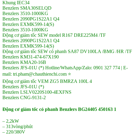
Khung IEC34
Benzlers SMA30SELQD
Benzlers 3510-1000KG
Benzlers 2090PG1S22A1 Q4
Benzlers EXMK599-14(S)
Benzlers 3510-1000KG
Động cơ giảm tốc SEW model R167 DRE225M4 /TF
Benzlers 2090PG1S22A1 Q4
Benzlers EXMK599-14(S)
Động cơ giảm tốc SEW có phanh SA87 DV100LA /BMG /HR /TF
Benzlers KM31-474-67X190
Benzlers KMA20-16B
Benzlers JFS-01U (*) Hotline/WhatsApp/Zalo: 0901 327 774 | E-
mail: tri.pham@chauthienchi.com ⭐
Động cơ giảm tốc VEM ZG5 BMRZA 100L 4
Benzlers JFS-01U (*)
Benzlers LSLV0220S100-4EXFNS
Benzlers CNG-9131-2
Động cơ giảm tốc có phanh Benzlers BG24405 450163 1
– 2,2kW
– 313vòng/phút
– 220/380V