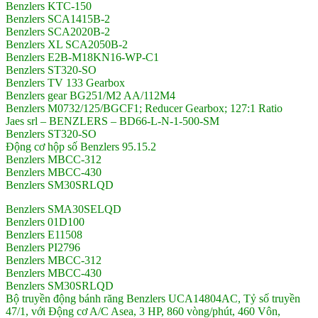
Benzlers KTC-150
Benzlers SCA1415B-2
Benzlers SCA2020B-2
Benzlers XL SCA2050B-2
Benzlers E2B-M18KN16-WP-C1
Benzlers ST320-SO
Benzlers TV 133 Gearbox
Benzlers gear BG251/M2 AA/112M4
Benzlers M0732/125/BGCF1; Reducer Gearbox; 127:1 Ratio
Jaes srl – BENZLERS – BD66-L-N-1-500-SM
Benzlers ST320-SO
Động cơ hộp số Benzlers 95.15.2
Benzlers MBCC-312
Benzlers MBCC-430
Benzlers SM30SRLQD
Benzlers SMA30SELQD
Benzlers 01D100
Benzlers E11508
Benzlers PI2796
Benzlers MBCC-312
Benzlers MBCC-430
Benzlers SM30SRLQD
Bộ truyền động bánh răng Benzlers UCA14804AC, Tỷ số truyền
47/1, với Động cơ A/C Asea, 3 HP, 860 vòng/phút, 460 Vôn,