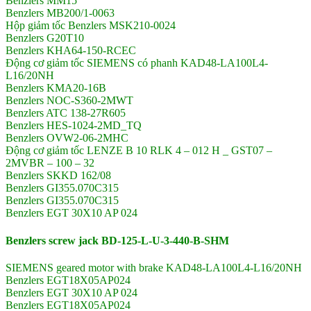
Benzlers MM15
Benzlers MB200/1-0063
Hộp giảm tốc Benzlers MSK210-0024
Benzlers G20T10
Benzlers KHA64-150-RCEC
Động cơ giảm tốc SIEMENS có phanh KAD48-LA100L4-
L16/20NH
Benzlers KMA20-16B
Benzlers NOC-S360-2MWT
Benzlers ATC 138-27R605
Benzlers HES-1024-2MD_TQ
Benzlers OVW2-06-2MHC
Động cơ giảm tốc LENZE B 10 RLK 4 – 012 H _ GST07 –
2MVBR – 100 – 32
Benzlers SKKD 162/08
Benzlers GI355.070C315
Benzlers GI355.070C315
Benzlers EGT 30X10 AP 024
Benzlers screw jack BD-125-L-U-3-440-B-SHM
SIEMENS geared motor with brake KAD48-LA100L4-L16/20NH
Benzlers EGT18X05AP024
Benzlers EGT 30X10 AP 024
Benzlers EGT18X05AP024