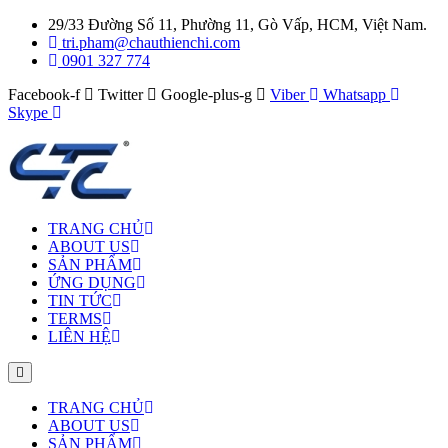
29/33 Đường Số 11, Phường 11, Gò Vấp, HCM, Việt Nam.
tri.pham@chauthienchi.com
0901 327 774
Facebook-f
Twitter
Google-plus-g
Viber
Whatsapp
Skype
TRANG CHỦ
ABOUT US
SẢN PHẨM
ỨNG DỤNG
TIN TỨC
TERMS
LIÊN HỆ
TRANG CHỦ
ABOUT US
SẢN PHẨM