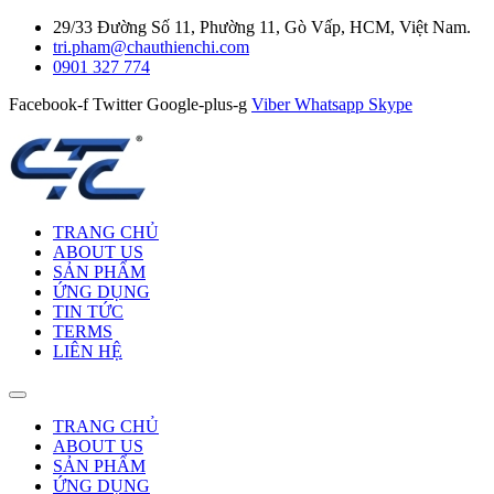
29/33 Đường Số 11, Phường 11, Gò Vấp, HCM, Việt Nam.
tri.pham@chauthienchi.com
0901 327 774
Facebook-f
Twitter
Google-plus-g
Viber
Whatsapp
Skype
TRANG CHỦ
ABOUT US
SẢN PHẨM
ỨNG DỤNG
TIN TỨC
TERMS
LIÊN HỆ
TRANG CHỦ
ABOUT US
SẢN PHẨM
ỨNG DỤNG