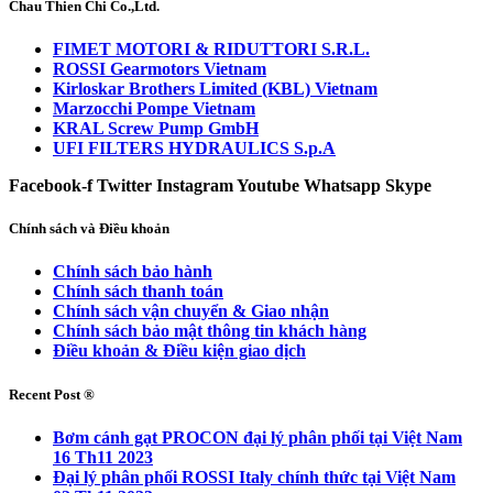
Chau Thien Chi Co.,Ltd.
FIMET MOTORI & RIDUTTORI S.R.L.
ROSSI Gearmotors Vietnam
Kirloskar Brothers Limited (KBL) Vietnam
Marzocchi Pompe Vietnam
KRAL Screw Pump GmbH
UFI FILTERS HYDRAULICS S.p.A
Facebook-f
Twitter
Instagram
Youtube
Whatsapp
Skype
Chính sách và Điều khoản
Chính sách bảo hành
Chính sách thanh toán
Chính sách vận chuyển & Giao nhận
Chính sách bảo mật thông tin khách hàng
Điều khoản & Điều kiện giao dịch
Recent Post ®
Bơm cánh gạt PROCON đại lý phân phối tại Việt Nam
16 Th11 2023
Đại lý phân phối ROSSI Italy chính thức tại Việt Nam