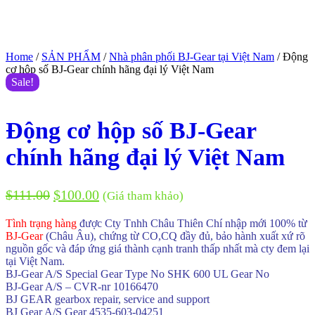
Home
/
SẢN PHẨM
/
Nhà phân phối BJ-Gear tại Việt Nam
/ Động
cơ hộp số BJ-Gear chính hãng đại lý Việt Nam
Sale!
Động cơ hộp số BJ-Gear
chính hãng đại lý Việt Nam
$
111.00
$
100.00
(Giá tham khảo)
Tình trạng hàng
được Cty Tnhh Châu Thiên Chí nhập mới 100% từ
BJ-Gear
(Châu Âu), chứng từ CO,CQ đầy đủ, bảo hành xuất xứ rõ
nguồn gốc và đáp ứng giá thành cạnh tranh thấp nhất mà cty đem lại
tại Việt Nam.
BJ-Gear A/S Special Gear Type No SHK 600 UL Gear No
BJ-Gear A/S – CVR-nr 10166470
BJ GEAR gearbox repair, service and support
BJ Gear A/S Gear 4535-603-04251