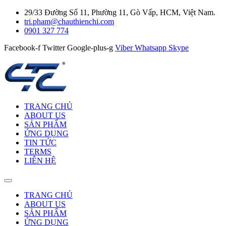
29/33 Đường Số 11, Phường 11, Gò Vấp, HCM, Việt Nam.
tri.pham@chauthienchi.com
0901 327 774
Facebook-f
Twitter
Google-plus-g
Viber
Whatsapp
Skype
TRANG CHỦ
ABOUT US
SẢN PHẨM
ỨNG DỤNG
TIN TỨC
TERMS
LIÊN HỆ
TRANG CHỦ
ABOUT US
SẢN PHẨM
ỨNG DỤNG