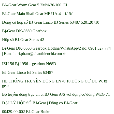
BJ–Gear Worm Gear 5.2M/4-30/100 .EL
BJ-Gear Main Shaft Gear ME71A-4 – i.15:1
Động cơ hộp số BJ-Gear Linco BJ Series 63487 520120710
Bj-Gear DK-8660 Gearbox
Hộp số BJ-Gear Series 42
Bj-Gear DK-8660 Gearbox Hotline/WhatsApp/Zalo: 0901 327 774
| E-mail: tri.pham@chauthienchi.com ⭐
IZH 56 Bj 1956 – gearbox N68D
BJ-Gear Linco BJ Series 63487
HỆ THỐNG TRUYỀN ĐỘNG LN70.10 ĐỘNG CƠ DC W. bj
gear
Bộ truyền động trục vít bi BJ-Gear A/S với động cơ dòng WEG 71
ĐẠI LÝ HỘP SỐ BJ-Gear | Động cơ BJ-Gear
00429-00-602 BJ-Gear Brake