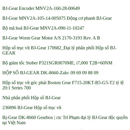
BJ-Gear Encoder MNV2A-160-28-00649
BJ-Gear MNV2A-105-14-005075 Động cơ phanh BJ-Gear
Bộ mã hoá BJ-Gear MNV2A-090-11-10247
BJ-Gear Worm Gear Motor A/S 2170-3193 Rev. A B
Hộp số trục vít BJ-Gear 170682_Đại lý phân phối Hộp số BJ-
GEAR
Bộ giảm tốc Stober P321SGR0070ME, i7,000 T2B=60NM
HỘP SỐ BJ-GEAR DK-8660-Zalo: 09 69 09 88 09
Hộp số trục vít góc phải Boston Gear F715-20KT-B5-G5-T2 tỷ lệ
20:1 Series 700
Nhà phân phối Hộp số BJ-Gear
236896 BJ-Gear Hộp số trục vít
Bj-Gear DK-8660 Gearbox | ctc Trí Phạm đại lý BJ-Gear độc quyền
tại Việt Nam