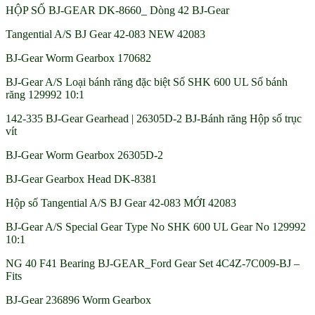
HỘP SỐ BJ-GEAR DK-8660_ Dòng 42 BJ-Gear
Tangential A/S BJ Gear 42-083 NEW 42083
BJ-Gear Worm Gearbox 170682
BJ-Gear A/S Loại bánh răng đặc biệt Số SHK 600 UL Số bánh
răng 129992 10:1
142-335 BJ-Gear Gearhead | 26305D-2 BJ-Bánh răng Hộp số trục
vít
BJ-Gear Worm Gearbox 26305D-2
BJ-Gear Gearbox Head DK-8381
Hộp số Tangential A/S BJ Gear 42-083 MỚI 42083
BJ-Gear A/S Special Gear Type No SHK 600 UL Gear No 129992
10:1
NG 40 F41 Bearing BJ-GEAR_Ford Gear Set 4C4Z-7C009-BJ –
Fits
BJ-Gear 236896 Worm Gearbox