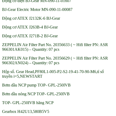
Động cơ điện BJ-Gear MN-090-11-01607
BJ-Gear Electric Motor MN-090-11-00087
Động cơ ATEX J2132K-6 BJ-Gear
Động cơ ATEX J263B-4 BJ-Gear
Động cơ ATEX J271B-2 BJ-Gear
ZEPPELIN Air Filter Part No. 20356633 ( ~ Hifi filter PN: ASR
966301AK015) – Quantity: 07 pcs
ZEPPELIN Air Filter Part No. 20356629 ( ~ Hifi filter PN: ASR
966302AN024) – Quantity: 07 pcs
Hộp số. Gear Head,PF80L1-005-P2-S2-19-41-70-90-M6,tỉ số
truyền i=5,NEWSTART
Bơm dầu NCP pump TOP- GPL-250IVB
Bơm dầu nóng NCP TOP- GPL-250IVB
TOP- GPL-250IVB hãng NCP
Gearbox H42U13,580B5V5