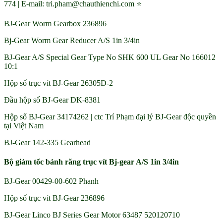
774 | E-mail: tri.pham@chauthienchi.com ⭐
BJ-Gear Worm Gearbox 236896
Bj-Gear Worm Gear Reducer A/S 1in 3/4in
BJ-Gear A/S Special Gear Type No SHK 600 UL Gear No 166012
10:1
Hộp số trục vít BJ-Gear 26305D-2
Đầu hộp số BJ-Gear DK-8381
Hộp số BJ-Gear 34174262 | ctc Trí Phạm đại lý BJ-Gear độc quyền
tại Việt Nam
BJ-Gear 142-335 Gearhead
Bộ giảm tốc bánh răng trục vít Bj-gear A/S 1in 3/4in
BJ-Gear 00429-00-602 Phanh
Hộp số trục vít BJ-Gear 236896
BJ-Gear Linco BJ Series Gear Motor 63487 520120710