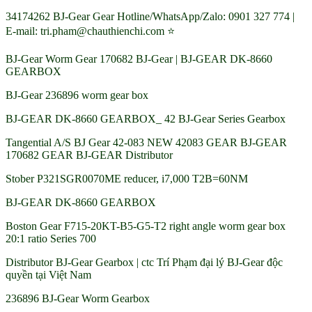
34174262 BJ-Gear Gear Hotline/WhatsApp/Zalo: 0901 327 774 |
E-mail: tri.pham@chauthienchi.com ⭐
BJ-Gear Worm Gear 170682 BJ-Gear | BJ-GEAR DK-8660
GEARBOX
BJ-Gear 236896 worm gear box
BJ-GEAR DK-8660 GEARBOX_ 42 BJ-Gear Series Gearbox
Tangential A/S BJ Gear 42-083 NEW 42083 GEAR BJ-GEAR
170682 GEAR BJ-GEAR Distributor
Stober P321SGR0070ME reducer, i7,000 T2B=60NM
BJ-GEAR DK-8660 GEARBOX
Boston Gear F715-20KT-B5-G5-T2 right angle worm gear box
20:1 ratio Series 700
Distributor BJ-Gear Gearbox | ctc Trí Phạm đại lý BJ-Gear độc
quyền tại Việt Nam
236896 BJ-Gear Worm Gearbox