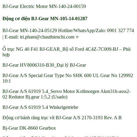
BJ-Gear Electric Motor MN-140-24-00159
Động cơ điện BJ-Gear MN-105-14-01287
BJ-Gear MN-140-24-05129 Hotline/WhatsApp/Zalo: 0901 327 774
| E-mail: tri.pham@chauthienchi.com ⭐
Ổ trục NG 40 F41 BJ-GEAR_Bộ số Ford 4C4Z-7C009-BJ – Phù
hợp
BJ-Gear HV8006310-B30_Đại lý BJ-Gear
BJ-Gear A/S Special Gear Type No SHK 600 UL Gear No 129992
10:1
BJ-Gear A/S 61919 5.4_Servo Motor Kollmorgen Akm31h-asss2-
02 Redutor Bj.gear 1:5,2 (Usado)
BJ-Gear A/S 61919 5.4 Winkelgetriebe
Động cơ bánh răng trục vít BJ-Gear A/S 2170-3193 Rev. A B
Bj-Gear DK-8660 Gearbox