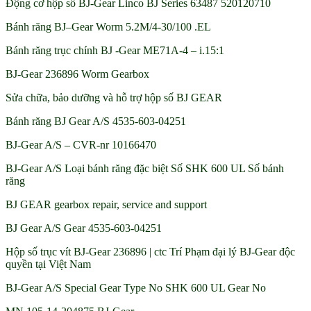
Động cơ hộp số BJ-Gear Linco BJ Series 63487 520120710
Bánh răng BJ–Gear Worm 5.2M/4-30/100 .EL
Bánh răng trục chính BJ -Gear ME71A-4 – i.15:1
BJ-Gear 236896 Worm Gearbox
Sửa chữa, bảo dưỡng và hỗ trợ hộp số BJ GEAR
Bánh răng BJ Gear A/S 4535-603-04251
BJ-Gear A/S – CVR-nr 10166470
BJ-Gear A/S Loại bánh răng đặc biệt Số SHK 600 UL Số bánh
răng
BJ GEAR gearbox repair, service and support
BJ Gear A/S Gear 4535-603-04251
Hộp số trục vít BJ-Gear 236896 | ctc Trí Phạm đại lý BJ-Gear độc
quyền tại Việt Nam
BJ-Gear A/S Special Gear Type No SHK 600 UL Gear No