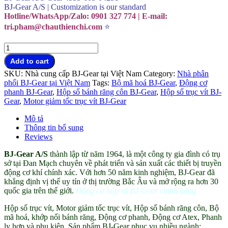
BJ-Gear A/S | Customization is our standard
Hotline/WhatsApp/Zalo: 0901 327 774 | E-mail:
tri.pham@chauthienchi.com
⭐
Động
cơ
Add to cart
hộp
SKU:
Nhà cung cấp BJ-Gear tại Việt Nam
Category:
Nhà phân
số
phối BJ-Gear tại Việt Nam
Tags:
Bộ mã hoá BJ-Gear
,
Động cơ
BJ-
phanh BJ-Gear
,
Hộp số bánh răng côn BJ-Gear
,
Hộp số trục vít BJ-
Gear
Gear
,
Motor giảm tốc trục vít BJ-Gear
chính
hãng
Mô tả
đại
Thông tin bổ sung
lý
Reviews
Việt
Nam
BJ-Gear A/S
thành lập từ năm 1964, là một công ty gia đình có trụ
quantity
sở tại Đan Mạch chuyên về phát triển và sản xuất các thiết bị truyền
động cơ khí chính xác. Với hơn 50 năm kinh nghiệm, BJ-Gear đã
khẳng định vị thế uy tín ở thị trường Bắc Âu và mở rộng ra hơn 30
quốc gia trên thế giới.
Động cơ hộp số BJ-Gear chính hãng
Hộp số trục vít, Motor giảm tốc trục vít, Hộp số bánh răng côn, Bộ
mã hoá, khớp nối bánh răng, Động cơ phanh, Động cơ Atex, Phanh
ly hợp và phụ kiện. Sản phẩm BJ-Gear phục vụ nhiều ngành: