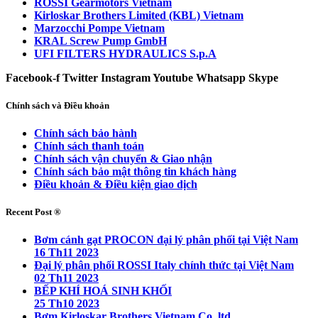
ROSSI Gearmotors Vietnam
Kirloskar Brothers Limited (KBL) Vietnam
Marzocchi Pompe Vietnam
KRAL Screw Pump GmbH
UFI FILTERS HYDRAULICS S.p.A
Facebook-f
Twitter
Instagram
Youtube
Whatsapp
Skype
Chính sách và Điều khoản
Chính sách bảo hành
Chính sách thanh toán
Chính sách vận chuyển & Giao nhận
Chính sách bảo mật thông tin khách hàng
Điều khoản & Điều kiện giao dịch
Recent Post ®
Bơm cánh gạt PROCON đại lý phân phối tại Việt Nam
16 Th11 2023
Đại lý phân phối ROSSI Italy chính thức tại Việt Nam
02 Th11 2023
BẾP KHÍ HOÁ SINH KHỐI
25 Th10 2023
Bơm Kirloskar Brothers Vietnam Co.,ltd.