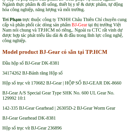
Ngành thực phẩm & đồ uống, thiết bị y tế & dược phẩm, tự động
hóa công nghiệp, năng lượng và môi trường.
Trí Phạm
trực thuộc công ty TNHH Châu Thiên Chí chuyên cung
cấp và phân phối các dòng sản phẩm
BJ-Gear
tại thị trường Việt
Nam nói chung và TP.HCM nó riêng,. Ngoài ra CTC rất vinh dự
được hợp tác phát triểu lâu dài & đi đầu trong lĩnh lực công nghệ,
công nghiệp.
Model product BJ-Gear có sẵn tại TP.HCM
Đầu hộp số BJ-Gear DK-8381
34174262 BJ-Bánh răng Hộp số
Hộp số trục vít 170682 BJ-Gear | HỘP SỐ BJ-GEAR DK-8660
BJ-Gear A/S Special Gear Type SHK No. 600 UL Gear No.
129992 10:1
142-335 BJ-Gear Gearhead | 26305D-2 BJ-Gear Worm Gear
BJ-Gear Gearhead DK-8381
Hộp số trục vít BJ-Gear 236896