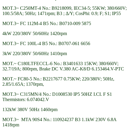
MOT.3~ C250MT-4 No.: B9218099, IEC34-5; 55KW; 380/660V;
100.5/58A; 50Hz; 1471rpm; B3 ; ∆/Y; CosPhi: 0.9; F; S1; IP55
MOT.3~ FC 112M-4 B5 No.: B0710-009 5875
4kW 220/380V 50/60Hz 1420rpm
MOT.3~ FC 100L-4 B5 No.: B0707-061 6656
3kW 220/380V 50/60Hz 1410rpm
MOT.~ C180LTFECCL-6 No.: B3401633 15KW; 380/660V;
32.7/19A; 800rpm, Brake DC V.380 AC-K8/D 6.153464.V-PTC
MOT.~ FC80-5 No.: B2217677 0.75KW; 220/380V; 50Hz,
2.85/1.65A; 1370rpm,
MOT.3~ C315MN/4 No.: D1008530 IP5 50HZ I.CI. F S1
Thermistors: 6.074042.V
132kW 380V 50Hz 1460rpm
MOT.3~ MTA 90S4 No.: 110924237 B3 1.1kW 230V 6.8A
1418rpm