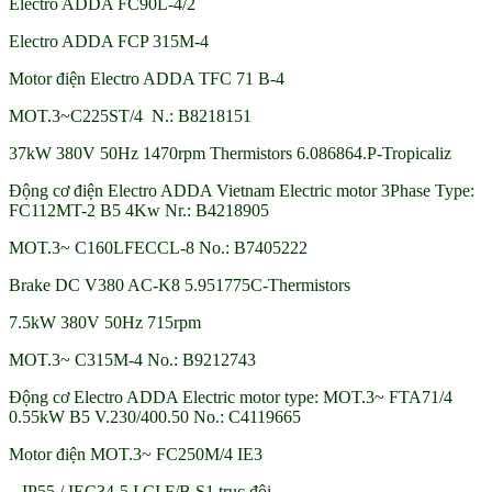
Electro ADDA FC90L-4/2
Electro ADDA FCP 315M-4
Motor điện Electro ADDA TFC 71 B-4
MOT.3~C225ST/4 N.: B8218151
37kW 380V 50Hz 1470rpm Thermistors 6.086864.P-Tropicaliz
Động cơ điện Electro ADDA Vietnam Electric motor 3Phase Type:
FC112MT-2 B5 4Kw Nr.: B4218905
MOT.3~ C160LFECCL-8 No.: B7405222
Brake DC V380 AC-K8 5.951775C-Thermistors
7.5kW 380V 50Hz 715rpm
MOT.3~ C315M-4 No.: B9212743
Động cơ Electro ADDA Electric motor type: MOT.3~ FTA71/4
0.55kW B5 V.230/400.50 No.: C4119665
Motor điện MOT.3~ FC250M/4 IE3
– IP55 / IEC34-5 I.CI.F/B S1 trục đôi