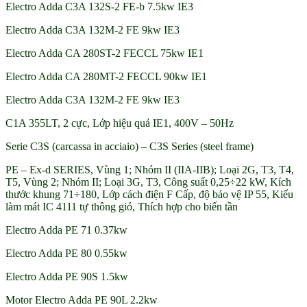
Electro Adda C3A 132S-2 FE-b 7.5kw IE3
Electro Adda C3A 132M-2 FE 9kw IE3
Electro Adda CA 280ST-2 FECCL 75kw IE1
Electro Adda CA 280MT-2 FECCL 90kw IE1
Electro Adda C3A 132M-2 FE 9kw IE3
C1A 355LT, 2 cực, Lớp hiệu quả IE1, 400V – 50Hz
Serie C3S (carcassa in acciaio) – C3S Series (steel frame)
PE – Ex-d SERIES, Vùng 1; Nhóm II (IIA-IIB); Loại 2G, T3, T4,
T5, Vùng 2; Nhóm II; Loại 3G, T3, Công suất 0,25÷22 kW, Kích
thước khung 71÷180, Lớp cách điện F Cấp, độ bảo vệ IP 55, Kiểu
làm mát IC 4111 tự thông gió, Thích hợp cho biến tần
Electro Adda PE 71 0.37kw
Electro Adda PE 80 0.55kw
Electro Adda PE 90S 1.5kw
Motor Electro Adda PE 90L 2.2kw