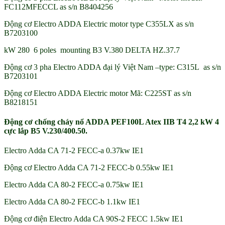
FC112MFECCL as s/n B8404256
Động cơ Electro ADDA Electric motor type C355LX as s/n
B7203100
kW 280 6 poles mounting B3 V.380 DELTA HZ.37.7
Động cơ 3 pha Electro ADDA đại lý Việt Nam –type: C315L as s/n
B7203101
Động cơ Electro ADDA Electric motor Mã: C225ST as s/n
B8218151
Động cơ chống cháy nổ ADDA PEF100L Atex IIB T4 2,2 kW 4
cực lắp B5 V.230/400.50.
Electro Adda CA 71-2 FECC-a 0.37kw IE1
Động cơ Electro Adda CA 71-2 FECC-b 0.55kw IE1
Electro Adda CA 80-2 FECC-a 0.75kw IE1
Electro Adda CA 80-2 FECC-b 1.1kw IE1
Động cơ điện Electro Adda CA 90S-2 FECC 1.5kw IE1