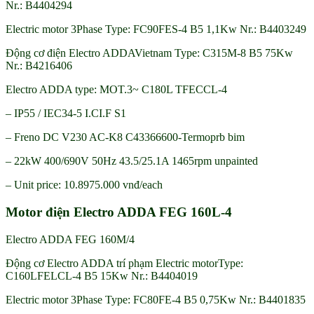
Nr.: B4404294
Electric motor 3Phase Type: FC90FES-4 B5 1,1Kw Nr.: B4403249
Động cơ điện Electro ADDAVietnam Type: C315M-8 B5 75Kw
Nr.: B4216406
Electro ADDA type: MOT.3~ C180L TFECCL-4
– IP55 / IEC34-5 I.CI.F S1
– Freno DC V230 AC-K8 C43366600-Termoprb bim
– 22kW 400/690V 50Hz 43.5/25.1A 1465rpm unpainted
– Unit price: 10.8975.000 vnđ/each
Motor điện Electro ADDA FEG 160L-4
Electro ADDA FEG 160M/4
Động cơ Electro ADDA trí phạm Electric motorType:
C160LFELCL-4 B5 15Kw Nr.: B4404019
Electric motor 3Phase Type: FC80FE-4 B5 0,75Kw Nr.: B4401835