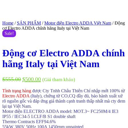
Home
/
SẢN PHẨM
/
Motor điện Electro ADDA Việt Nam
/ Động
cơ Electro ADDA chính hãng Italy tại Việt Nam
Sale!
Động cơ Electro ADDA chính
hãng Italy tại Việt Nam
$
555.00
$
500.00
(Giá tham khảo)
Tình trạng hàng
được Cty Tnhh Châu Thiên Chí nhập mới 100% từ
Electro ADDA
(Italy), chứng từ CO,CQ đầy đủ, bảo hành xuất xứ
rõ nguồn gốc và đáp ứng giá thành cạnh tranh thấp nhất mà cty đem
lại tại Việt Nam.
Motor điện ELECTRO ADDA model: MOT.3~ FC250M/4 IE3
IP55 / IEC34-5 I.CI.F/B S1 double shaft
Thermo Contracts EFF94.6%
55kW 380V 50Hz 100A 1450rpm unpainted