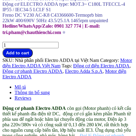
Động cơ ELECTRO ADDA type: MOT.3~ C180L TFECCL-4
IP55 / IEC34-5 I.CI.F S1
Freno DC V230 AC-K8 C43366600-Termoprb bim
22kW 400/690V 50Hz 43.5/25.1A 1465rpm unpainted
Hotline/WhatsApp/Zalo: 0901 327 774 | E-mail:
tri.pham@chauthienchi.com
⭐
Động
cơ
Add to cart
Electro
SKU:
Nhà phân phối Electro ADDA tại Việt Nam
Category:
Motor
ADDA
điện Electro ADDA Việt Nam
Tags:
Động cơ điện Electro ADDA
,
chính
Động cơ phanh Electro ADDA
,
Electro Adda S.p.A
,
Motor điện
hãng
Electro ADDA
Italy
tại
Mô tả
Việt
Thông tin bổ sung
Nam
Reviews
quantity
Động cơ phanh Electro ADDA
còn gọi (Motor phanh) có kết cấu
thiết kế phanh đĩa điện từ DC, động cơ có gắn kèm phần Phanh từ
phía sau để ngắt hoặc hãm lại chuyển động của motor, Điện áp 3
pha 220v/380v và có công suất từ 0,13 đến 280 kW, rất thích hợp
cho nguồn cung cấp biến tần, lớp hiệu suất IE3. Ứng dụng chủ yếu
trong công nghiệp, nhà máy, hàng hải…
Đại lý Động cơ phanh