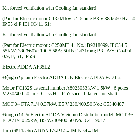
Kit forced ventilation with Cooling fan standard
(Part for Electric motor C132M kw.5.5 6 pole B3 V.380/660 Hz. 50
IP 55 cl.F IE1 IC411 S1)
Kit forced ventilation with Cooling fan standard
(Part for Electric motor : C250MT-4 , No.: B9218099, IEC34-5;
55KW; 380/660V; 100.5/58A; 50Hz; 1471rpm; B3 ; ∆/Y; CosPhi:
0.9; F; S1; IP55)
Electro ADDA AF35L2
Động cơ phanh Electro ADDA Italy Electro ADDA FC71-2
Motor FC132S as serial number A8023033 kW 1.5kW 6 poles
V.230/400.50 ins. Class H IP 55 special flange and shaft
MOT.3~ FTA71/4 0.37kW, B5 V.230/400.50 No.: C5340487
Động cơ điện Electro ADDA Vietnam Distributor model: MOT.3~
FTA71/4 0.25kW, B5 V.230/400.50 No.: C4119647
Lưu trữ Electro ADDA B3-B14 – IM B 34 – IM