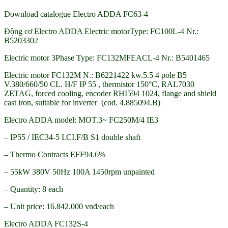
Download catalogue Electro ADDA FC63-4
Động cơ Electro ADDA Electric motorType: FC100L-4 Nr.:
B5203302
Electric motor 3Phase Type: FC132MFEACL-4 Nr.: B5401465
Electric motor FC132M N.: B6221422 kw.5.5 4 pole B5
V.380/660/50 CL. H/F IP 55 , thermistor 150°C, RAL7030
ZETAG, forced cooling, encoder RHI594 1024, flange and shield
cast iron, suitable for inverter (cod. 4.885094.B)
Electro ADDA model: MOT.3~ FC250M/4 IE3
– IP55 / IEC34-5 I.CI.F/B S1 double shaft
– Thermo Contracts EFF94.6%
– 55kW 380V 50Hz 100A 1450rpm unpainted
– Quantity: 8 each
– Unit price: 16.842.000 vnđ/each
Electro ADDA FC132S-4