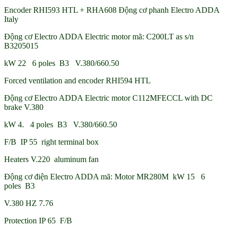
Encoder RHI593 HTL + RHA608 Động cơ phanh Electro ADDA
Italy
Động cơ Electro ADDA Electric motor mã: C200LT as s/n
B3205015
kW 22 6 poles B3 V.380/660.50
Forced ventilation and encoder RHI594 HTL
Động cơ Electro ADDA Electric motor C112MFECCL with DC
brake V.380
kW 4. 4 poles B3 V.380/660.50
F/B IP 55 right terminal box
Heaters V.220 aluminum fan
Động cơ điện Electro ADDA mã: Motor MR280M kW 15 6
poles B3
V.380 HZ 7.76
Protection IP 65 F/B