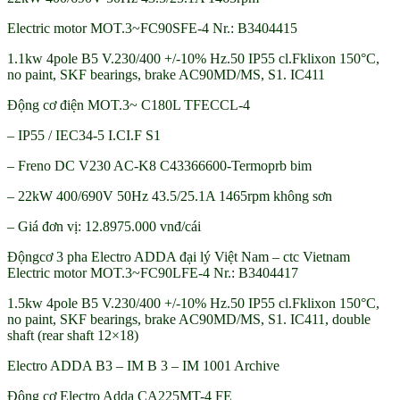
Electric motor MOT.3~FC90SFE-4 Nr.: B3404415
1.1kw 4pole B5 V.230/400 +/-10% Hz.50 IP55 cl.Fklixon 150°C,
no paint, SKF bearings, brake AC90MD/MS, S1. IC411
Động cơ điện MOT.3~ C180L TFECCL-4
– IP55 / IEC34-5 I.CI.F S1
– Freno DC V230 AC-K8 C43366600-Termoprb bim
– 22kW 400/690V 50Hz 43.5/25.1A 1465rpm không sơn
– Giá đơn vị: 12.8975.000 vnđ/cái
Độngcơ 3 pha Electro ADDA đại lý Việt Nam – ctc Vietnam
Electric motor MOT.3~FC90LFE-4 Nr.: B3404417
1.5kw 4pole B5 V.230/400 +/-10% Hz.50 IP55 cl.Fklixon 150°C,
no paint, SKF bearings, brake AC90MD/MS, S1. IC411, double
shaft (rear shaft 12×18)
Electro ADDA B3 – IM B 3 – IM 1001 Archive
Động cơ Electro Adda CA225MT-4 FE