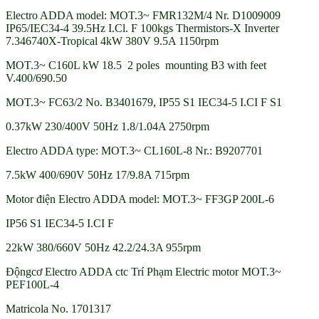
Electro ADDA model: MOT.3~ FMR132M/4 Nr. D1009009
IP65/IEC34-4 39.5Hz I.Cl. F 100kgs Thermistors-X Inverter
7.346740X-Tropical 4kW 380V 9.5A 1150rpm
MOT.3~ C160L kW 18.5 2 poles mounting B3 with feet
V.400/690.50
MOT.3~ FC63/2 No. B3401679, IP55 S1 IEC34-5 I.CI F S1
0.37kW 230/400V 50Hz 1.8/1.04A 2750rpm
Electro ADDA type: MOT.3~ CL160L-8 Nr.: B9207701
7.5kW 400/690V 50Hz 17/9.8A 715rpm
Motor điện Electro ADDA model: MOT.3~ FF3GP 200L-6
IP56 S1 IEC34-5 I.CI F
22kW 380/660V 50Hz 42.2/24.3A 955rpm
Độngcơ Electro ADDA ctc Trí Phạm Electric motor MOT.3~
PEF100L-4
Matricola No. 1701317