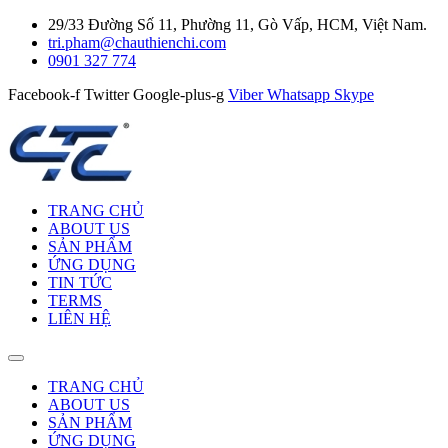
29/33 Đường Số 11, Phường 11, Gò Vấp, HCM, Việt Nam.
tri.pham@chauthienchi.com
0901 327 774
Facebook-f
Twitter
Google-plus-g
Viber
Whatsapp
Skype
TRANG CHỦ
ABOUT US
SẢN PHẨM
ỨNG DỤNG
TIN TỨC
TERMS
LIÊN HỆ
TRANG CHỦ
ABOUT US
SẢN PHẨM
ỨNG DỤNG