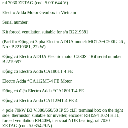
ral 7030 ZETAG (cod. 5.091644.V)
Electro Adda Motor Gearbox in Vietnam
Serial number:
Kit forced ventilation suitable for s/n B2219381
(Part for Động cơ 3 pha Electro ADDA model: MOT.3~C200LT-6 ,
No.: B2219381, 22kW)
Động cơ Electro ADDA Electric motor C280ST Rif serial number
B2219597
Động cơ Electro Adda CA180LT-4 FE
Electro Adda *CA112MT-4 FE Motor
Động cơ điện Electro Adda *CA180LT-4 FE
Động cơ Electro Adda CA112MT-4 FE 4
4 pole 70kW B3 V.380/660/50 IP 55 cl.F, terminal box on the right
side, thermistor, suitable for inverter, encoder RHI594 1024 HTL,
forced ventilation RH40M, insocoat NDE bearing, ral 7030
ZETAG (cod. 5.035429.N)