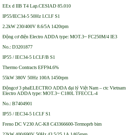
EEx d IIB T4 Lap.CESIAD 85.010
IP55/IEC34-5 50Hz I.CI.F S1
2.2kW 230/400V 8.6/5A 1420rpm
Động cơ điện Electro ADDA type: MOT.3~ FC250M/4 IE3
No.: D3201877
IP55 / IEC34-5 I.CI.F/B S1
Thermo Contracts EFF94.6%
55kW 380V 50Hz 100A 1450rpm
Độngcơ 3 phaELECTRO ADDA đại lý Việt Nam – ctc Vietnam
Electro ADDA type: MOT.3~ C180L TFECCL-4
No.: B7404901
IP55 / IEC34-5 I.CI.F S1
Freno DC V230 AC-K8 C43366600-Termoprb bim
22kW 400/690V 50Hz 43.5/25.1A 1465rpm