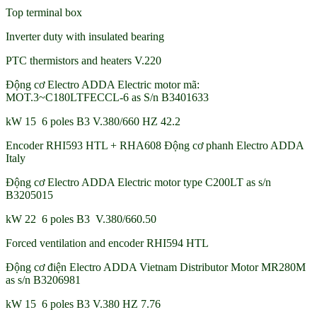
Top terminal box
Inverter duty with insulated bearing
PTC thermistors and heaters V.220
Động cơ Electro ADDA Electric motor mã:
MOT.3~C180LTFECCL-6 as S/n B3401633
kW 15 6 poles B3 V.380/660 HZ 42.2
Encoder RHI593 HTL + RHA608 Động cơ phanh Electro ADDA
Italy
Động cơ Electro ADDA Electric motor type C200LT as s/n
B3205015
kW 22 6 poles B3 V.380/660.50
Forced ventilation and encoder RHI594 HTL
Động cơ điện Electro ADDA Vietnam Distributor Motor MR280M
as s/n B3206981
kW 15 6 poles B3 V.380 HZ 7.76