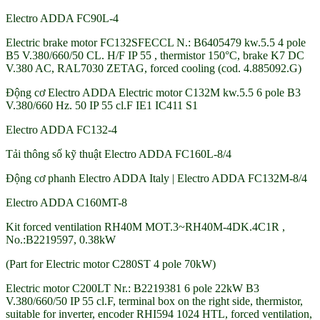
Electro ADDA FC90L-4
Electric brake motor FC132SFECCL N.: B6405479 kw.5.5 4 pole
B5 V.380/660/50 CL. H/F IP 55 , thermistor 150°C, brake K7 DC
V.380 AC, RAL7030 ZETAG, forced cooling (cod. 4.885092.G)
Động cơ Electro ADDA Electric motor C132M kw.5.5 6 pole B3
V.380/660 Hz. 50 IP 55 cl.F IE1 IC411 S1
Electro ADDA FC132-4
Tải thông số kỹ thuật Electro ADDA FC160L-8/4
Động cơ phanh Electro ADDA Italy | Electro ADDA FC132M-8/4
Electro ADDA C160MT-8
Kit forced ventilation RH40M MOT.3~RH40M-4DK.4C1R ,
No.:B2219597, 0.38kW
(Part for Electric motor C280ST 4 pole 70kW)
Electric motor C200LT Nr.: B2219381 6 pole 22kW B3
V.380/660/50 IP 55 cl.F, terminal box on the right side, thermistor,
suitable for inverter, encoder RHI594 1024 HTL, forced ventilation,