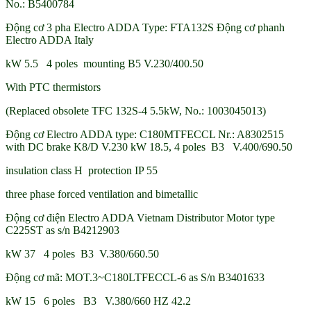
No.: B5400784
Động cơ 3 pha Electro ADDA Type: FTA132S Động cơ phanh
Electro ADDA Italy
kW 5.5 4 poles mounting B5 V.230/400.50
With PTC thermistors
(Replaced obsolete TFC 132S-4 5.5kW, No.: 1003045013)
Động cơ Electro ADDA type: C180MTFECCL Nr.: A8302515
with DC brake K8/D V.230 kW 18.5, 4 poles B3 V.400/690.50
insulation class H protection IP 55
three phase forced ventilation and bimetallic
Động cơ điện Electro ADDA Vietnam Distributor Motor type
C225ST as s/n B4212903
kW 37 4 poles B3 V.380/660.50
Động cơ mã: MOT.3~C180LTFECCL-6 as S/n B3401633
kW 15 6 poles B3 V.380/660 HZ 42.2