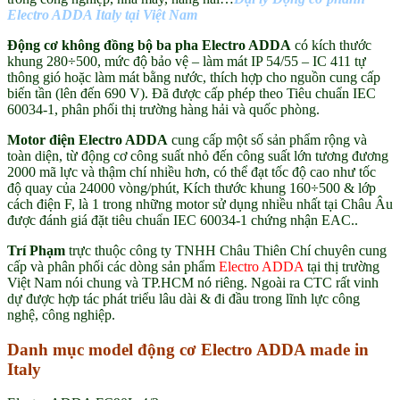
Electro ADDA Italy tại Việt Nam
Động cơ không đồng bộ ba pha Electro ADDA
có kích thước
khung 280÷500, mức độ bảo vệ – làm mát IP 54/55 – IC 411 tự
thông gió hoặc làm mát bằng nước, thích hợp cho nguồn cung cấp
biến tần (lên đến 690 V). Đã được cấp phép theo Tiêu chuẩn IEC
60034-1, phân phối thị trường hàng hải và quốc phòng.
Motor điện Electro ADDA
cung cấp một số sản phẩm rộng và
toàn diện, từ động cơ công suất nhỏ đến công suất lớn tương đương
2000 mã lực và thậm chí nhiều hơn, có thể đạt tốc độ cao như tốc
độ quay của 24000 vòng/phút, Kích thước khung 160÷500 & lớp
cách điện F, là 1 trong những motor sử dụng nhiều nhất tại Châu Âu
được đánh giá đặt tiêu chuẩn IEC 60034-1 chứng nhận EAC..
Trí Phạm
trực thuộc công ty TNHH Châu Thiên Chí chuyên cung
cấp và phân phối các dòng sản phẩm
Electro ADDA
tại thị trường
Việt Nam nói chung và TP.HCM nó riêng. Ngoài ra CTC rất vinh
dự được hợp tác phát triểu lâu dài & đi đầu trong lĩnh lực công
nghệ, công nghiệp.
Danh mục model động cơ Electro ADDA made in
Italy