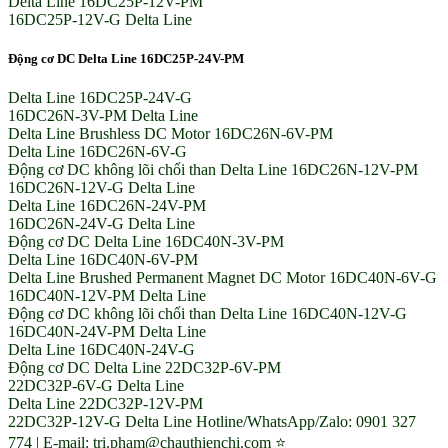
Delta Line 16DC25P-12V-PM
16DC25P-12V-G Delta Line
Động cơ DC Delta Line 16DC25P-24V-PM
Delta Line 16DC25P-24V-G
16DC26N-3V-PM Delta Line
Delta Line Brushless DC Motor 16DC26N-6V-PM
Delta Line 16DC26N-6V-G
Động cơ DC không lõi chổi than Delta Line 16DC26N-12V-PM
16DC26N-12V-G Delta Line
Delta Line 16DC26N-24V-PM
16DC26N-24V-G Delta Line
Động cơ DC Delta Line 16DC40N-3V-PM
Delta Line 16DC40N-6V-PM
Delta Line Brushed Permanent Magnet DC Motor 16DC40N-6V-G
16DC40N-12V-PM Delta Line
Động cơ DC không lõi chổi than Delta Line 16DC40N-12V-G
16DC40N-24V-PM Delta Line
Delta Line 16DC40N-24V-G
Động cơ DC Delta Line 22DC32P-6V-PM
22DC32P-6V-G Delta Line
Delta Line 22DC32P-12V-PM
22DC32P-12V-G Delta Line Hotline/WhatsApp/Zalo: 0901 327
774 | E-mail: tri.pham@chauthienchi.com ⭐