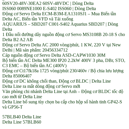
60SV20-48V-30EA2 60SV-48VDC | Dòng Delta
ISS060 0089NE1000 E-S402 ISS060 | Dòng Delta
Động cơ Servo Delta ECM-B3M-EA1310SJ1 – Mua Biến tần
Delta AC, Biến tần VFD và Tải xuống
AQUARIUS – SBD207 C001-S402 Aquarius SBD207 | Dòng
Delta
1 Đầu nối đường dây nguồn động cơ Servo MS3108B 20-18 S cho
Delta B2 A2 AB
Động cơ Servo Delta AC 2000 vòng/phút, 1 KW, 220 V tại New
Delhi | Mã sản phẩm: 20456334712
Cáp nguồn động cơ Servo Delta ASD-CAPW1030 30M
Bộ biến tần AC Delta ME300 IP20 2.2kW 400V 3 pha, DBr, STO,
C3 EMC – Bộ biến tần AC (400V)
Động cơ Ct17fk18a 1725 vòng/phút 230/460v / Bộ chia lưu lượng
Delta 85006407
Động cơ DC không chổi than, Động cơ BLDC | Delta Line
Delta Line ra mắt dòng động cơ Servo mới
Văn phòng chi nhánh Delta Line tại Anh – Động cơ BLDC tốc độ
cao mới từ Delta Line
Delta Line bổ sung tùy chọn ba cấp cho hộp số hành tinh GP42-S
và GP56-T
57BLB40 Delta Line
Delta Line 57BLB60