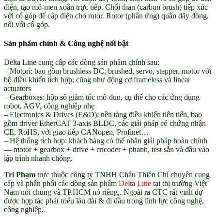
điện, tạo mô-men xoắn trực tiếp. Chổi than (carbon brush) tiếp xúc
với cổ góp để cấp điện cho rotor. Rotor (phần ứng) quấn dây đồng,
nối với cổ góp.
Sản phẩm chính & Công nghệ nổi bật
Delta Line cung cấp các dòng sản phẩm chính sau:
– Motori: bao gồm brushless DC, brushed, servo, stepper, motor với
bộ điều khiển tích hợp; cũng như động cơ frameless và linear
actuators
– Gearboxes: hộp số giảm tốc mô-đun, cụ thể cho các ứng dụng
robot, AGV, công nghiệp nhẹ
– Electronics & Drives (E&D): nền tảng điều khiển tiên tiến, bao
gồm driver EtherCAT 3-axis BLDC, các giải pháp có chứng nhận
CE, RoHS, với giao tiếp CANopen, Profinet…
– Hệ thống tích hợp: khách hàng có thể nhận giải pháp hoàn chỉnh
— motor + gearbox + drive + encoder + phanh, test sẵn và đầu vào
lập trình nhanh chóng.
Trí Phạm
trực thuộc công ty TNHH Châu Thiên Chí chuyên cung
cấp và phân phối các dòng sản phẩm
Delta Line
tại thị trường Việt
Nam nói chung và TP.HCM nó riêng,. Ngoài ra CTC rất vinh dự
được hợp tác phát triểu lâu dài & đi đầu trong lĩnh lực công nghệ,
công nghiệp.