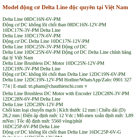
Model động cơ Delta Line độc quyền tại Việt Nam
Delta Line 08DC16N-6V-PM
Động cơ DC không lõi chổi than 08DC16N-12V-PM
10DC17N-3V-PM Delta Line
Delta Line 10DC17N-6V-PM
Động cơ DC Delta Line 10DC17N-12V-PM
Delta Line 10DC25N-3V-PM Động cơ DC
Delta Line 10DC25N-6V-PM Động cơ DC Delta Line chính hãng
đại lý Việt Nam
Delta Line Brushless DC Motor 10DC25N-12V-PM
12DC19N-3V-PM Delta Line
Động cơ DC không lõi chổi than Delta Line 12DC19N-6V-PM
Delta Line 12DC19N-12V-PM Hotline/WhatsApp/Zalo: 0901 327
774 | E-mail: tri.pham@chauthienchi.com ⭐
Delta Line Brushless DC Motor with Encoder 12DC28N-3V-PM
12DC28N-6V-PM Delta Line
Delta Line 12DC28N-12V-PM
Chổi kim loại chuyển mạch | Kích thước 12 mm | Chiều dài (D)
28,2 mm | Điện áp định mức 12 Vdc | Mô-men xoắn định mức 3,89
mNm | Tốc độ định mức 5560 vòng/phút
16DC25P-6V-PM Delta Line
Động cơ DC không lõi chổi than Delta Line 16DC25P-6V-G