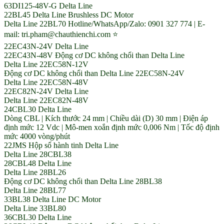
63DI125-48V-G Delta Line
22BL45 Delta Line Brushless DC Motor
Delta Line 22BL70 Hotline/WhatsApp/Zalo: 0901 327 774 | E-
mail: tri.pham@chauthienchi.com ⭐
22EC43N-24V Delta Line
22EC43N-48V Động cơ DC không chổi than Delta Line
Delta Line 22EC58N-12V
Động cơ DC không chổi than Delta Line 22EC58N-24V
Delta Line 22EC58N-48V
22EC82N-24V Delta Line
Delta Line 22EC82N-48V
24CBL30 Delta Line
Dòng CBL | Kích thước 24 mm | Chiều dài (D) 30 mm | Điện áp
định mức 12 Vdc | Mô-men xoắn định mức 0,006 Nm | Tốc độ định
mức 4000 vòng/phút
22JMS Hộp số hành tinh Delta Line
Delta Line 28CBL38
28CBL48 Delta Line
Delta Line 28BL26
Động cơ DC không chổi than Delta Line 28BL38
Delta Line 28BL77
33BL38 Delta Line DC Motor
Delta Line 33BL80
36CBL30 Delta Line