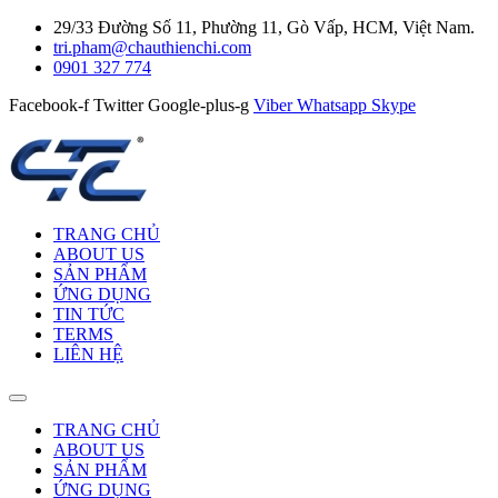
29/33 Đường Số 11, Phường 11, Gò Vấp, HCM, Việt Nam.
tri.pham@chauthienchi.com
0901 327 774
Facebook-f
Twitter
Google-plus-g
Viber
Whatsapp
Skype
TRANG CHỦ
ABOUT US
SẢN PHẨM
ỨNG DỤNG
TIN TỨC
TERMS
LIÊN HỆ
TRANG CHỦ
ABOUT US
SẢN PHẨM
ỨNG DỤNG