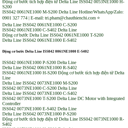
Động cơ bước tích hợp điện tử Delta Line ISS042 0053NE1000 H-
S200
ISS042 0061NE1000 M-S200 Delta Line Hotline/WhatsApp/Zalo:
0901 327 774 | E-mail: tri.pham@chauthienchi.com ⭐
Delta Line ISS042 0061NE1000 C-S200
ISS042 0061NE1000 C-S402 Delta Line
Động cơ bước Delta Line ISS042 0061NE1000 T-S200
Delta Line ISS042 0061NE1000 E-S402
Động cơ bước Delta Line ISS042 0061NE1000 E-S402
ISS042 0061NE1000 P-S200 Delta Line
Delta Line ISS042 0061NE1000 R-S402
ISS042 0061NE1000 H-S200 Động cơ bước tích hợp điện tử Delta
Line
Delta Line ISS042 0073NE1000 M-S200
ISS042 0073NE1000 C-S200 Delta Line
Delta Line ISS042 0073NE1000 C-S402
ISS042 0073NE1000 T-S200 Delta Line DC Motor with Integrated
Controller
ISS042 0073NE1000 E-S402 Delta Line
Delta Line ISS042 0073NE1000 P-S200
Động cơ bước tích hợp điện tử Delta Line ISS042 0073NE1000 R-
S402