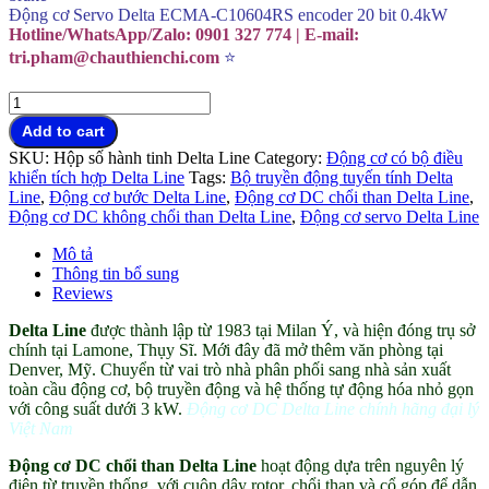
Động cơ Servo Delta ECMA-C10604RS encoder 20 bit 0.4kW
Hotline/WhatsApp/Zalo: 0901 327 774 | E-mail:
tri.pham@chauthienchi.com
⭐
Động
cơ
Add to cart
DC
SKU:
Hộp số hành tinh Delta Line
Category:
Động cơ có bộ điều
Delta
khiển tích hợp Delta Line
Tags:
Bộ truyền động tuyến tính Delta
Line
Line
,
Động cơ bước Delta Line
,
Động cơ DC chổi than Delta Line
,
chính
Động cơ DC không chổi than Delta Line
,
Động cơ servo Delta Line
hãng
đại
Mô tả
lý
Thông tin bổ sung
Việt
Reviews
Nam
quantity
Delta Line
được thành lập từ 1983 tại Milan Ý, và hiện đóng trụ sở
chính tại Lamone, Thụy Sĩ. Mới đây đã mở thêm văn phòng tại
Denver, Mỹ. Chuyển từ vai trò nhà phân phối sang nhà sản xuất
toàn cầu động cơ, bộ truyền động và hệ thống tự động hóa nhỏ gọn
với công suất dưới 3 kW.
Động cơ DC Delta Line chính hãng đại lý
Việt Nam
Động cơ DC chổi than Delta Line
hoạt động dựa trên nguyên lý
điện từ truyền thống, với cuộn dây rotor, chổi than và cổ góp để dẫn