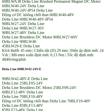
60BLWA38 Delta Line Brushed Permanent Magnet DC Motor
60BLW40-24V Delta Line
60BLW40-24V-IP54 Delta Line
Động cơ DC không chổi than 60BLW40-48V
Delta Line 60BLW40-48V-IP54
90BLW27-24V Delta Line
Delta Line 90BLW27-36V
90BLW27-48V Delta Line
Delta Line Brushless DC Motor 90BLW27-60V
Delta Line 90BLW40
45BLW29-E Delta Line
Kích thước 45 mm | Chiều dài (D) 29 mm | Điện áp định mức 24
Vdc | Mô-men xoắn định mức 0,13 Nm | Tốc độ định mức
4840vòng/phút
Delta Line 60BLW42-24V-E
90BLW42-48V-E Delta Line
Delta Line 25BLF05-24V
Delta Line Brushless DC Motor 25BLF09-24V
60BLF12-48V Delta Line
Delta Line 70BLF10-48V
Động cơ DC không chổi than Delta Line 70BLF19-48V
Delta Line 85BLF13-48V
85BLF23-48V Delta Line