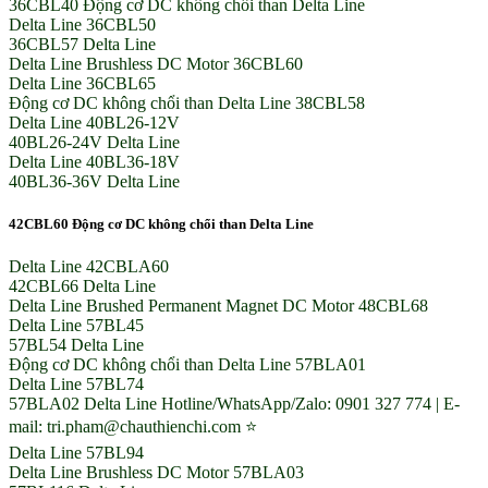
36CBL40 Động cơ DC không chổi than Delta Line
Delta Line 36CBL50
36CBL57 Delta Line
Delta Line Brushless DC Motor 36CBL60
Delta Line 36CBL65
Động cơ DC không chổi than Delta Line 38CBL58
Delta Line 40BL26-12V
40BL26-24V Delta Line
Delta Line 40BL36-18V
40BL36-36V Delta Line
42CBL60 Động cơ DC không chổi than Delta Line
Delta Line 42CBLA60
42CBL66 Delta Line
Delta Line Brushed Permanent Magnet DC Motor 48CBL68
Delta Line 57BL45
57BL54 Delta Line
Động cơ DC không chổi than Delta Line 57BLA01
Delta Line 57BL74
57BLA02 Delta Line Hotline/WhatsApp/Zalo: 0901 327 774 | E-
mail: tri.pham@chauthienchi.com ⭐
Delta Line 57BL94
Delta Line Brushless DC Motor 57BLA03