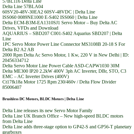
57BL116 Delta Line
Delta Line 57BLA04
60SV20-48V-30EA2 60SV-48VDC | Delta Line
ISS060 0089NE1000 E-S402 ISS060 | Delta Line
Delta ECM-B3M-EA1310SJ1 Servo Motor – Buy Delta AC
Drives, VFDs and Download
AQUARIUS – SBD207 C001-S402 Aquarius SBD207 | Delta
Line
1PC Servo Motor Power Line Connector MS3108B 20-18 S For
Delta B2 A2 AB
2000 Rpm Delta Ac Servo Motor, 1 Kw, 220 V in New Delhi | ID:
20456334712
Delta Servo Motor Line Power Cable ASD-CAPW1030 30M
Delta ME300 IP20 2.2kW 400V 3ph AC Inverter, DBr, STO, C3
EMC – AC Inverter Drives (400V)
Ct17fk18a Motor 1725 Rpm 230/460v / Delta Flow Divider
85006407
Brushless DC Motors, BLDC Motors | Delta Line
Delta Line releases its new Servo Motor Family
Delta Line UK Branch Office – New high-speed BLDC motors
from Delta Line
Delta Line adds three-stage option to GP42-S and GP56-T planetary
gearboxes