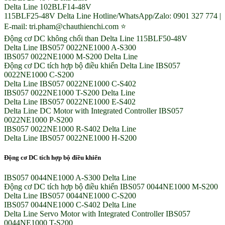
Delta Line 102BLF14-48V
115BLF25-48V Delta Line Hotline/WhatsApp/Zalo: 0901 327 774 |
E-mail: tri.pham@chauthienchi.com ⭐
Động cơ DC không chổi than Delta Line 115BLF50-48V
Delta Line IBS057 0022NE1000 A-S300
IBS057 0022NE1000 M-S200 Delta Line
Động cơ DC tích hợp bộ điều khiển Delta Line IBS057
0022NE1000 C-S200
Delta Line IBS057 0022NE1000 C-S402
IBS057 0022NE1000 T-S200 Delta Line
Delta Line IBS057 0022NE1000 E-S402
Delta Line DC Motor with Integrated Controller IBS057
0022NE1000 P-S200
IBS057 0022NE1000 R-S402 Delta Line
Delta Line IBS057 0022NE1000 H-S200
Động cơ DC tích hợp bộ điều khiển
IBS057 0044NE1000 A-S300 Delta Line
Động cơ DC tích hợp bộ điều khiển IBS057 0044NE1000 M-S200
Delta Line IBS057 0044NE1000 C-S200
IBS057 0044NE1000 C-S402 Delta Line
Delta Line Servo Motor with Integrated Controller IBS057
0044NE1000 T-S200