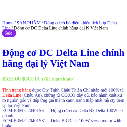
Home
/
SẢN PHẨM
/
Động cơ có bộ điều khiển tích hợp Delta
Line
/ Động cơ DC Delta Line chính hãng đại lý Việt Nam
Sale!
Động cơ DC Delta Line chính
hãng đại lý Việt Nam
$
333.00
$
300.00
(Giá tham khảo)
Tình trạng hàng
được Cty Tnhh Châu Thiên Chí nhập mới 100% từ
Delta Line
(Châu Âu), chứng từ CO,CQ đầy đủ, bảo hành xuất xứ
rõ nguồn gốc và đáp ứng giá thành cạnh tranh thấp nhất mà cty đem
lại tại Việt Nam.
ECM-B3M-C20401SS1 – Động cơ servo Delta B3 Delta 100W có
phanh
ECM-B3M-C20401SS1 – Delta B3 Delta 100W servo motor with
brake