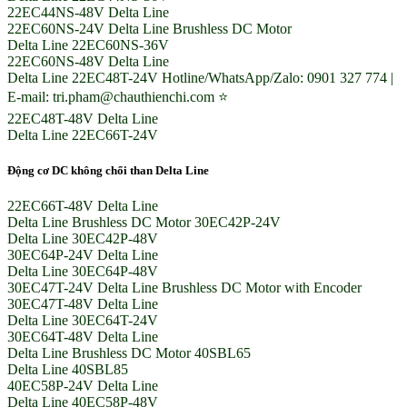
22EC44NS-48V Delta Line
22EC60NS-24V Delta Line Brushless DC Motor
Delta Line 22EC60NS-36V
22EC60NS-48V Delta Line
Delta Line 22EC48T-24V Hotline/WhatsApp/Zalo: 0901 327 774 |
E-mail: tri.pham@chauthienchi.com ⭐
22EC48T-48V Delta Line
Delta Line 22EC66T-24V
Động cơ DC không chổi than Delta Line
22EC66T-48V Delta Line
Delta Line Brushless DC Motor 30EC42P-24V
Delta Line 30EC42P-48V
30EC64P-24V Delta Line
Delta Line 30EC64P-48V
30EC47T-24V Delta Line Brushless DC Motor with Encoder
30EC47T-48V Delta Line
Delta Line 30EC64T-24V
30EC64T-48V Delta Line
Delta Line Brushless DC Motor 40SBL65
Delta Line 40SBL85
40EC58P-24V Delta Line
Delta Line 40EC58P-48V