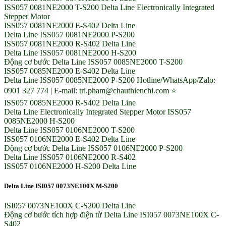
ISS057 0081NE2000 T-S200 Delta Line Electronically Integrated
Stepper Motor
ISS057 0081NE2000 E-S402 Delta Line
Delta Line ISS057 0081NE2000 P-S200
ISS057 0081NE2000 R-S402 Delta Line
Delta Line ISS057 0081NE2000 H-S200
Động cơ bước Delta Line ISS057 0085NE2000 T-S200
ISS057 0085NE2000 E-S402 Delta Line
Delta Line ISS057 0085NE2000 P-S200 Hotline/WhatsApp/Zalo:
0901 327 774 | E-mail: tri.pham@chauthienchi.com ⭐
ISS057 0085NE2000 R-S402 Delta Line
Delta Line Electronically Integrated Stepper Motor ISS057
0085NE2000 H-S200
Delta Line ISS057 0106NE2000 T-S200
ISS057 0106NE2000 E-S402 Delta Line
Động cơ bước Delta Line ISS057 0106NE2000 P-S200
Delta Line ISS057 0106NE2000 R-S402
ISS057 0106NE2000 H-S200 Delta Line
Delta Line ISI057 0073NE100X M-S200
ISI057 0073NE100X C-S200 Delta Line
Động cơ bước tích hợp điện tử Delta Line ISI057 0073NE100X C-
S402