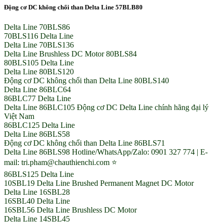
Động cơ DC không chổi than Delta Line 57BLB80
Delta Line 70BLS86
70BLS116 Delta Line
Delta Line 70BLS136
Delta Line Brushless DC Motor 80BLS84
80BLS105 Delta Line
Delta Line 80BLS120
Động cơ DC không chổi than Delta Line 80BLS140
Delta Line 86BLC64
86BLC77 Delta Line
Delta Line 86BLC105 Động cơ DC Delta Line chính hãng đại lý
Việt Nam
86BLC125 Delta Line
Delta Line 86BLS58
Động cơ DC không chổi than Delta Line 86BLS71
Delta Line 86BLS98 Hotline/WhatsApp/Zalo: 0901 327 774 | E-
mail: tri.pham@chauthienchi.com ⭐
86BLS125 Delta Line
10SBL19 Delta Line Brushed Permanent Magnet DC Motor
Delta Line 16SBL28
16SBL40 Delta Line
16SBL56 Delta Line Brushless DC Motor
Delta Line 14SBL45