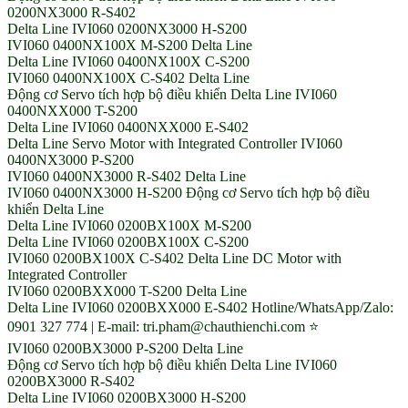
0200NX3000 R-S402
Delta Line IVI060 0200NX3000 H-S200
IVI060 0400NX100X M-S200 Delta Line
Delta Line IVI060 0400NX100X C-S200
IVI060 0400NX100X C-S402 Delta Line
Động cơ Servo tích hợp bộ điều khiển Delta Line IVI060
0400NXX000 T-S200
Delta Line IVI060 0400NXX000 E-S402
Delta Line Servo Motor with Integrated Controller IVI060
0400NX3000 P-S200
IVI060 0400NX3000 R-S402 Delta Line
IVI060 0400NX3000 H-S200 Động cơ Servo tích hợp bộ điều
khiển Delta Line
Delta Line IVI060 0200BX100X M-S200
Delta Line IVI060 0200BX100X C-S200
IVI060 0200BX100X C-S402 Delta Line DC Motor with
Integrated Controller
IVI060 0200BXX000 T-S200 Delta Line
Delta Line IVI060 0200BXX000 E-S402 Hotline/WhatsApp/Zalo:
0901 327 774 | E-mail: tri.pham@chauthienchi.com ⭐
IVI060 0200BX3000 P-S200 Delta Line
Động cơ Servo tích hợp bộ điều khiển Delta Line IVI060
0200BX3000 R-S402
Delta Line IVI060 0200BX3000 H-S200