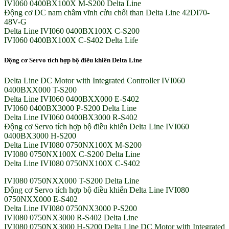
IVI060 0400BX100X M-S200 Delta Line
Động cơ DC nam châm vĩnh cửu chổi than Delta Line 42DI70-
48V-G
Delta Line IVI060 0400BX100X C-S200
IVI060 0400BX100X C-S402 Delta Life
Động cơ Servo tích hợp bộ điều khiển Delta Line
Delta Line DC Motor with Integrated Controller IVI060
0400BXX000 T-S200
Delta Line IVI060 0400BXX000 E-S402
IVI060 0400BX3000 P-S200 Delta Line
Delta Line IVI060 0400BX3000 R-S402
Động cơ Servo tích hợp bộ điều khiển Delta Line IVI060
0400BX3000 H-S200
Delta Line IVI080 0750NX100X M-S200
IVI080 0750NX100X C-S200 Delta Line
Delta Line IVI080 0750NX100X C-S402
IVI080 0750NXX000 T-S200 Delta Line
Động cơ Servo tích hợp bộ điều khiển Delta Line IVI080
0750NXX000 E-S402
Delta Line IVI080 0750NX3000 P-S200
IVI080 0750NX3000 R-S402 Delta Line
IVI080 0750NX3000 H-S200 Delta Line DC Motor with Integrated