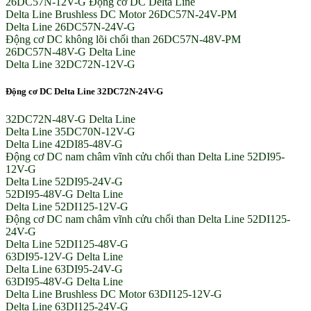
26DC57N-12V-G Động cơ DC Delta Line
Delta Line Brushless DC Motor 26DC57N-24V-PM
Delta Line 26DC57N-24V-G
Động cơ DC không lõi chổi than 26DC57N-48V-PM
26DC57N-48V-G Delta Line
Delta Line 32DC72N-12V-G
Động cơ DC Delta Line 32DC72N-24V-G
32DC72N-48V-G Delta Line
Delta Line 35DC70N-12V-G
Delta Line 42DI85-48V-G
Động cơ DC nam châm vĩnh cửu chổi than Delta Line 52DI95-
12V-G
Delta Line 52DI95-24V-G
52DI95-48V-G Delta Line
Delta Line 52DI125-12V-G
Động cơ DC nam châm vĩnh cửu chổi than Delta Line 52DI125-
24V-G
Delta Line 52DI125-48V-G
63DI95-12V-G Delta Line
Delta Line 63DI95-24V-G
63DI95-48V-G Delta Line
Delta Line Brushless DC Motor 63DI125-12V-G
Delta Line 63DI125-24V-G