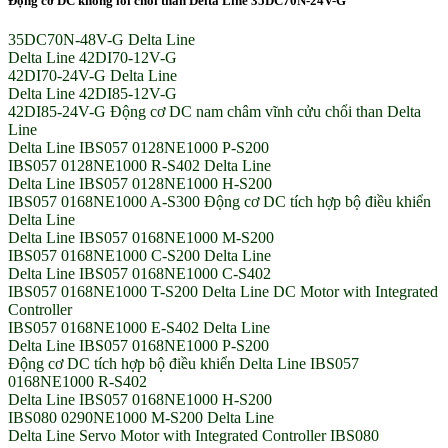
Động cơ DC không lõi chổi than Delta Line 35DC70N-24V-G
35DC70N-48V-G Delta Line
Delta Line 42DI70-12V-G
42DI70-24V-G Delta Line
Delta Line 42DI85-12V-G
42DI85-24V-G Động cơ DC nam châm vĩnh cửu chổi than Delta
Line
Delta Line IBS057 0128NE1000 P-S200
IBS057 0128NE1000 R-S402 Delta Line
Delta Line IBS057 0128NE1000 H-S200
IBS057 0168NE1000 A-S300 Động cơ DC tích hợp bộ điều khiển
Delta Line
Delta Line IBS057 0168NE1000 M-S200
IBS057 0168NE1000 C-S200 Delta Line
Delta Line IBS057 0168NE1000 C-S402
IBS057 0168NE1000 T-S200 Delta Line DC Motor with Integrated
Controller
IBS057 0168NE1000 E-S402 Delta Line
Delta Line IBS057 0168NE1000 P-S200
Động cơ DC tích hợp bộ điều khiển Delta Line IBS057
0168NE1000 R-S402
Delta Line IBS057 0168NE1000 H-S200
IBS080 0290NE1000 M-S200 Delta Line
Delta Line Servo Motor with Integrated Controller IBS080