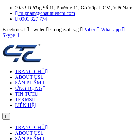
29/33 Đường Số 11, Phường 11, Gò Vấp, HCM, Việt Nam.
tri.pham@chauthienchi.com
0901 327 774
Facebook-f
Twitter
Google-plus-g
Viber
Whatsapp
Skype
TRANG CHỦ
ABOUT US
SẢN PHẨM
ỨNG DỤNG
TIN TỨC
TERMS
LIÊN HỆ
TRANG CHỦ
ABOUT US
SẢN PHẨM