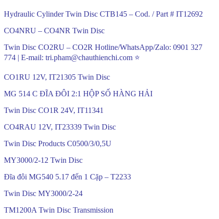
Hydraulic Cylinder Twin Disc CTB145 – Cod. / Part # IT12692
CO4NRU – CO4NR Twin Disc
Twin Disc CO2RU – CO2R Hotline/WhatsApp/Zalo: 0901 327
774 | E-mail: tri.pham@chauthienchi.com ⭐
CO1RU 12V, IT21305 Twin Disc
MG 514 C ĐĨA ĐÔI 2:1 HỘP SỐ HÀNG HẢI
Twin Disc CO1R 24V, IT11341
CO4RAU 12V, IT23339 Twin Disc
Twin Disc Products C0500/3/0,5U
MY3000/2-12 Twin Disc
Đĩa đôi MG540 5.17 đến 1 Cặp – T2233
Twin Disc MY3000/2-24
TM1200A Twin Disc Transmission