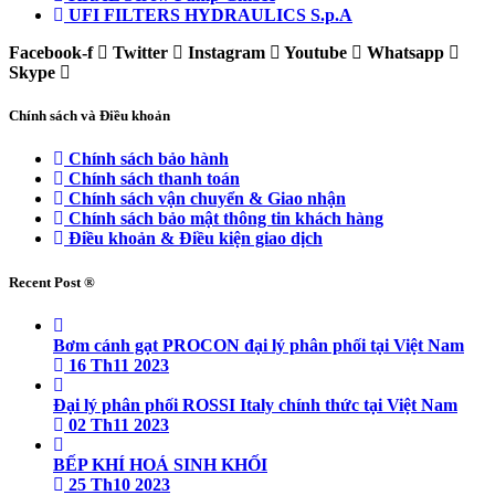
UFI FILTERS HYDRAULICS S.p.A
Facebook-f
Twitter
Instagram
Youtube
Whatsapp
Skype
Chính sách và Điều khoản
Chính sách bảo hành
Chính sách thanh toán
Chính sách vận chuyển & Giao nhận
Chính sách bảo mật thông tin khách hàng
Điều khoản & Điều kiện giao dịch
Recent Post ®
Bơm cánh gạt PROCON đại lý phân phối tại Việt Nam
16 Th11 2023
Đại lý phân phối ROSSI Italy chính thức tại Việt Nam
02 Th11 2023
BẾP KHÍ HOÁ SINH KHỐI
25 Th10 2023