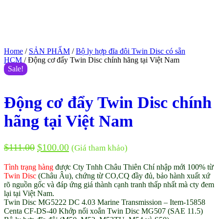
Home
/
SẢN PHẨM
/
Bộ ly hợp đĩa đôi Twin Disc có sẵn
HCM
/ Động cơ đẩy Twin Disc chính hãng tại Việt Nam
Sale!
Động cơ đẩy Twin Disc chính
hãng tại Việt Nam
$
111.00
$
100.00
(Giá tham khảo)
Tình trạng hàng
được Cty Tnhh Châu Thiên Chí nhập mới 100% từ
Twin Disc
(Châu Âu), chứng từ CO,CQ đầy đủ, bảo hành xuất xứ
rõ nguồn gốc và đáp ứng giá thành cạnh tranh thấp nhất mà cty đem
lại tại Việt Nam.
Twin Disc MG5222 DC 4.03 Marine Transmission – Item-15858
Centa CF-DS-40 Khớp nối xoắn Twin Disc MG507 (SAE 11.5)