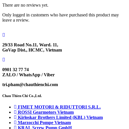
There are no reviews yet.
Only logged in customers who have purchased this product may
leave a review.
29/33 Road No.11, Ward. 11,
GoVap Dist., HCMC, Vietnam
0901 32 77 74
ZALO / WhatsApp / Viber
tri.pham@chauthienchi.com
Chau Thien Chi Co.,Ltd.
FIMET MOTORI & RIDUTTORI S.R.L.
ROSSI Gearmotors Vietnam
Kirloskar Brothers Limited (KBL) Vietnam
Marzocchi Pompe Vietnam
KRAL Screw Pump GmbH