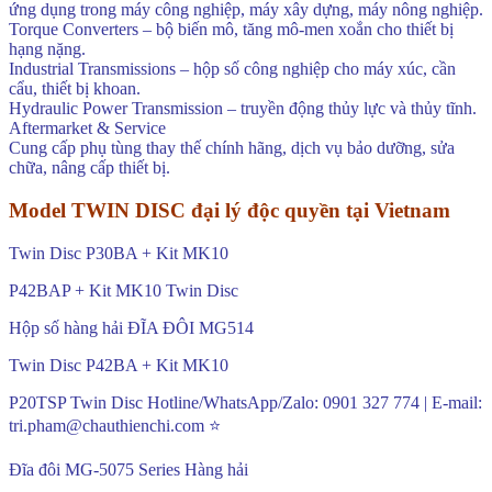
ứng dụng trong máy công nghiệp, máy xây dựng, máy nông nghiệp.
Torque Converters – bộ biến mô, tăng mô-men xoắn cho thiết bị
hạng nặng.
Industrial Transmissions – hộp số công nghiệp cho máy xúc, cần
cẩu, thiết bị khoan.
Hydraulic Power Transmission – truyền động thủy lực và thủy tĩnh.
Aftermarket & Service
Cung cấp phụ tùng thay thế chính hãng, dịch vụ bảo dưỡng, sửa
chữa, nâng cấp thiết bị.
Model TWIN DISC đại lý độc quyền tại Vietnam
Twin Disc P30BA + Kit MK10
P42BAP + Kit MK10 Twin Disc
Hộp số hàng hải ĐĨA ĐÔI MG514
Twin Disc P42BA + Kit MK10
P20TSP Twin Disc Hotline/WhatsApp/Zalo: 0901 327 774 | E-mail:
tri.pham@chauthienchi.com ⭐
Đĩa đôi MG-5075 Series Hàng hải