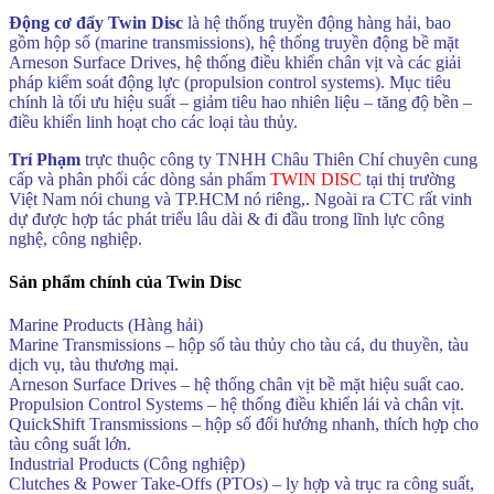
Động cơ đẩy Twin Disc
là hệ thống truyền động hàng hải, bao
gồm hộp số (marine transmissions), hệ thống truyền động bề mặt
Arneson Surface Drives, hệ thống điều khiển chân vịt và các giải
pháp kiểm soát động lực (propulsion control systems). Mục tiêu
chính là tối ưu hiệu suất – giảm tiêu hao nhiên liệu – tăng độ bền –
điều khiển linh hoạt cho các loại tàu thủy.
Trí Phạm
trực thuộc công ty TNHH Châu Thiên Chí chuyên cung
cấp và phân phối các dòng sản phẩm
TWIN DISC
tại thị trường
Việt Nam nói chung và TP.HCM nó riêng,. Ngoài ra CTC rất vinh
dự được hợp tác phát triểu lâu dài & đi đầu trong lĩnh lực công
nghệ, công nghiệp.
Sản phẩm chính của Twin Disc
Marine Products (Hàng hải)
Marine Transmissions – hộp số tàu thủy cho tàu cá, du thuyền, tàu
dịch vụ, tàu thương mại.
Arneson Surface Drives – hệ thống chân vịt bề mặt hiệu suất cao.
Propulsion Control Systems – hệ thống điều khiển lái và chân vịt.
QuickShift Transmissions – hộp số đổi hướng nhanh, thích hợp cho
tàu công suất lớn.
Industrial Products (Công nghiệp)
Clutches & Power Take-Offs (PTOs) – ly hợp và trục ra công suất,