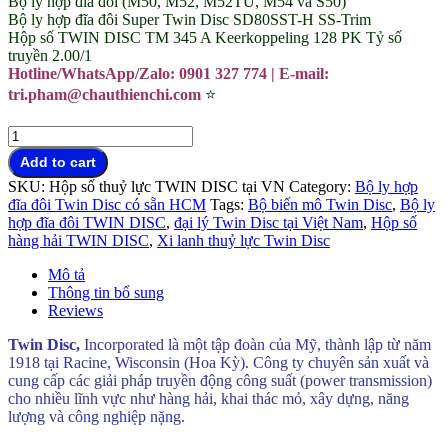
Bộ ly hợp đĩa đôi (M50, M52, M52TU, M54 và S50)
Bộ ly hợp đĩa đôi Super Twin Disc SD80SST-H SS-Trim
Hộp số TWIN DISC TM 345 A Keerkoppeling 128 PK Tỷ số
truyền 2.00/1
Hotline/WhatsApp/Zalo: 0901 327 774 | E-mail:
tri.pham@chauthienchi.com
⭐
Động
cơ
Add to cart
đẩy
SKU:
Hộp số thuỷ lực TWIN DISC tại VN
Category:
Bộ ly hợp
Twin
đĩa đôi Twin Disc có sẵn HCM
Tags:
Bộ biến mô Twin Disc
,
Bộ ly
Disc
hợp đĩa đôi TWIN DISC
,
đại lý Twin Disc tại Việt Nam
,
Hộp số
chính
hàng hải TWIN DISC
,
Xi lanh thuỷ lực Twin Disc
hãng
tại
Mô tả
Việt
Thông tin bổ sung
Nam
Reviews
quantity
Twin Disc,
Incorporated là một tập đoàn của Mỹ, thành lập từ năm
1918 tại Racine, Wisconsin (Hoa Kỳ). Công ty chuyên sản xuất và
cung cấp các giải pháp truyền động công suất (power transmission)
cho nhiều lĩnh vực như hàng hải, khai thác mỏ, xây dựng, năng
lượng và công nghiệp nặng.
Động cơ đẩy Twin Disc chính hãng tại
Việt Nam