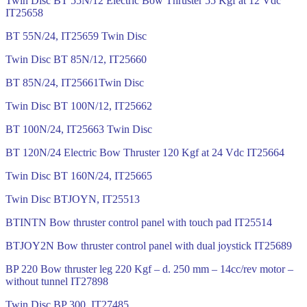
Twin Disc BT 55N/12 Electric Bow Thruster 55 Kgf at 12 Vdc
IT25658
BT 55N/24, IT25659 Twin Disc
Twin Disc BT 85N/12, IT25660
BT 85N/24, IT25661Twin Disc
Twin Disc BT 100N/12, IT25662
BT 100N/24, IT25663 Twin Disc
BT 120N/24 Electric Bow Thruster 120 Kgf at 24 Vdc IT25664
Twin Disc BT 160N/24, IT25665
Twin Disc BTJOYN, IT25513
BTINTN Bow thruster control panel with touch pad IT25514
BTJOY2N Bow thruster control panel with dual joystick IT25689
BP 220 Bow thruster leg 220 Kgf – d. 250 mm – 14cc/rev motor –
without tunnel IT27898
Twin Disc BP 300, IT27485