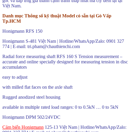
gốc và đáp ứng giá thành cạnh tranh thấp nhất mà cty đem lại tại
Việt Nam.
Danh mục Thông số kỹ thuật Model có sẵn tại Gò Vấp
Tp.HCM
Honigmann RFS 150
Honigmann S-481 Việt Nam | Hotline/WhatsApp/Zalo: 0901 327
774 | E-mail: tri.pham@chauthienchi.com
Radial force measuring shaft RFS 160 S Tension measurement –
accurate and online specially designed for measuring tension in disc
accumulators
easy to adjust
with milled flat faces on the axle shaft
Rugged anodized steel housing
available in multiple rated load ranges: 0 to 0.5kN … 0 to 5kN
Honigmann DPM 502/24VDC
Cảm biến Honigmann
125-13 Việt Nam | Hotline/WhatsApp/Zalo: