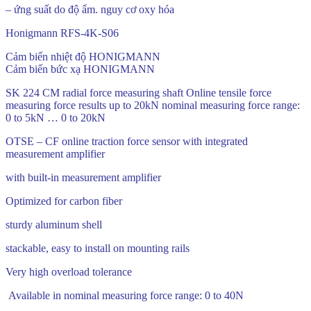
– ứng suất do độ ẩm. nguy cơ oxy hóa
Honigmann RFS-4K-S06
Cảm biến nhiệt độ HONIGMANN
Cảm biến bức xạ HONIGMANN
SK 224 CM radial force measuring shaft Online tensile force
measuring force results up to 20kN nominal measuring force range:
0 to 5kN … 0 to 20kN
OTSE – CF online traction force sensor with integrated
measurement amplifier
with built-in measurement amplifier
Optimized for carbon fiber
sturdy aluminum shell
stackable, easy to install on mounting rails
Very high overload tolerance
Available in nominal measuring force range: 0 to 40N