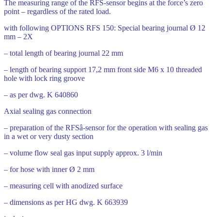
The measuring range of the RFS-sensor begins at the force’s zero
point – regardless of the rated load.
with following OPTIONS RFS 150: Special bearing journal Ø 12
mm – 2X
– total length of bearing journal 22 mm
– length of bearing support 17,2 mm front side M6 x 10 threaded
hole with lock ring groove
– as per dwg. K 640860
Axial sealing gas connection
– preparation of the RFSâ-sensor for the operation with sealing gas
in a wet or very dusty section
– volume flow seal gas input supply approx. 3 l/min
– for hose with inner Ø 2 mm
– measuring cell with anodized surface
– dimensions as per HG dwg. K 663939