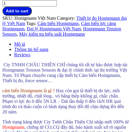
Cảm
biến
Add to cart
lực
SKU:
Honigmann Việt Nam
Category:
Thiết bị đo Honigmann đại
HONIGMANN
lý Việt Nam
Tags:
Cảm biến Honigmann
,
Cảm biến lực căng
chính
Honigmann
,
Đại lý Honigmann Việt Nam
,
Honigmann Tension
hãng
Sensors
,
Máy kiểm tra hiệu suất Honigmann
Germany
quantity
Mô tả
Thông tin bổ sung
Reviews
Cty TNHH CHÂU THIÊN CHÍ chúng tôi rất tự hào được hợp tác
Honigmann Tension Sensors & đại lý chính thức tại thị trường Việt
Nam. Trí Phạm chuyên cung cấp thiết bị Cảm biến Honigmann,
Thiết bị đo, force sensor…
cảm biến Honigmann là gì ?
Hay còn gọi là thiết bị đo lực, môi
trường, nhiệt độ, chất lỏng.. vỏ bằng thép không gỉ, chắc chắn.
Phạm vi lực đo 0 đến 5N LR – Dải tần thấp 0 đến 1kN HR quá
trình đo và tháo cuộn có hình dạng thay đổi độ chịu đựng lên đến
20 năm.
Tình trạng hàng được Cty Tnhh Châu Thiên Chí nhập mới 100% từ
Honigmann
, chứng từ CO,CQ đầy đủ, bảo hành xuất xứ rõ nguồn