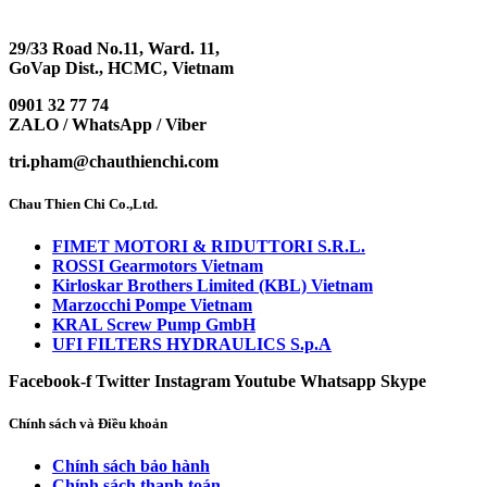
29/33 Road No.11, Ward. 11,
GoVap Dist., HCMC, Vietnam
0901 32 77 74
ZALO / WhatsApp / Viber
tri.pham@chauthienchi.com
Chau Thien Chi Co.,Ltd.
FIMET MOTORI & RIDUTTORI S.R.L.
ROSSI Gearmotors Vietnam
Kirloskar Brothers Limited (KBL) Vietnam
Marzocchi Pompe Vietnam
KRAL Screw Pump GmbH
UFI FILTERS HYDRAULICS S.p.A
Facebook-f
Twitter
Instagram
Youtube
Whatsapp
Skype
Chính sách và Điều khoản
Chính sách bảo hành
Chính sách thanh toán