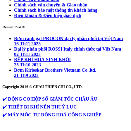
Chính sách vận chuyển & Giao nhận
Chính sách bảo mật thông tin khách hàng
Điều khoản & Điều kiện giao dịch
Recent Post ®
Bơm cánh gạt PROCON đại lý phân phối tại Việt Nam
16 Th11 2023
Đại lý phân phối ROSSI Italy chính thức tại Việt Nam
02 Th11 2023
BẾP KHÍ HOÁ SINH KHỐI
25 Th10 2023
Bơm Kirloskar Brothers Vietnam Co.,ltd.
21 Th9 2023
Copyright 2016 © CHAU THIEN CHI CO., LTD.
✔️ ĐỘNG CƠ HỘP SỐ GIẢM TỐC CHÂU ÂU
✔️ THIẾT BỊ KHÍ NÉN THUỶ LỰC
✔️ MÁY MÓC TỰ ĐỘNG HOÁ CÔNG NGHIỆP