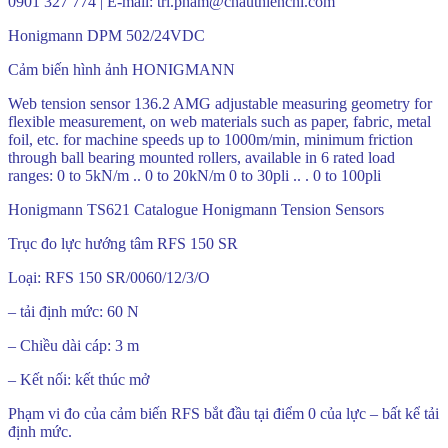
0901 327 774 | E-mail: tri.pham@chauthienchi.com
Honigmann DPM 502/24VDC
Cảm biến hình ảnh HONIGMANN
Web tension sensor 136.2 AMG adjustable measuring geometry for
flexible measurement, on web materials such as paper, fabric, metal
foil, etc. for machine speeds up to 1000m/min, minimum friction
through ball bearing mounted rollers, available in 6 rated load
ranges: 0 to 5kN/m .. 0 to 20kN/m 0 to 30pli .. . 0 to 100pli
Honigmann TS621 Catalogue Honigmann Tension Sensors
Trục đo lực hướng tâm RFS 150 SR
Loại: RFS 150 SR/0060/12/3/O
– tải định mức: 60 N
– Chiều dài cáp: 3 m
– Kết nối: kết thúc mở
Phạm vi đo của cảm biến RFS bắt đầu tại điểm 0 của lực – bất kể tải
định mức.