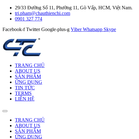
29/33 Đường Số 11, Phường 11, Gò Vấp, HCM, Việt Nam.
tri.pham@chauthienchi.com
0901 327 774
Facebook-f
Twitter
Google-plus-g
Viber
Whatsapp
Skype
TRANG CHỦ
ABOUT US
SẢN PHẨM
ỨNG DỤNG
TIN TỨC
TERMS
LIÊN HỆ
TRANG CHỦ
ABOUT US
SẢN PHẨM
ỨNG DỤNG