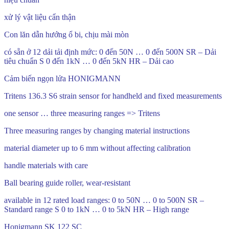
xử lý vật liệu cẩn thận
Con lăn dẫn hướng ổ bi, chịu mài mòn
có sẵn ở 12 dải tải định mức: 0 đến 50N … 0 đến 500N SR – Dải
tiêu chuẩn S 0 đến 1kN … 0 đến 5kN HR – Dải cao
Cảm biến ngọn lửa HONIGMANN
Tritens 136.3 S6 strain sensor for handheld and fixed measurements
one sensor … three measuring ranges => Tritens
Three measuring ranges by changing material instructions
material diameter up to 6 mm without affecting calibration
handle materials with care
Ball bearing guide roller, wear-resistant
available in 12 rated load ranges: 0 to 50N … 0 to 500N SR –
Standard range S 0 to 1kN … 0 to 5kN HR – High range
Honigmann SK 122 SC