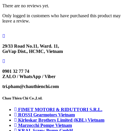
There are no reviews yet.
Only logged in customers who have purchased this product may
leave a review.
29/33 Road No.11, Ward. 11,
GoVap Dist., HCMC, Vietnam
0901 32 77 74
ZALO / WhatsApp / Viber
tri.pham@chauthienchi.com
Chau Thien Chi Co.,Ltd.
FIMET MOTORI & RIDUTTORI S.R.L.
ROSSI Gearmotors Vietnam
Kirloskar Brothers Limited (KBL) Vietnam
Marzocchi Pompe Vietnam
KRAL Screw Pump GmbH