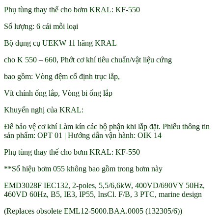
Phụ tùng thay thế cho bơm KRAL: KF-550
Số lượng: 6 cái mỗi loại
Bộ dụng cụ UEKW 11 hãng KRAL
cho K 550 – 660, Phớt cơ khí tiêu chuẩn/vật liệu cứng
bao gồm: Vòng đệm cố định trục lắp,
Vít chính ống lắp, Vòng bi ống lắp
Khuyến nghị của KRAL:
Để bảo vệ cơ khí Làm kín các bộ phận khi lắp đặt. Phiếu thông tin
sản phẩm: OPT 01 | Hướng dẫn vận hành: OIK 14
Phụ tùng thay thế cho bơm KRAL: KF-550
**Số hiệu bơm 055 không bao gồm trong bơm này
EMD3028F IEC132, 2-poles, 5,5/6,6kW, 400VD/690VY 50Hz,
460VD 60Hz, B5, IE3, IP55, InsCl. F/B, 3 PTC, marine design
(Replaces obsolete EML12-5000.BAA.0005 (132305/6))