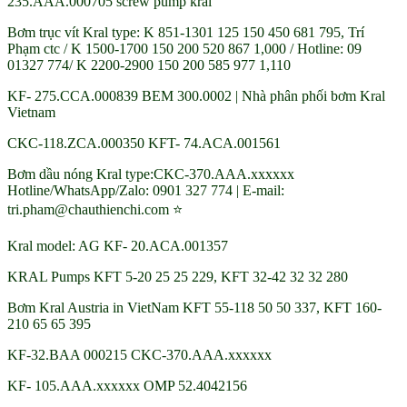
235.AAA.000705 screw pump kral
Bơm trục vít Kral type: K 851-1301 125 150 450 681 795, Trí
Phạm ctc / K 1500-1700 150 200 520 867 1,000 / Hotline: 09
01327 774/ K 2200-2900 150 200 585 977 1,110
KF- 275.CCA.000839 BEM 300.0002 | Nhà phân phối bơm Kral
Vietnam
CKC-118.ZCA.000350 KFT- 74.ACA.001561
Bơm dầu nóng Kral type:CKC-370.AAA.xxxxxx
Hotline/WhatsApp/Zalo: 0901 327 774 | E-mail:
tri.pham@chauthienchi.com ⭐
Kral model: AG KF- 20.ACA.001357
KRAL Pumps KFT 5-20 25 25 229, KFT 32-42 32 32 280
Bơm Kral Austria in VietNam KFT 55-118 50 50 337, KFT 160-
210 65 65 395
KF-32.BAA 000215 CKC-370.AAA.xxxxxx
KF- 105.AAA.xxxxxx OMP 52.4042156