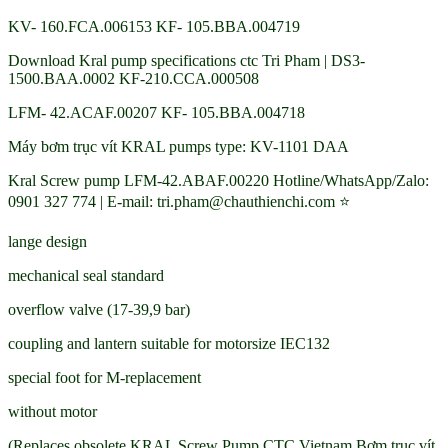
KV- 160.FCA.006153 KF- 105.BBA.004719
Download Kral pump specifications ctc Tri Pham | DS3-
1500.BAA.0002 KF-210.CCA.000508
LFM- 42.ACAF.00207 KF- 105.BBA.004718
Máy bơm trục vít KRAL pumps type: KV-1101 DAA
Kral Screw pump LFM-42.ABAF.00220 Hotline/WhatsApp/Zalo:
0901 327 774 | E-mail: tri.pham@chauthienchi.com ⭐
lange design
mechanical seal standard
overflow valve (17-39,9 bar)
coupling and lantern suitable for motorsize IEC132
special foot for M-replacement
without motor
(Replaces obsolete KRAL Screw Pump CTC Vietnam Bơm trục vít