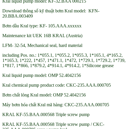
Kral liquid pump model: KF-32.BAA 000215
Download thông số kỹ thuật bơm Kral model: KFN-
20.BBA.003409
Bơm dầu Kral type: KF- 105.AAA.xxxxxx
Maintenance kit UEK 16B KRAL (Austria)
LFM- 32-54, Mechanical seal, hard material
including Pos. no.: 1*055.1, 1*055.2, 1*055.3, 1*165.1, 4*165.2,
1*165.3, 1*222, 1*457, 1*471.1, 1*472, 1*729.1, 1*729.2, 1*739,
1*817, 1*866, 1*879.2, 4*914.1, 4*914.2, 1*Silicone grease
Kral liquid pump model: OMP 52.4042156
Kral chemical pump product code: CKC-235.AAA.000705
Bơm chất lỏng Kral model: OMP 52.4042156
Máy bơm hóa chất Kral mã hàng: CKC-235.AAA.000705
KRAL KF-55.BAA.000568 Triple screw pump
KRAL KF-55.BAA.000568 Triple screw pump / CKC-