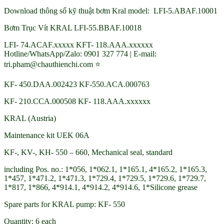
Download thông số kỹ thuật bơm Kral model: LFI-5.ABAF.10001
Bơm Trục Vít KRAL LFI-55.BBAF.10018
LFI- 74.ACAF.xxxxx KFT- 118.AAA.xxxxxx
Hotline/WhatsApp/Zalo: 0901 327 774 | E-mail:
tri.pham@chauthienchi.com ⭐
KF- 450.DAA.002423 KF-550.ACA.000763
KF- 210.CCA.000508 KF- 118.AAA.xxxxxx
KRAL (Austria)
Maintenance kit UEK 06A
KF-, KV-, KH- 550 – 660, Mechanical seal, standard
including Pos. no.: 1*056, 1*062.1, 1*165.1, 4*165.2, 1*165.3,
1*457, 1*471.2, 1*471.3, 1*729.4, 1*729.5, 1*729.6, 1*729.7,
1*817, 1*866, 4*914.1, 4*914.2, 4*914.6, 1*Silicone grease
Spare parts for KRAL pump: KF- 550
Quantity: 6 each