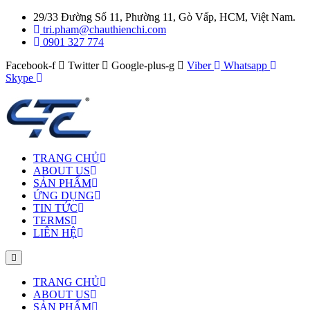
29/33 Đường Số 11, Phường 11, Gò Vấp, HCM, Việt Nam.
tri.pham@chauthienchi.com
0901 327 774
Facebook-f
Twitter
Google-plus-g
Viber
Whatsapp
Skype
TRANG CHỦ
ABOUT US
SẢN PHẨM
ỨNG DỤNG
TIN TỨC
TERMS
LIÊN HỆ
TRANG CHỦ
ABOUT US
SẢN PHẨM