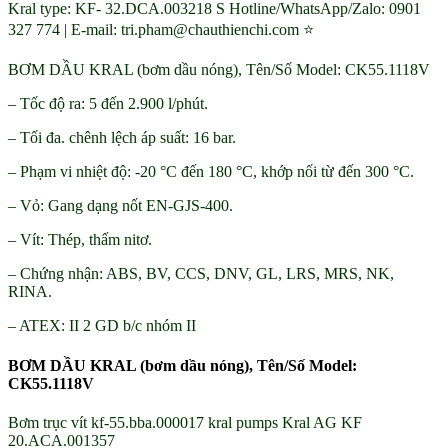
Kral type: KF- 32.DCA.003218 S Hotline/WhatsApp/Zalo: 0901
327 774 | E-mail: tri.pham@chauthienchi.com ⭐
BƠM DẦU KRAL (bơm dầu nóng), Tên/Số Model: CK55.1118V
– Tốc độ ra: 5 đến 2.900 l/phút.
– Tối đa. chênh lệch áp suất: 16 bar.
– Phạm vi nhiệt độ: -20 °C đến 180 °C, khớp nối từ đến 300 °C.
– Vỏ: Gang dạng nốt EN-GJS-400.
– Vít: Thép, thấm nitơ.
– Chứng nhận: ABS, BV, CCS, DNV, GL, LRS, MRS, NK,
RINA.
– ATEX: II 2 GD b/c nhóm II
BƠM DẦU KRAL (bơm dầu nóng), Tên/Số Model:
CK55.1118V
Bơm trục vít kf-55.bba.000017 kral pumps Kral AG KF
20.ACA.001357