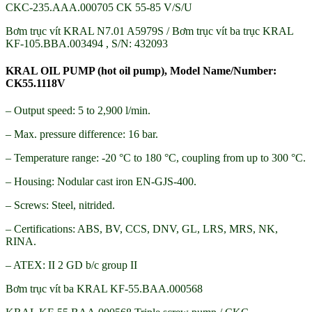
CKC-235.AAA.000705 CK 55-85 V/S/U
Bơm trục vít KRAL N7.01 A5979S / Bơm trục vít ba trục KRAL
KF-105.BBA.003494 , S/N: 432093
KRAL OIL PUMP (hot oil pump), Model Name/Number:
CK55.1118V
– Output speed: 5 to 2,900 l/min.
– Max. pressure difference: 16 bar.
– Temperature range: -20 °C to 180 °C, coupling from up to 300 °C.
– Housing: Nodular cast iron EN-GJS-400.
– Screws: Steel, nitrided.
– Certifications: ABS, BV, CCS, DNV, GL, LRS, MRS, NK,
RINA.
– ATEX: II 2 GD b/c group II
Bơm trục vít ba KRAL KF-55.BAA.000568