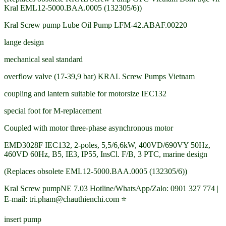
Kral EML12-5000.BAA.0005 (132305/6))
Kral Screw pump Lube Oil Pump LFM-42.ABAF.00220
lange design
mechanical seal standard
overflow valve (17-39,9 bar) KRAL Screw Pumps Vietnam
coupling and lantern suitable for motorsize IEC132
special foot for M-replacement
Coupled with motor three-phase asynchronous motor
EMD3028F IEC132, 2-poles, 5,5/6,6kW, 400VD/690VY 50Hz,
460VD 60Hz, B5, IE3, IP55, InsCl. F/B, 3 PTC, marine design
(Replaces obsolete EML12-5000.BAA.0005 (132305/6))
Kral Screw pumpNE 7.03 Hotline/WhatsApp/Zalo: 0901 327 774 |
E-mail: tri.pham@chauthienchi.com ⭐
insert pump