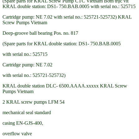
(Spare parts for KRAL Screw Pump CTC Vietnam Bơm trục vít
KRAL double station: DS1- 750.BAB.0005 with serial no.: 525715
Cartridge pump: NE 7.02 with serial no.: 525721-525732) KRAL
Screw Pumps Vietnam
Deep-groove ball bearing Pos. no. 817
(Spare parts for KRAL double station: DS1- 750.BAB.0005
with serial no.: 525715
Cartridge pump: NE 7.02
with serial no.: 525721-525732)
KRAL double station DLC- 6500.AAAA.xxxxx KRAL Screw
Pumps Vietnam
2 KRAL screw pumps LFM 54
mechanical seal standard
casing EN-GJS-400,
overflow valve