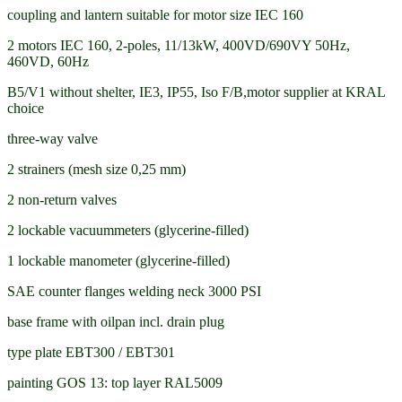
coupling and lantern suitable for motor size IEC 160
2 motors IEC 160, 2-poles, 11/13kW, 400VD/690VY 50Hz,
460VD, 60Hz
B5/V1 without shelter, IE3, IP55, Iso F/B,motor supplier at KRAL
choice
three-way valve
2 strainers (mesh size 0,25 mm)
2 non-return valves
2 lockable vacuummeters (glycerine-filled)
1 lockable manometer (glycerine-filled)
SAE counter flanges welding neck 3000 PSI
base frame with oilpan incl. drain plug
type plate EBT300 / EBT301
painting GOS 13: top layer RAL5009