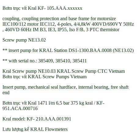
Bơm trục vít Kral KF- 105.AAA.xxxxxx
coupling, coupling protection and base frame for motorsize
IEC100/112 motor IEC112, 4-poles, 4/4,8kW 400VD/690VY 50Hz
, 460VD 60Hz IM B3, IE3, IP55, Iso F/B, 3 PTC thermistor
Screw pump NE13.02
** insert pump for KRAL Station DS1-1300.BAA.0008 (NE13.02)
** with serial no.: 385409, 385410, 385411
Kral Screw pump NE10.03 KRAL Screw Pump CTC Vietnam
Bơm trục vít KRAL Screw Pumps Vietnam
Insert pump, mechanical seal hardface, internal bearing, free shaft
end
Bơm trục vít Kral 1471 l/m 6,5 bar 375 kg kral / KF-
951.ACA.000716
Kral model: KF- 210.AAA.001391
Lưu lượng kế KRAL Flowmeters