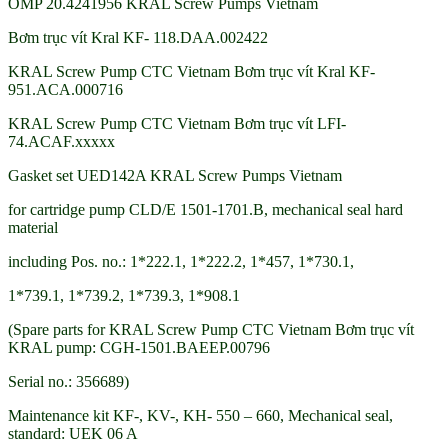
OMP 20.4241956 KRAL Screw Pumps Vietnam
Bơm trục vít Kral KF- 118.DAA.002422
KRAL Screw Pump CTC Vietnam Bơm trục vít Kral KF-
951.ACA.000716
KRAL Screw Pump CTC Vietnam Bơm trục vít LFI-
74.ACAF.xxxxx
Gasket set UED142A KRAL Screw Pumps Vietnam
for cartridge pump CLD/E 1501-1701.B, mechanical seal hard
material
including Pos. no.: 1*222.1, 1*222.2, 1*457, 1*730.1,
1*739.1, 1*739.2, 1*739.3, 1*908.1
(Spare parts for KRAL Screw Pump CTC Vietnam Bơm trục vít
KRAL pump: CGH-1501.BAEEP.00796
Serial no.: 356689)
Maintenance kit KF-, KV-, KH- 550 – 660, Mechanical seal,
standard: UEK 06 A