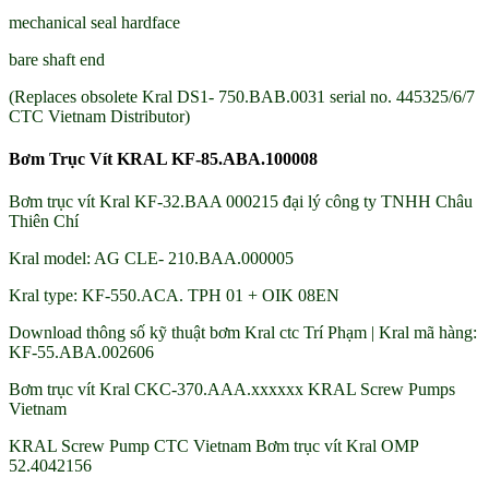
mechanical seal hardface
bare shaft end
(Replaces obsolete Kral DS1- 750.BAB.0031 serial no. 445325/6/7
CTC Vietnam Distributor)
Bơm Trục Vít KRAL KF-85.ABA.100008
Bơm trục vít Kral KF-32.BAA 000215 đại lý công ty TNHH Châu
Thiên Chí
Kral model: AG CLE- 210.BAA.000005
Kral type: KF-550.ACA. TPH 01 + OIK 08EN
Download thông số kỹ thuật bơm Kral ctc Trí Phạm | Kral mã hàng:
KF-55.ABA.002606
Bơm trục vít Kral CKC-370.AAA.xxxxxx KRAL Screw Pumps
Vietnam
KRAL Screw Pump CTC Vietnam Bơm trục vít Kral OMP
52.4042156