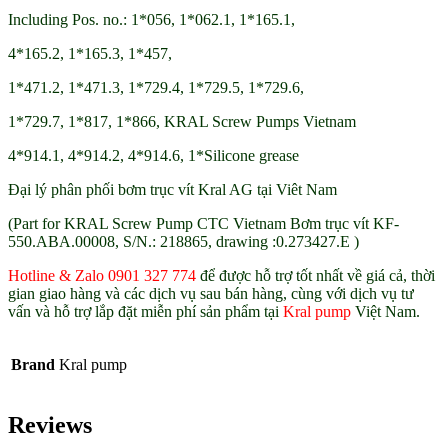
Including Pos. no.: 1*056, 1*062.1, 1*165.1,
4*165.2, 1*165.3, 1*457,
1*471.2, 1*471.3, 1*729.4, 1*729.5, 1*729.6,
1*729.7, 1*817, 1*866, KRAL Screw Pumps Vietnam
4*914.1, 4*914.2, 4*914.6, 1*Silicone grease
Đại lý phân phối bơm trục vít Kral AG tại Viêt Nam
(Part for KRAL Screw Pump CTC Vietnam Bơm trục vít KF-
550.ABA.00008, S/N.: 218865, drawing :0.273427.E )
Hotline & Zalo 0901 327 774
để được hỗ trợ tốt nhất về giá cả, thời
gian giao hàng và các dịch vụ sau bán hàng, cùng với dịch vụ tư
vấn và hỗ trợ lắp đặt miễn phí sản phẩm tại
Kral pump
Việt Nam.
Brand
Kral pump
Reviews