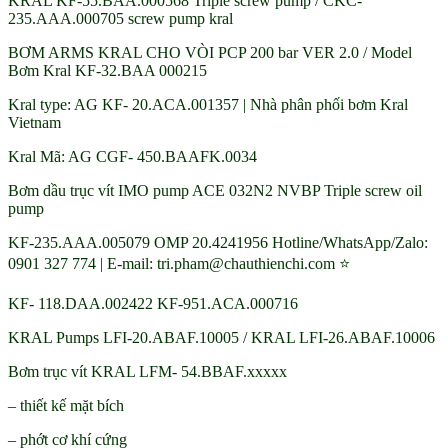
KRAL KF-55.BAA.000568 Triple screw pump / CKC-
235.AAA.000705 screw pump kral
BƠM ARMS KRAL CHO VÒI PCP 200 bar VER 2.0 / Model
Bơm Kral KF-32.BAA 000215
Kral type: AG KF- 20.ACA.001357 | Nhà phân phối bơm Kral
Vietnam
Kral Mã: AG CGF- 450.BAAFK.0034
Bơm dầu trục vít IMO pump ACE 032N2 NVBP Triple screw oil
pump
KF-235.AAA.005079 OMP 20.4241956 Hotline/WhatsApp/Zalo:
0901 327 774 | E-mail: tri.pham@chauthienchi.com ⭐
KF- 118.DAA.002422 KF-951.ACA.000716
KRAL Pumps LFI-20.ABAF.10005 / KRAL LFI-26.ABAF.10006
Bơm trục vít KRAL LFM- 54.BBAF.xxxxx
– thiết kế mặt bích
– phớt cơ khí cứng