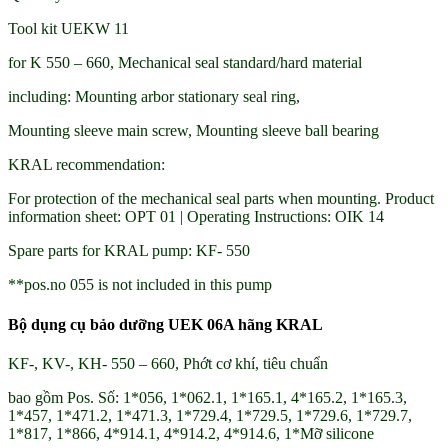
Tool kit UEKW 11
for K 550 – 660, Mechanical seal standard/hard material
including: Mounting arbor stationary seal ring,
Mounting sleeve main screw, Mounting sleeve ball bearing
KRAL recommendation:
For protection of the mechanical seal parts when mounting. Product
information sheet: OPT 01 | Operating Instructions: OIK 14
Spare parts for KRAL pump: KF- 550
**pos.no 055 is not included in this pump
Bộ dụng cụ bảo dưỡng UEK 06A hãng KRAL
KF-, KV-, KH- 550 – 660, Phớt cơ khí, tiêu chuẩn
bao gồm Pos. Số: 1*056, 1*062.1, 1*165.1, 4*165.2, 1*165.3,
1*457, 1*471.2, 1*471.3, 1*729.4, 1*729.5, 1*729.6, 1*729.7,
1*817, 1*866, 4*914.1, 4*914.2, 4*914.6, 1*Mỡ silicone