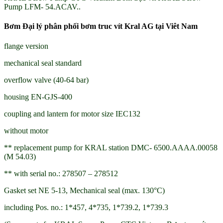
Pump LFM- 54.ACAV..
Bơm Đại lý phân phối bơm truc vít Kral AG tại Viêt Nam
flange version
mechanical seal standard
overflow valve (40-64 bar)
housing EN-GJS-400
coupling and lantern for motor size IEC132
without motor
** replacement pump for KRAL station DMC- 6500.AAAA.00058
(M 54.03)
** with serial no.: 278507 – 278512
Gasket set NE 5-13, Mechanical seal (max. 130°C)
including Pos. no.: 1*457, 4*735, 1*739.2, 1*739.3