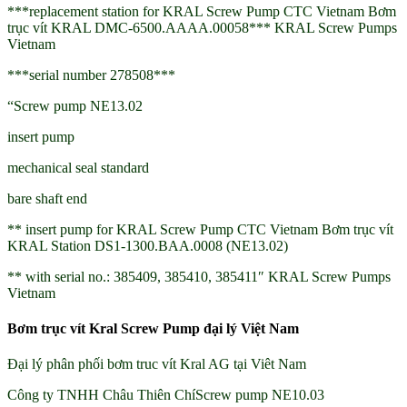
***replacement station for KRAL Screw Pump CTC Vietnam Bơm
trục vít KRAL DMC-6500.AAAA.00058*** KRAL Screw Pumps
Vietnam
***serial number 278508***
“Screw pump NE13.02
insert pump
mechanical seal standard
bare shaft end
** insert pump for KRAL Screw Pump CTC Vietnam Bơm trục vít
KRAL Station DS1-1300.BAA.0008 (NE13.02)
** with serial no.: 385409, 385410, 385411″ KRAL Screw Pumps
Vietnam
Bơm trục vít Kral Screw Pump đại lý Việt Nam
Đại lý phân phối bơm truc vít Kral AG tại Viêt Nam
Công ty TNHH Châu Thiên ChíScrew pump NE10.03