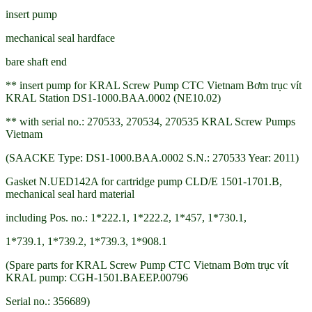
insert pump
mechanical seal hardface
bare shaft end
** insert pump for KRAL Screw Pump CTC Vietnam Bơm trục vít
KRAL Station DS1-1000.BAA.0002 (NE10.02)
** with serial no.: 270533, 270534, 270535 KRAL Screw Pumps
Vietnam
(SAACKE Type: DS1-1000.BAA.0002 S.N.: 270533 Year: 2011)
Gasket N.UED142A for cartridge pump CLD/E 1501-1701.B,
mechanical seal hard material
including Pos. no.: 1*222.1, 1*222.2, 1*457, 1*730.1,
1*739.1, 1*739.2, 1*739.3, 1*908.1
(Spare parts for KRAL Screw Pump CTC Vietnam Bơm trục vít
KRAL pump: CGH-1501.BAEEP.00796
Serial no.: 356689)