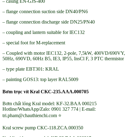
– casing EN-GJS-400
– flange connection suction side DN40/PN6
– flange connection discharge side DN25/PN40
– coupling and lantern suitable for IEC132
– special foot for M-replacement
– Coupled with motor IEC132, 2-pole, 7,5kW, 400VD/690VY,
50Hz, 690VD, 60Hz B5, IE3, IP55, InsCl F, 3 PTC thermistor
– type plate EBT301: KRAL
– painting GOS13: top layer RAL5009
Bơm trục vít Kral CKC-235.AAA.000705
Bơm chất lỏng Kral model: KF-32.BAA 000215
Hotline/WhatsApp/Zalo: 0901 327 774 | E-mail:
tri.pham@chauthienchi.com ⭐
Kral screw pump CKC-118.ZCA.000350