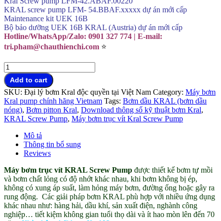
Kral Screw pump LFM-42.ABAF.00220
KRAL screw pump LFM- 54.BBAF.xxxxx dự án mới cấp
Maintenance kit UEK 16B
Bộ bảo dưỡng UEK 16B KRAL (Austria) dự án mới cấp
Hotline/WhatsApp/Zalo: 0901 327 774 | E-mail:
tri.pham@chauthienchi.com
⭐
Bơm
trục
Add to cart
vít
SKU:
Đại lý bơm Kral độc quyền tại Việt Nam
Category:
Máy bơm
Kral
Kral pump chính hãng Vietnam
Tags:
Bơm dầu KRAL (bơm dầu
Screw
nóng)
,
Bơm pitton Kral
,
Download thông số kỹ thuật bơm Kral
,
Pump
KRAL Screw Pump
,
Máy bơm trục vít Kral Screw Pump
đại
lý
Mô tả
Việt
Thông tin bổ sung
Nam
Reviews
quantity
Máy bơm trục vít KRAL Screw Pump
được thiết kế bơm tự mồi
và bơm chất lỏng có độ nhớt khác nhau, khi bơm không bị ép,
không có xung áp suất, làm hỏng máy bơm, đường ống hoặc gây ra
rung động. Các giải pháp bơm KRAL phù hợp với nhiều ứng dụng
khác nhau như: hàng hải, dầu khí, sản xuất điện, nghành công
nghiệp… tiết kiệm không gian tuổi thọ dài và ít hao mòn lên đến 70