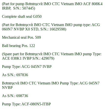
(Part for pump Bơmtrụcvít IMO CTC Vietnam IMO ACF 808K4
IRBP, S/N.: 507445)
Complete shaft seal G050
(Part for Bơmtrụcvít IMO CTC Vietnam IMO pump type: ACG
060N7 NVBP X0 STD, S/N.: 16029598)
Mechanical seal Pos. 509
Ball bearing Pos. 122
(Spare part for Bơmtrụcvít IMO CTC Vietnam IMO pump Type:
ACE 038K1 IVBP S/N.: 429079)
Pump Type: ACG 045N7 IVBP
As S/N.: 697836
Bơmtrụcvít IMO CTC Vietnam IMO Pump Type: ACG 045N7
NVBP
As S/N.: 698736
Pump Type: ACF-080N5-ITBP