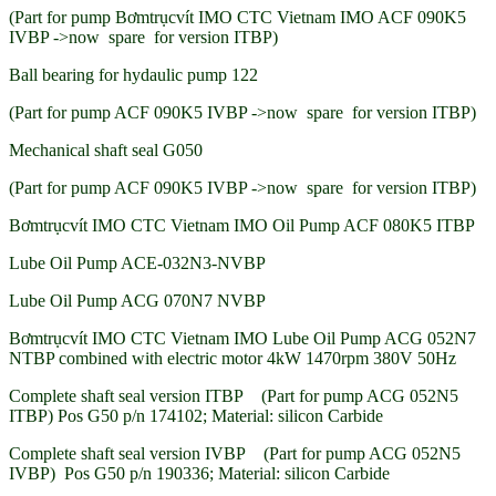
(Part for pump Bơmtrụcvít IMO CTC Vietnam IMO ACF 090K5
IVBP ->now spare for version ITBP)
Ball bearing for hydaulic pump 122
(Part for pump ACF 090K5 IVBP ->now spare for version ITBP)
Mechanical shaft seal G050
(Part for pump ACF 090K5 IVBP ->now spare for version ITBP)
Bơmtrụcvít IMO CTC Vietnam IMO Oil Pump ACF 080K5 ITBP
Lube Oil Pump ACE-032N3-NVBP
Lube Oil Pump ACG 070N7 NVBP
Bơmtrụcvít IMO CTC Vietnam IMO Lube Oil Pump ACG 052N7
NTBP combined with electric motor 4kW 1470rpm 380V 50Hz
Complete shaft seal version ITBP (Part for pump ACG 052N5
ITBP) Pos G50 p/n 174102; Material: silicon Carbide
Complete shaft seal version IVBP (Part for pump ACG 052N5
IVBP) Pos G50 p/n 190336; Material: silicon Carbide