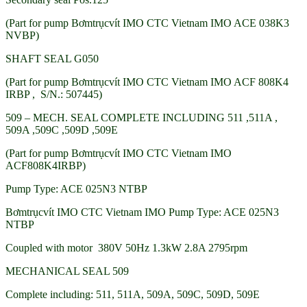
(Part for pump Bơmtrụcvít IMO CTC Vietnam IMO ACE 038K3
NVBP)
SHAFT SEAL G050
(Part for pump Bơmtrụcvít IMO CTC Vietnam IMO ACF 808K4
IRBP , S/N.: 507445)
509 – MECH. SEAL COMPLETE INCLUDING 511 ,511A ,
509A ,509C ,509D ,509E
(Part for pump Bơmtrụcvít IMO CTC Vietnam IMO
ACF808K4IRBP)
Pump Type: ACE 025N3 NTBP
Bơmtrụcvít IMO CTC Vietnam IMO Pump Type: ACE 025N3
NTBP
Coupled with motor 380V 50Hz 1.3kW 2.8A 2795rpm
MECHANICAL SEAL 509
Complete including: 511, 511A, 509A, 509C, 509D, 509E