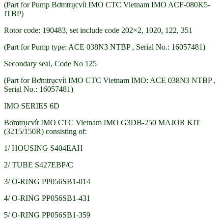
(Part for Pump Bơmtrụcvít IMO CTC Vietnam IMO ACF-080K5-
ITBP)
Rotor code: 190483, set include code 202×2, 1020, 122, 351
(Part for Pump type: ACE 038N3 NTBP , Serial No.: 16057481)
Secondary seal, Code No 125
(Part for Bơmtrụcvít IMO CTC Vietnam IMO: ACE 038N3 NTBP ,
Serial No.: 16057481)
IMO SERIES 6D
Bơmtrụcvít IMO CTC Vietnam IMO G3DB-250 MAJOR KIT
(3215/150R) consisting of:
1/ HOUSING S404EAH
2/ TUBE S427EBP/C
3/ O-RING PP056SB1-014
4/ O-RING PP056SB1-431
5/ O-RING PP056SB1-359