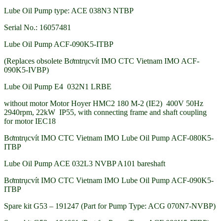
Lube Oil Pump type: ACE 038N3 NTBP
Serial No.: 16057481
Lube Oil Pump ACF-090K5-ITBP
(Replaces obsolete Bơmtrụcvít IMO CTC Vietnam IMO ACF-
090K5-IVBP)
Lube Oil Pump E4 032N1 LRBE
without motor Motor Hoyer HMC2 180 M-2 (IE2) 400V 50Hz
2940rpm, 22kW IP55, with connecting frame and shaft coupling
for motor IEC18
Bơmtrụcvít IMO CTC Vietnam IMO Lube Oil Pump ACF-080K5-
ITBP
Lube Oil Pump ACE 032L3 NVBP A101 bareshaft
Bơmtrụcvít IMO CTC Vietnam IMO Lube Oil Pump ACF-090K5-
ITBP
Spare kit G53 – 191247 (Part for Pump Type: ACG 070N7-NVBP)