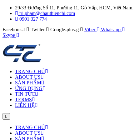
29/33 Đường Số 11, Phường 11, Gò Vấp, HCM, Việt Nam.
tri.pham@chauthienchi.com
0901 327 774
Facebook-f
Twitter
Google-plus-g
Viber
Whatsapp
Skype
TRANG CHỦ
ABOUT US
SẢN PHẨM
ỨNG DỤNG
TIN TỨC
TERMS
LIÊN HỆ
TRANG CHỦ
ABOUT US
SẢN PHẨM