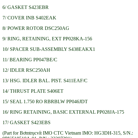
6/ GASKET S423EBR
7/ COVER INB S402EAK
8/ POWER ROTOR DSC250AG
9/ RING, RETAINING, EXT PP028KA-156
10/ SPACER SUB-ASSEMBLY S438EAKX1
11/ BEARING PP047BE/C
12/ IDLER RSC250AH
13/ HSG. IDLER BAL. PIST. S411EAF/C
14/ THRUST PLATE S406ET
15/ SEAL 1.750 RO RBRBLW PP046JDT
16/ RING RETAINING, BASIC EXTERNAL PP028JA-175
17/ GASKET S423EBS
(Part for Bơmtrụcvít IMO CTC Vietnam IMO: HG3DH-315, S/N.: