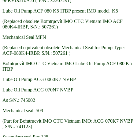
9PKF18510A-01, P/N.: 32207291)
Lube Oil Pump ACF 080 K5 ITBP present IMO model K5
(Replaced obsolete Bơmtrụcvít IMO CTC Vietnam IMO ACF-
080K4-IRBP, S/N.: 507261)
Mechanical Seal MFN
(Replaced equivalent obsolete Mechanical Seal for Pump Type:
ACF-080K4-IRBP, S/N.: 507261 )
Bơmtrụcvít IMO CTC Vietnam IMO Lube Oil Pump ACF 080 K5
ITBP
Lube Oil Pump ACG 0060K7 NVBP
Lube Oil Pump ACG 070N7 NVBP
As S/N.: 745002
Mechanical seal 509
(Part for Bơmtrụcvít IMO CTC Vietnam IMO: ACG 070K7 NVBP
, S/N.: 741123)
Secondary seal Pos.125