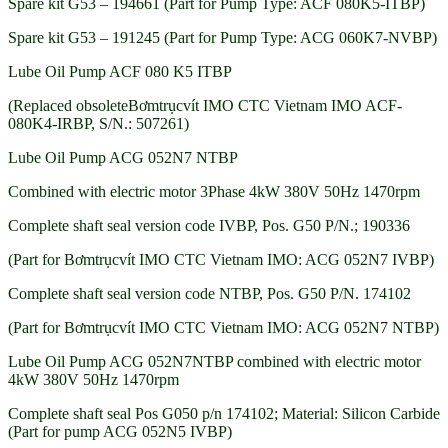
Spare kit G53 – 194661 (Part for Pump Type: ACF 080K5-ITBP)
Spare kit G53 – 191245 (Part for Pump Type: ACG 060K7-NVBP)
Lube Oil Pump ACF 080 K5 ITBP
(Replaced obsoleteBơmtrụcvít IMO CTC Vietnam IMO ACF-
080K4-IRBP, S/N.: 507261)
Lube Oil Pump ACG 052N7 NTBP
Combined with electric motor 3Phase 4kW 380V 50Hz 1470rpm
Complete shaft seal version code IVBP, Pos. G50 P/N.; 190336
(Part for Bơmtrụcvít IMO CTC Vietnam IMO: ACG 052N7 IVBP)
Complete shaft seal version code NTBP, Pos. G50 P/N. 174102
(Part for Bơmtrụcvít IMO CTC Vietnam IMO: ACG 052N7 NTBP)
Lube Oil Pump ACG 052N7NTBP combined with electric motor
4kW 380V 50Hz 1470rpm
Complete shaft seal Pos G050 p/n 174102; Material: Silicon Carbide
(Part for pump ACG 052N5 IVBP)