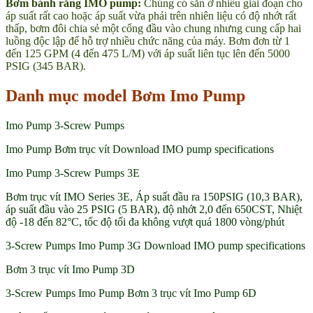
Bơm bánh răng IMO pump:
Chúng có sẵn ở nhiều giai đoạn cho
áp suất rất cao hoặc áp suất vừa phải trên nhiên liệu có độ nhớt rất
thấp, bơm đôi chia sẻ một cổng đầu vào chung nhưng cung cấp hai
luồng độc lập để hỗ trợ nhiều chức năng của máy. Bơm đơn từ 1
đến 125 GPM (4 đến 475 L/M) với áp suất liên tục lên đến 5000
PSIG (345 BAR).
Danh mục model Bơm Imo Pump
Imo Pump 3-Screw Pumps
Imo Pump Bơm trục vít Download IMO pump specifications
Imo Pump 3-Screw Pumps 3E
Bơm trục vít IMO Series 3E, Áp suất đầu ra 150PSIG (10,3 BAR),
áp suất đầu vào 25 PSIG (5 BAR), độ nhớt 2,0 đến 650CST, Nhiệt
độ -18 đến 82°C, tốc độ tối đa không vượt quá 1800 vòng/phút
3-Screw Pumps Imo Pump 3G Download IMO pump specifications
Bơm 3 trục vít Imo Pump 3D
3-Screw Pumps Imo Pump Bơm 3 trục vít Imo Pump 6D