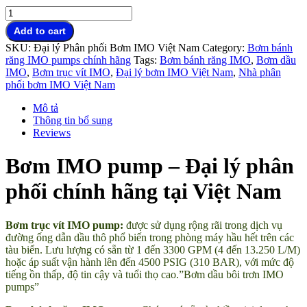
Bơm
trục
Add to cart
vít
SKU:
Đại lý Phân phối Bơm IMO Việt Nam
Category:
Bơm bánh
IMO
răng IMO pumps chính hãng
Tags:
Bơm bánh răng IMO
,
Bơm dầu
pumps
IMO
,
Bơm trục vít IMO
,
Đại lý bơm IMO Việt Nam
,
Nhà phân
đại
phối bơm IMO Việt Nam
lý
chính
Mô tả
hãng
Thông tin bổ sung
Vietnam
Reviews
quantity
Bơm IMO pump – Đại lý phân
phối chính hãng tại Việt Nam
Bơm trục vít IMO pump:
được sử dụng rộng rãi trong dịch vụ
đường ống dẫn dầu thô phổ biến trong phòng máy hầu hết trên các
tàu biển. Lưu lượng có sẵn từ 1 đến 3300 GPM (4 đến 13.250 L/M)
hoặc áp suất vận hành lên đến 4500 PSIG (310 BAR), với mức độ
tiếng ồn thấp, độ tin cậy và tuổi thọ cao.”Bơm dầu bôi trơn IMO
pumps”