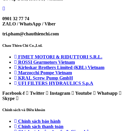
0901 32 77 74
ZALO / WhatsApp / Viber
tri.pham@chauthienchi.com
Chau Thien Chi Co.,Ltd.
FIMET MOTORI & RIDUTTORI S.R.L.
ROSSI Gearmotors Vietnam
Kirloskar Brothers Limited (KBL) Vietnam
Marzocchi Pompe Vietnam
KRAL Screw Pump GmbH
UFI FILTERS HYDRAULICS S.p.A
Facebook-f
Twitter
Instagram
Youtube
Whatsapp
Skype
Chính sách và Điều khoản
Chính sách bảo hành
Chính sách thanh toán