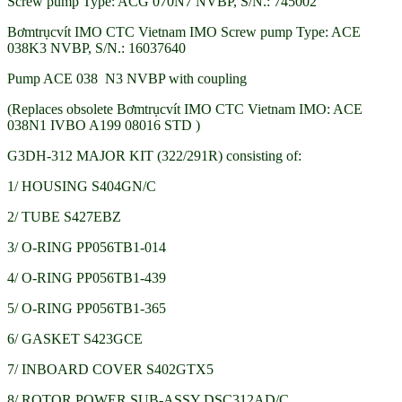
Screw pump Type: ACG 070N7 NVBP, S/N.: 745002
Bơmtrụcvít IMO CTC Vietnam IMO Screw pump Type: ACE
038K3 NVBP, S/N.: 16037640
Pump ACE 038 N3 NVBP with coupling
(Replaces obsolete Bơmtrụcvít IMO CTC Vietnam IMO: ACE
038N1 IVBO A199 08016 STD )
G3DH-312 MAJOR KIT (322/291R) consisting of:
1/ HOUSING S404GN/C
2/ TUBE S427EBZ
3/ O-RING PP056TB1-014
4/ O-RING PP056TB1-439
5/ O-RING PP056TB1-365
6/ GASKET S423GCE
7/ INBOARD COVER S402GTX5
8/ ROTOR POWER SUB-ASSY DSC312AD/C