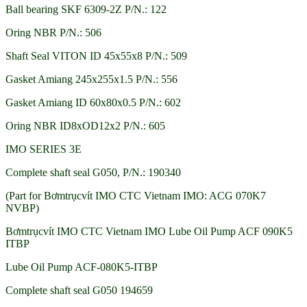
Ball bearing SKF 6309-2Z P/N.: 122
Oring NBR P/N.: 506
Shaft Seal VITON ID 45x55x8 P/N.: 509
Gasket Amiang 245x255x1.5 P/N.: 556
Gasket Amiang ID 60x80x0.5 P/N.: 602
Oring NBR ID8xOD12x2 P/N.: 605
IMO SERIES 3E
Complete shaft seal G050, P/N.: 190340
(Part for Bơmtrụcvít IMO CTC Vietnam IMO: ACG 070K7
NVBP)
Bơmtrụcvít IMO CTC Vietnam IMO Lube Oil Pump ACF 090K5
ITBP
Lube Oil Pump ACF-080K5-ITBP
Complete shaft seal G050 194659