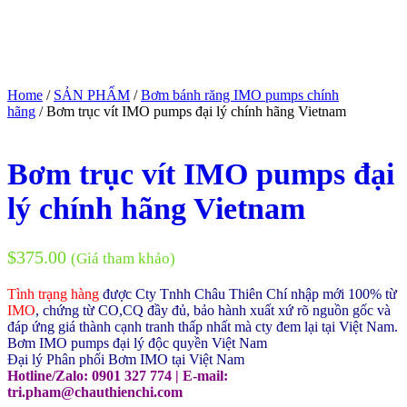
Home
/
SẢN PHẨM
/
Bơm bánh răng IMO pumps chính
hãng
/ Bơm trục vít IMO pumps đại lý chính hãng Vietnam
Bơm trục vít IMO pumps đại
lý chính hãng Vietnam
$
375.00
(Giá tham khảo)
Tình trạng hàng
được Cty Tnhh Châu Thiên Chí nhập mới 100% từ
IMO
, chứng từ CO,CQ đầy đủ, bảo hành xuất xứ rõ nguồn gốc và
đáp ứng giá thành cạnh tranh thấp nhất mà cty đem lại tại Việt Nam.
Bơm IMO pumps đại lý độc quyền Việt Nam
Đại lý Phân phối Bơm IMO tại Việt Nam
Hotline/Zalo: 0901 327 774 | E-mail:
tri.pham@chauthienchi.com