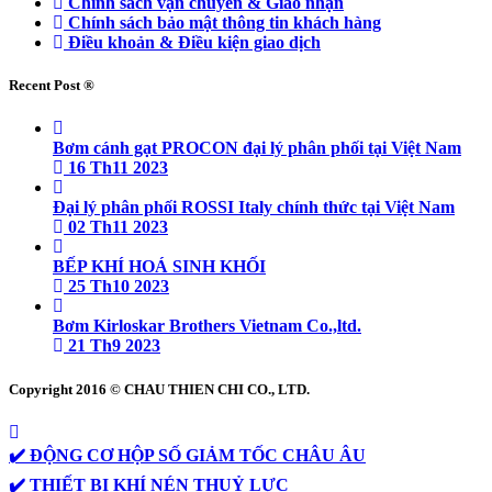
Chính sách vận chuyển & Giao nhận
Chính sách bảo mật thông tin khách hàng
Điều khoản & Điều kiện giao dịch
Recent Post ®
Bơm cánh gạt PROCON đại lý phân phối tại Việt Nam
16 Th11 2023
Đại lý phân phối ROSSI Italy chính thức tại Việt Nam
02 Th11 2023
BẾP KHÍ HOÁ SINH KHỐI
25 Th10 2023
Bơm Kirloskar Brothers Vietnam Co.,ltd.
21 Th9 2023
Copyright 2016 © CHAU THIEN CHI CO., LTD.
✔️ ĐỘNG CƠ HỘP SỐ GIẢM TỐC CHÂU ÂU
✔️ THIẾT BỊ KHÍ NÉN THUỶ LỰC