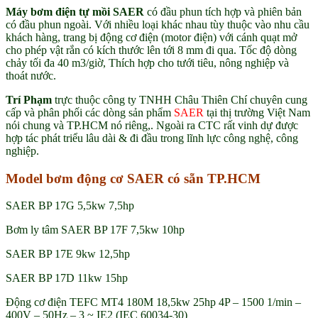
Máy bơm điện tự mồi SAER
có đầu phun tích hợp và phiên bản
có đầu phun ngoài. Với nhiều loại khác nhau tùy thuộc vào nhu cầu
khách hàng, trang bị động cơ điện (motor điện) với cánh quạt mở
cho phép vật rắn có kích thước lên tới 8 mm đi qua. Tốc độ dòng
chảy tối đa 40 m3/giờ, Thích hợp cho tưới tiêu, nông nghiệp và
thoát nước.
Trí Phạm
trực thuộc công ty TNHH Châu Thiên Chí chuyên cung
cấp và phân phối các dòng sản phẩm
SAER
tại thị trường Việt Nam
nói chung và TP.HCM nó riêng,. Ngoài ra CTC rất vinh dự được
hợp tác phát triểu lâu dài & đi đầu trong lĩnh lực công nghệ, công
nghiệp.
Model bơm động cơ SAER có sẵn TP.HCM
SAER BP 17G 5,5kw 7,5hp
Bơm ly tâm SAER BP 17F 7,5kw 10hp
SAER BP 17E 9kw 12,5hp
SAER BP 17D 11kw 15hp
Động cơ điện TEFC MT4 180M 18,5kw 25hp 4P – 1500 1/min –
400V – 50Hz – 3 ~ IE2 (IEC 60034-30)