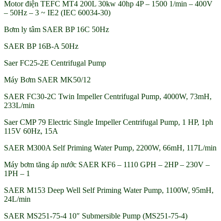
Motor điện TEFC MT4 200L 30kw 40hp 4P – 1500 1/min – 400V
– 50Hz – 3 ~ IE2 (IEC 60034-30)
Bơm ly tâm SAER BP 16C 50Hz
SAER BP 16B-A 50Hz
Saer FC25-2E Centrifugal Pump
Máy Bơm SAER MK50/12
SAER FC30-2C Twin Impeller Centrifugal Pump, 4000W, 73mH,
233L/min
Saer CMP 79 Electric Single Impeller Centrifugal Pump, 1 HP, 1ph
115V 60Hz, 15A
SAER M300A Self Priming Water Pump, 2200W, 66mH, 117L/min
Máy bơm tăng áp nước SAER KF6 – 1110 GPH – 2HP – 230V –
1PH – 1
SAER M153 Deep Well Self Priming Water Pump, 1100W, 95mH,
24L/min
SAER MS251-75-4 10″ Submersible Pump (MS251-75-4)