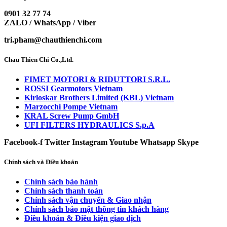
0901 32 77 74
ZALO / WhatsApp / Viber
tri.pham@chauthienchi.com
Chau Thien Chi Co.,Ltd.
FIMET MOTORI & RIDUTTORI S.R.L.
ROSSI Gearmotors Vietnam
Kirloskar Brothers Limited (KBL) Vietnam
Marzocchi Pompe Vietnam
KRAL Screw Pump GmbH
UFI FILTERS HYDRAULICS S.p.A
Facebook-f
Twitter
Instagram
Youtube
Whatsapp
Skype
Chính sách và Điều khoản
Chính sách bảo hành
Chính sách thanh toán
Chính sách vận chuyển & Giao nhận
Chính sách bảo mật thông tin khách hàng
Điều khoản & Điều kiện giao dịch