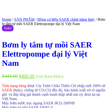
Home
/
SẢN PHẨM
/
Động cơ điện SAER chính hãng Italy
/ Bơm
ly tâm tự mồi SAER Elettropompe đại lý Việt Nam
Sale!
Bơm ly tâm tự mồi SAER
Elettropompe đại lý Việt
Nam
$
444.00
$
400.00
(Giá tham khảo)
Tình trạng hàng
được Cty Tnhh Châu Thiên Chí nhập mới 100% từ
SAER
(Italy), chứng từ CO,CQ đầy đủ, bảo hành xuất xứ rõ nguồn
gốc và đáp ứng giá thành cạnh tranh thấp nhất mà cty đem lại tại
Việt Nam.
Máy bơm nước trục ngang SAER IR32-200NB
Máy bơm tự mồi SAER AP/97-A