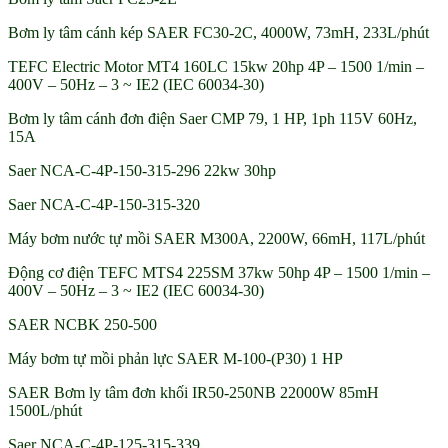
Bơm ly tâm cánh kép SAER FC30-2C, 4000W, 73mH, 233L/phút
TEFC Electric Motor MT4 160LC 15kw 20hp 4P – 1500 1/min –
400V – 50Hz – 3 ~ IE2 (IEC 60034-30)
Bơm ly tâm cánh đơn điện Saer CMP 79, 1 HP, 1ph 115V 60Hz,
15A
Saer NCA-C-4P-150-315-296 22kw 30hp
Saer NCA-C-4P-150-315-320
Máy bơm nước tự mồi SAER M300A, 2200W, 66mH, 117L/phút
Động cơ điện TEFC MTS4 225SM 37kw 50hp 4P – 1500 1/min –
400V – 50Hz – 3 ~ IE2 (IEC 60034-30)
SAER NCBK 250-500
Máy bơm tự mồi phản lực SAER M-100-(P30) 1 HP
SAER Bơm ly tâm đơn khối IR50-250NB 22000W 85mH
1500L/phút
Saer NCA-C-4P-125-315-339