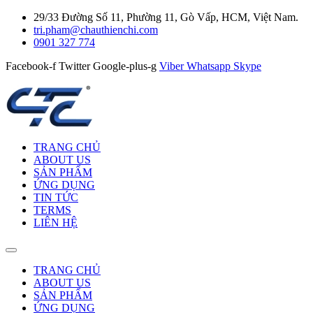
29/33 Đường Số 11, Phường 11, Gò Vấp, HCM, Việt Nam.
tri.pham@chauthienchi.com
0901 327 774
Facebook-f
Twitter
Google-plus-g
Viber
Whatsapp
Skype
TRANG CHỦ
ABOUT US
SẢN PHẨM
ỨNG DỤNG
TIN TỨC
TERMS
LIÊN HỆ
TRANG CHỦ
ABOUT US
SẢN PHẨM
ỨNG DỤNG