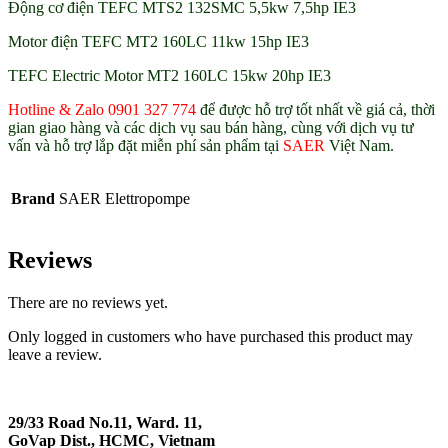
Động cơ điện TEFC MTS2 132SMC 5,5kw 7,5hp IE3
Motor điện TEFC MT2 160LC 11kw 15hp IE3
TEFC Electric Motor MT2 160LC 15kw 20hp IE3
Hotline & Zalo 0901 327 774
để được hỗ trợ tốt nhất về giá cả, thời
gian giao hàng và các dịch vụ sau bán hàng, cùng với dịch vụ tư
vấn và hỗ trợ lắp đặt miễn phí sản phẩm tại
SAER
Việt Nam.
Brand
SAER Elettropompe
Reviews
There are no reviews yet.
Only logged in customers who have purchased this product may
leave a review.
29/33 Road No.11, Ward. 11,
GoVap Dist., HCMC, Vietnam