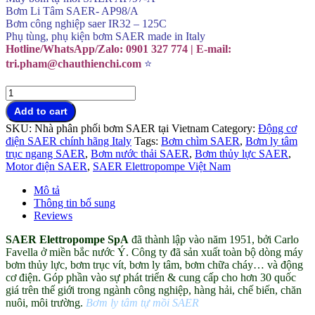
Bơm Li Tâm SAER- AP98/A
Bơm công nghiệp saer IR32 – 125C
Phụ tùng, phụ kiện bơm SAER made in Italy
Hotline/WhatsApp/Zalo: 0901 327 774 | E-mail:
tri.pham@chauthienchi.com
⭐
Bơm
ly
Add to cart
tâm
SKU:
Nhà phân phối bơm SAER tại Vietnam
Category:
Động cơ
tự
điện SAER chính hãng Italy
Tags:
Bơm chìm SAER
,
Bơm ly tâm
mồi
trục ngang SAER
,
Bơm nước thải SAER
,
Bơm thủy lực SAER
,
SAER
Motor điện SAER
,
SAER Elettropompe Việt Nam
Elettropompe
đại
Mô tả
lý
Thông tin bổ sung
Việt
Reviews
Nam
quantity
SAER Elettropompe SpA
đã thành lập vào năm 1951, bởi Carlo
Favella ở miền bắc nước Ý. Công ty đã sản xuất toàn bộ dòng máy
bơm thủy lực, bơm trục vít, bơm ly tâm, bơm chữa cháy… và động
cơ điện. Góp phần vào sự phát triển & cung cấp cho hơn 30 quốc
giá trên thế giới trong ngành công nghiệp, hàng hải, chế biến, chăn
nuôi, môi trường.
Bơm ly tâm tự mồi SAER