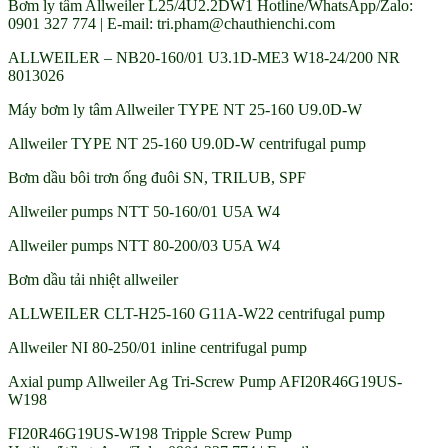
Bơm ly tâm Allweiler L25/4U2.2DW1 Hotline/WhatsApp/Zalo:
0901 327 774 | E-mail: tri.pham@chauthienchi.com
ALLWEILER – NB20-160/01 U3.1D-ME3 W18-24/200 NR
8013026
Máy bơm ly tâm Allweiler TYPE NT 25-160 U9.0D-W
Allweiler TYPE NT 25-160 U9.0D-W centrifugal pump
Bơm dầu bôi trơn ống đuôi SN, TRILUB, SPF
Allweiler pumps NTT 50-160/01 U5A W4
Allweiler pumps NTT 80-200/03 U5A W4
Bơm dầu tải nhiệt allweiler
ALLWEILER CLT-H25-160 G11A-W22 centrifugal pump
Allweiler NI 80-250/01 inline centrifugal pump
Axial pump Allweiler Ag Tri-Screw Pump AFI20R46G19US-
W198
FI20R46G19US-W198 Tripple Screw Pump