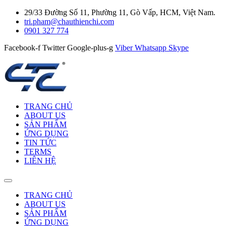
29/33 Đường Số 11, Phường 11, Gò Vấp, HCM, Việt Nam.
tri.pham@chauthienchi.com
0901 327 774
Facebook-f
Twitter
Google-plus-g
Viber
Whatsapp
Skype
TRANG CHỦ
ABOUT US
SẢN PHẨM
ỨNG DỤNG
TIN TỨC
TERMS
LIÊN HỆ
TRANG CHỦ
ABOUT US
SẢN PHẨM
ỨNG DỤNG