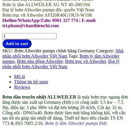
Bơm ly tâm ALLWEILER AG NT 40-200/194
Đại lý bơm Allweiler pumps độc quyền Việt Nam
Bơm trục vít Allweiler AFI20R46G19US-W198
Hotline/WhatsApp/Zalo: 0901 327 774 | E-mail:
tri.pham@chauthienchi.com
Bơm
dầu
Add to cart
truyền
SKU:
Bơm Allweiler pumps chính hãng Germany
Category:
Nhà
nhiệt
phân phối bơm Allweiler Việt Nam
Tags:
Bơm ly tâm Allweiler
Allweiler
pumps
,
Bơm nhu động Allweiler
,
Bơm trục vít Allweiler
,
Đại lý
pumps
phân phối bơm Allweiler Việt Nam
đại
lý
Mô tả
Việt
Thông tin bổ sung
Nam
Reviews
quantity
Bơm dầu truyền nhiệt ALLWEILER
là máy bơm trục ngang đơn
tầng được sản xuất tại Germany (Đức) có công suất: 5.5 kw – 7.5
Hp, điện áp: 3 pha 380v và đặt lưu lượng 20 m3/h, Cột áp: 32 m,
Cổng nối : DN65x40. Bơm được làm mát bằng không khí, với cấu
tạo tối ưu giúp tản nhiệt dễ dàng, Thiết kế theo tiêu chuẩn TS EN
773 & ISO 7005 2/16.
Bơm ly tâm Allweiler pumps Đức