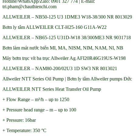
Hotline/WhatsApp/Zalo: 0901 327 774 | E-mail:
tri.pham@chauthienchi.com
ALLWEILER – NB50-125 U3 1DME3 W18-38/300 NR 8013029
Bơm ly tâm ALLWEILER CLT-H25-160 G11A-W22
ALLWEILER – NB65-125 U31D-W18 38/300ME3 NR 9031718
Bơm làm mát nước biển MI, MA, NISM, NIM, NAM, NI, NB
Máy bơm trục vít ba trục Allweiler Ag AFI20R46G19US-W198
ALLWEILER – NAM80-200/02U3 1D SW3 NR 8013021
Allweiler NTT Series Oil Pump | Bơm ly tâm Allweiler pumps Đức
ALLWEILER NTT Series Heat Transfer Oil Pump
+ Flow Range – m³/h – up to 1250
+ Pressure head range – m – up to 100
+ Pressure: 16bar
+ Temperature: 350 °C