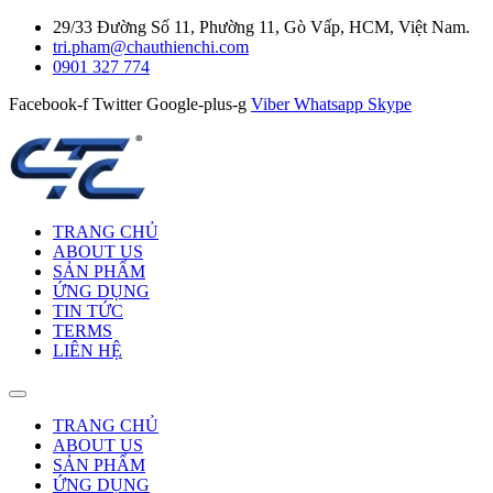
29/33 Đường Số 11, Phường 11, Gò Vấp, HCM, Việt Nam.
tri.pham@chauthienchi.com
0901 327 774
Facebook-f
Twitter
Google-plus-g
Viber
Whatsapp
Skype
TRANG CHỦ
ABOUT US
SẢN PHẨM
ỨNG DỤNG
TIN TỨC
TERMS
LIÊN HỆ
TRANG CHỦ
ABOUT US
SẢN PHẨM
ỨNG DỤNG