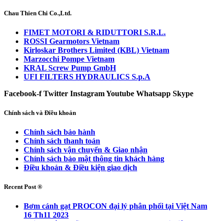
Chau Thien Chi Co.,Ltd.
FIMET MOTORI & RIDUTTORI S.R.L.
ROSSI Gearmotors Vietnam
Kirloskar Brothers Limited (KBL) Vietnam
Marzocchi Pompe Vietnam
KRAL Screw Pump GmbH
UFI FILTERS HYDRAULICS S.p.A
Facebook-f
Twitter
Instagram
Youtube
Whatsapp
Skype
Chính sách và Điều khoản
Chính sách bảo hành
Chính sách thanh toán
Chính sách vận chuyển & Giao nhận
Chính sách bảo mật thông tin khách hàng
Điều khoản & Điều kiện giao dịch
Recent Post ®
Bơm cánh gạt PROCON đại lý phân phối tại Việt Nam
16 Th11 2023