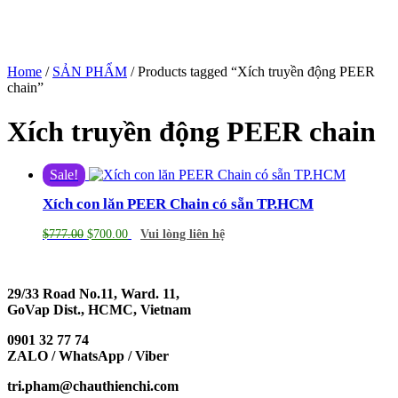
Home
/
SẢN PHẨM
/ Products tagged “Xích truyền động PEER
chain”
Xích truyền động PEER chain
Sale!
Xích con lăn PEER Chain có sẵn TP.HCM
$
777.00
$
700.00
Vui lòng liên hệ
29/33 Road No.11, Ward. 11,
GoVap Dist., HCMC, Vietnam
0901 32 77 74
ZALO / WhatsApp / Viber
tri.pham@chauthienchi.com