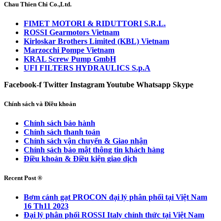
Chau Thien Chi Co.,Ltd.
FIMET MOTORI & RIDUTTORI S.R.L.
ROSSI Gearmotors Vietnam
Kirloskar Brothers Limited (KBL) Vietnam
Marzocchi Pompe Vietnam
KRAL Screw Pump GmbH
UFI FILTERS HYDRAULICS S.p.A
Facebook-f
Twitter
Instagram
Youtube
Whatsapp
Skype
Chính sách và Điều khoản
Chính sách bảo hành
Chính sách thanh toán
Chính sách vận chuyển & Giao nhận
Chính sách bảo mật thông tin khách hàng
Điều khoản & Điều kiện giao dịch
Recent Post ®
Bơm cánh gạt PROCON đại lý phân phối tại Việt Nam
16 Th11 2023
Đại lý phân phối ROSSI Italy chính thức tại Việt Nam