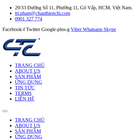
29/33 Đường Số 11, Phường 11, Gò Vấp, HCM, Việt Nam.
tri.pham@chauthienchi.com
0901 327 774
Facebook-f
Twitter
Google-plus-g
Viber
Whatsapp
Skype
TRANG CHỦ
ABOUT US
SẢN PHẨM
ỨNG DỤNG
TIN TỨC
TERMS
LIÊN HỆ
TRANG CHỦ
ABOUT US
SẢN PHẨM
ỨNG DỤNG