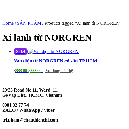
Home
/
SẢN PHẨM
/ Products tagged “Xi lanh từ NORGREN”
Xi lanh từ NORGREN
Sale!
Van điện từ NORGREN có sẵn TP.HCM
$
888.00
$
888.00
Vui lòng liên hệ
29/33 Road No.11, Ward. 11,
GoVap Dist., HCMC, Vietnam
0901 32 77 74
ZALO / WhatsApp / Viber
tri.pham@chauthienchi.com