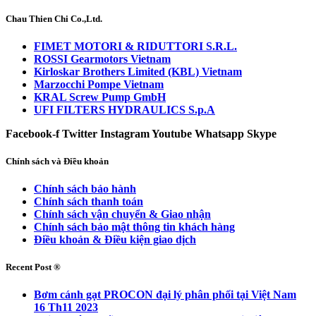
Chau Thien Chi Co.,Ltd.
FIMET MOTORI & RIDUTTORI S.R.L.
ROSSI Gearmotors Vietnam
Kirloskar Brothers Limited (KBL) Vietnam
Marzocchi Pompe Vietnam
KRAL Screw Pump GmbH
UFI FILTERS HYDRAULICS S.p.A
Facebook-f
Twitter
Instagram
Youtube
Whatsapp
Skype
Chính sách và Điều khoản
Chính sách bảo hành
Chính sách thanh toán
Chính sách vận chuyển & Giao nhận
Chính sách bảo mật thông tin khách hàng
Điều khoản & Điều kiện giao dịch
Recent Post ®
Bơm cánh gạt PROCON đại lý phân phối tại Việt Nam
16 Th11 2023