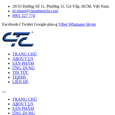
29/33 Đường Số 11, Phường 11, Gò Vấp, HCM, Việt Nam.
tri.pham@chauthienchi.com
0901 327 774
Facebook-f
Twitter
Google-plus-g
Viber
Whatsapp
Skype
TRANG CHỦ
ABOUT US
SẢN PHẨM
ỨNG DỤNG
TIN TỨC
TERMS
LIÊN HỆ
TRANG CHỦ
ABOUT US
SẢN PHẨM
ỨNG DỤNG