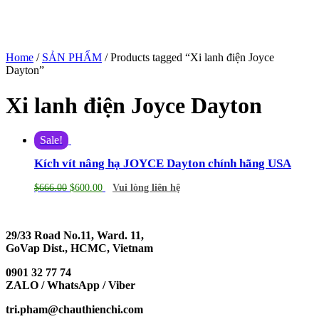
Home
/
SẢN PHẨM
/ Products tagged “Xi lanh điện Joyce
Dayton”
Xi lanh điện Joyce Dayton
Sale!
Kích vít nâng hạ JOYCE Dayton chính hãng USA
$
666.00
$
600.00
Vui lòng liên hệ
29/33 Road No.11, Ward. 11,
GoVap Dist., HCMC, Vietnam
0901 32 77 74
ZALO / WhatsApp / Viber
tri.pham@chauthienchi.com