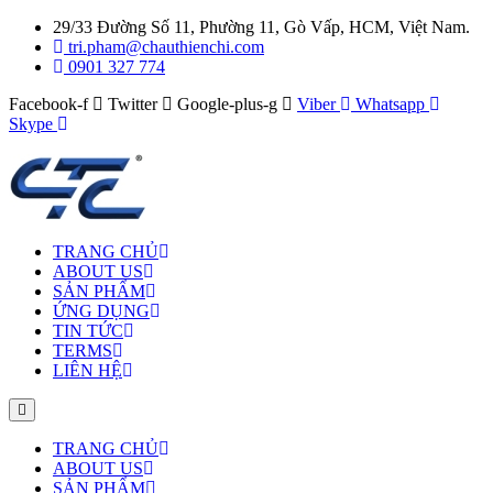
29/33 Đường Số 11, Phường 11, Gò Vấp, HCM, Việt Nam.
tri.pham@chauthienchi.com
0901 327 774
Facebook-f
Twitter
Google-plus-g
Viber
Whatsapp
Skype
TRANG CHỦ
ABOUT US
SẢN PHẨM
ỨNG DỤNG
TIN TỨC
TERMS
LIÊN HỆ
TRANG CHỦ
ABOUT US
SẢN PHẨM