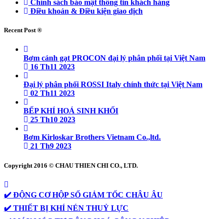
Chính sách bảo mật thông tin khách hàng
Điều khoản & Điều kiện giao dịch
Recent Post ®
Bơm cánh gạt PROCON đại lý phân phối tại Việt Nam
16 Th11 2023
Đại lý phân phối ROSSI Italy chính thức tại Việt Nam
02 Th11 2023
BẾP KHÍ HOÁ SINH KHỐI
25 Th10 2023
Bơm Kirloskar Brothers Vietnam Co.,ltd.
21 Th9 2023
Copyright 2016 © CHAU THIEN CHI CO., LTD.
✔️ ĐỘNG CƠ HỘP SỐ GIẢM TỐC CHÂU ÂU
✔️ THIẾT BỊ KHÍ NÉN THUỶ LỰC