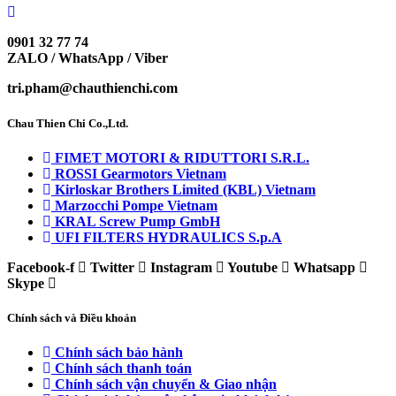
0901 32 77 74
ZALO / WhatsApp / Viber
tri.pham@chauthienchi.com
Chau Thien Chi Co.,Ltd.
FIMET MOTORI & RIDUTTORI S.R.L.
ROSSI Gearmotors Vietnam
Kirloskar Brothers Limited (KBL) Vietnam
Marzocchi Pompe Vietnam
KRAL Screw Pump GmbH
UFI FILTERS HYDRAULICS S.p.A
Facebook-f
Twitter
Instagram
Youtube
Whatsapp
Skype
Chính sách và Điều khoản
Chính sách bảo hành
Chính sách thanh toán
Chính sách vận chuyển & Giao nhận