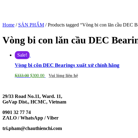
Home
/
SẢN PHẨM
/ Products tagged “Vòng bi con lăn cầu DEC B
Vòng bi con lăn cầu DEC Beari
Sale!
Vòng bi côn DEC Bearings xuất xứ chính hãng
$
333.00
$
300.00
Vui lòng liên hệ
29/33 Road No.11, Ward. 11,
GoVap Dist., HCMC, Vietnam
0901 32 77 74
ZALO / WhatsApp / Viber
tri.pham@chauthienchi.com