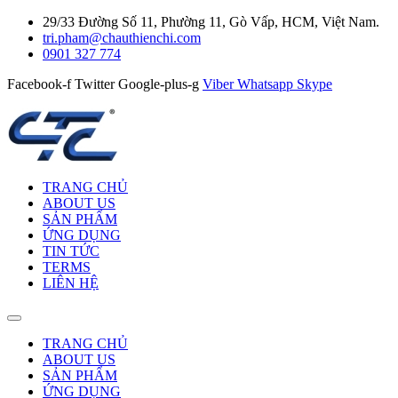
29/33 Đường Số 11, Phường 11, Gò Vấp, HCM, Việt Nam.
tri.pham@chauthienchi.com
0901 327 774
Facebook-f
Twitter
Google-plus-g
Viber
Whatsapp
Skype
TRANG CHỦ
ABOUT US
SẢN PHẨM
ỨNG DỤNG
TIN TỨC
TERMS
LIÊN HỆ
TRANG CHỦ
ABOUT US
SẢN PHẨM
ỨNG DỤNG