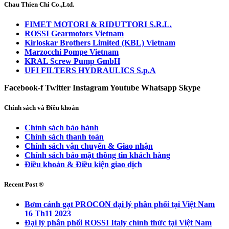
Chau Thien Chi Co.,Ltd.
FIMET MOTORI & RIDUTTORI S.R.L.
ROSSI Gearmotors Vietnam
Kirloskar Brothers Limited (KBL) Vietnam
Marzocchi Pompe Vietnam
KRAL Screw Pump GmbH
UFI FILTERS HYDRAULICS S.p.A
Facebook-f
Twitter
Instagram
Youtube
Whatsapp
Skype
Chính sách và Điều khoản
Chính sách bảo hành
Chính sách thanh toán
Chính sách vận chuyển & Giao nhận
Chính sách bảo mật thông tin khách hàng
Điều khoản & Điều kiện giao dịch
Recent Post ®
Bơm cánh gạt PROCON đại lý phân phối tại Việt Nam
16 Th11 2023
Đại lý phân phối ROSSI Italy chính thức tại Việt Nam