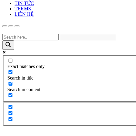
TIN TỨC
TERMS
LIÊN HỆ
Exact matches only
Search in title
Search in content