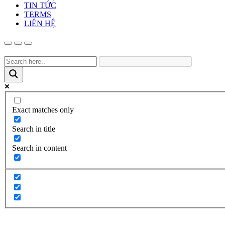
TIN TỨC
TERMS
LIÊN HỆ
Exact matches only
Search in title
Search in content