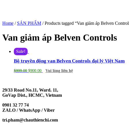
Home
/
SẢN PHẨM
/ Products tagged “Van giảm áp Belven Control
Van giảm áp Belven Controls
Sale!
Bộ truyền động van Belven Controls đại lý Việt Nam
$
999.00
$
900.00
Vui lòng liên hệ
29/33 Road No.11, Ward. 11,
GoVap Dist., HCMC, Vietnam
0901 32 77 74
ZALO / WhatsApp / Viber
tri.pham@chauthienchi.com