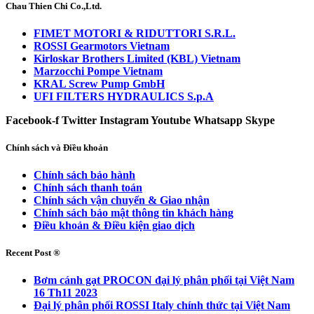
Chau Thien Chi Co.,Ltd.
FIMET MOTORI & RIDUTTORI S.R.L.
ROSSI Gearmotors Vietnam
Kirloskar Brothers Limited (KBL) Vietnam
Marzocchi Pompe Vietnam
KRAL Screw Pump GmbH
UFI FILTERS HYDRAULICS S.p.A
Facebook-f
Twitter
Instagram
Youtube
Whatsapp
Skype
Chính sách và Điều khoản
Chính sách bảo hành
Chính sách thanh toán
Chính sách vận chuyển & Giao nhận
Chính sách bảo mật thông tin khách hàng
Điều khoản & Điều kiện giao dịch
Recent Post ®
Bơm cánh gạt PROCON đại lý phân phối tại Việt Nam
16 Th11 2023
Đại lý phân phối ROSSI Italy chính thức tại Việt Nam