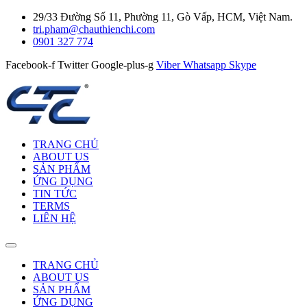
29/33 Đường Số 11, Phường 11, Gò Vấp, HCM, Việt Nam.
tri.pham@chauthienchi.com
0901 327 774
Facebook-f
Twitter
Google-plus-g
Viber
Whatsapp
Skype
TRANG CHỦ
ABOUT US
SẢN PHẨM
ỨNG DỤNG
TIN TỨC
TERMS
LIÊN HỆ
TRANG CHỦ
ABOUT US
SẢN PHẨM
ỨNG DỤNG