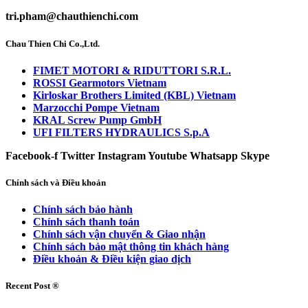
tri.pham@chauthienchi.com
Chau Thien Chi Co.,Ltd.
FIMET MOTORI & RIDUTTORI S.R.L.
ROSSI Gearmotors Vietnam
Kirloskar Brothers Limited (KBL) Vietnam
Marzocchi Pompe Vietnam
KRAL Screw Pump GmbH
UFI FILTERS HYDRAULICS S.p.A
Facebook-f
Twitter
Instagram
Youtube
Whatsapp
Skype
Chính sách và Điều khoản
Chính sách bảo hành
Chính sách thanh toán
Chính sách vận chuyển & Giao nhận
Chính sách bảo mật thông tin khách hàng
Điều khoản & Điều kiện giao dịch
Recent Post ®