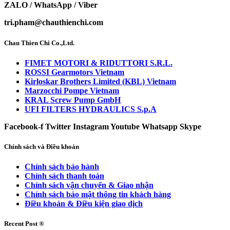
ZALO / WhatsApp / Viber
tri.pham@chauthienchi.com
Chau Thien Chi Co.,Ltd.
FIMET MOTORI & RIDUTTORI S.R.L.
ROSSI Gearmotors Vietnam
Kirloskar Brothers Limited (KBL) Vietnam
Marzocchi Pompe Vietnam
KRAL Screw Pump GmbH
UFI FILTERS HYDRAULICS S.p.A
Facebook-f
Twitter
Instagram
Youtube
Whatsapp
Skype
Chính sách và Điều khoản
Chính sách bảo hành
Chính sách thanh toán
Chính sách vận chuyển & Giao nhận
Chính sách bảo mật thông tin khách hàng
Điều khoản & Điều kiện giao dịch
Recent Post ®