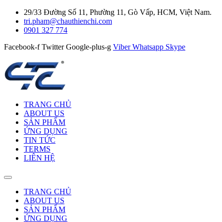
29/33 Đường Số 11, Phường 11, Gò Vấp, HCM, Việt Nam.
tri.pham@chauthienchi.com
0901 327 774
Facebook-f
Twitter
Google-plus-g
Viber
Whatsapp
Skype
TRANG CHỦ
ABOUT US
SẢN PHẨM
ỨNG DỤNG
TIN TỨC
TERMS
LIÊN HỆ
TRANG CHỦ
ABOUT US
SẢN PHẨM
ỨNG DỤNG