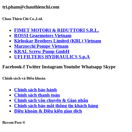
tri.pham@chauthienchi.com
Chau Thien Chi Co.,Ltd.
FIMET MOTORI & RIDUTTORI S.R.L.
ROSSI Gearmotors Vietnam
Kirloskar Brothers Limited (KBL) Vietnam
Marzocchi Pompe Vietnam
KRAL Screw Pump GmbH
UFI FILTERS HYDRAULICS S.p.A
Facebook-f
Twitter
Instagram
Youtube
Whatsapp
Skype
Chính sách và Điều khoản
Chính sách bảo hành
Chính sách thanh toán
Chính sách vận chuyển & Giao nhận
Chính sách bảo mật thông tin khách hàng
Điều khoản & Điều kiện giao dịch
Recent Post ®