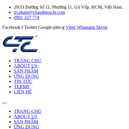
29/33 Đường Số 11, Phường 11, Gò Vấp, HCM, Việt Nam.
tri.pham@chauthienchi.com
0901 327 774
Facebook-f
Twitter
Google-plus-g
Viber
Whatsapp
Skype
TRANG CHỦ
ABOUT US
SẢN PHẨM
ỨNG DỤNG
TIN TỨC
TERMS
LIÊN HỆ
TRANG CHỦ
ABOUT US
SẢN PHẨM
ỨNG DỤNG