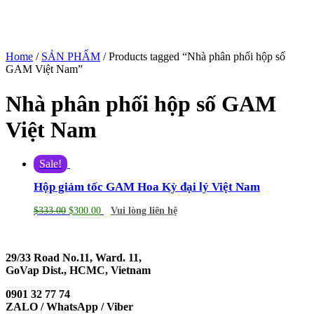
Home
/
SẢN PHẨM
/ Products tagged “Nhà phân phối hộp số
GAM Việt Nam”
Nhà phân phối hộp số GAM
Việt Nam
Sale!
Hộp giảm tốc GAM Hoa Kỳ đại lý Việt Nam
$
333.00
$
300.00
Vui lòng liên hệ
29/33 Road No.11, Ward. 11,
GoVap Dist., HCMC, Vietnam
0901 32 77 74
ZALO / WhatsApp / Viber