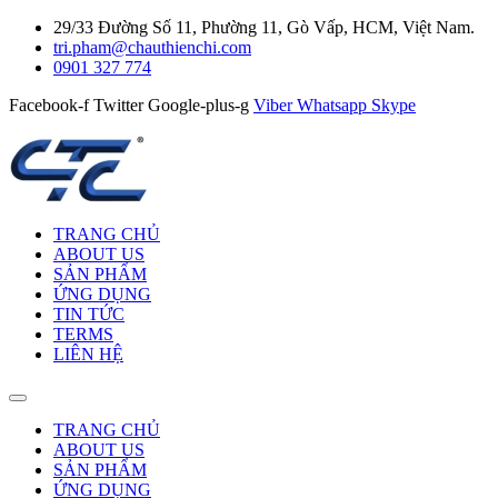
29/33 Đường Số 11, Phường 11, Gò Vấp, HCM, Việt Nam.
tri.pham@chauthienchi.com
0901 327 774
Facebook-f
Twitter
Google-plus-g
Viber
Whatsapp
Skype
TRANG CHỦ
ABOUT US
SẢN PHẨM
ỨNG DỤNG
TIN TỨC
TERMS
LIÊN HỆ
TRANG CHỦ
ABOUT US
SẢN PHẨM
ỨNG DỤNG