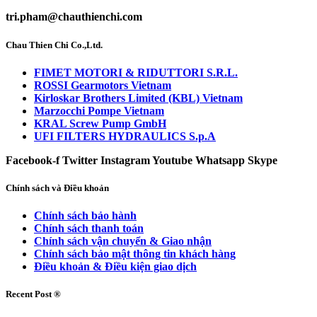
tri.pham@chauthienchi.com
Chau Thien Chi Co.,Ltd.
FIMET MOTORI & RIDUTTORI S.R.L.
ROSSI Gearmotors Vietnam
Kirloskar Brothers Limited (KBL) Vietnam
Marzocchi Pompe Vietnam
KRAL Screw Pump GmbH
UFI FILTERS HYDRAULICS S.p.A
Facebook-f
Twitter
Instagram
Youtube
Whatsapp
Skype
Chính sách và Điều khoản
Chính sách bảo hành
Chính sách thanh toán
Chính sách vận chuyển & Giao nhận
Chính sách bảo mật thông tin khách hàng
Điều khoản & Điều kiện giao dịch
Recent Post ®