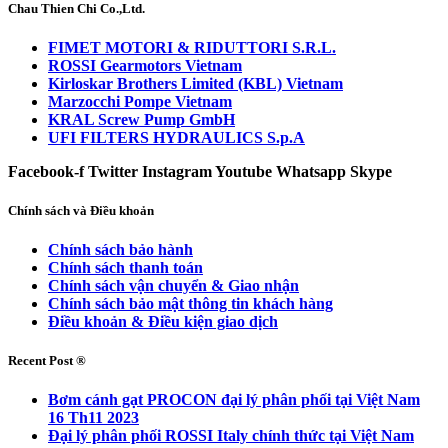
Chau Thien Chi Co.,Ltd.
FIMET MOTORI & RIDUTTORI S.R.L.
ROSSI Gearmotors Vietnam
Kirloskar Brothers Limited (KBL) Vietnam
Marzocchi Pompe Vietnam
KRAL Screw Pump GmbH
UFI FILTERS HYDRAULICS S.p.A
Facebook-f
Twitter
Instagram
Youtube
Whatsapp
Skype
Chính sách và Điều khoản
Chính sách bảo hành
Chính sách thanh toán
Chính sách vận chuyển & Giao nhận
Chính sách bảo mật thông tin khách hàng
Điều khoản & Điều kiện giao dịch
Recent Post ®
Bơm cánh gạt PROCON đại lý phân phối tại Việt Nam
16 Th11 2023
Đại lý phân phối ROSSI Italy chính thức tại Việt Nam