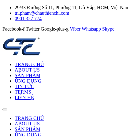
29/33 Đường Số 11, Phường 11, Gò Vấp, HCM, Việt Nam.
tri.pham@chauthienchi.com
0901 327 774
Facebook-f
Twitter
Google-plus-g
Viber
Whatsapp
Skype
TRANG CHỦ
ABOUT US
SẢN PHẨM
ỨNG DỤNG
TIN TỨC
TERMS
LIÊN HỆ
TRANG CHỦ
ABOUT US
SẢN PHẨM
ỨNG DỤNG