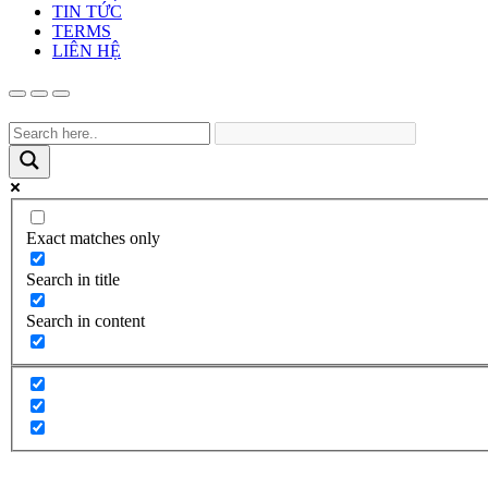
TIN TỨC
TERMS
LIÊN HỆ
Exact matches only
Search in title
Search in content