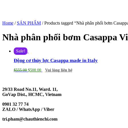
Home
/
SẢN PHẨM
/ Products tagged “Nhà phân phối bơm Casapp
Nhà phân phối bơm Casappa V
Sale!
Động cơ thủy lực Casappa made in Italy
$
555.00
$
500.00
Vui lòng liên hệ
29/33 Road No.11, Ward. 11,
GoVap Dist., HCMC, Vietnam
0901 32 77 74
ZALO / WhatsApp / Viber
tri.pham@chauthienchi.com