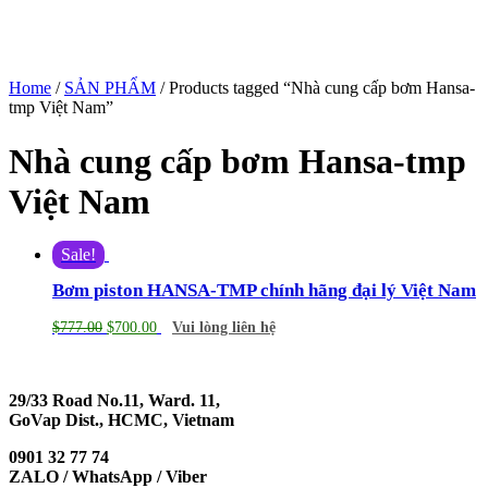
Home
/
SẢN PHẨM
/ Products tagged “Nhà cung cấp bơm Hansa-
tmp Việt Nam”
Nhà cung cấp bơm Hansa-tmp
Việt Nam
Sale!
Bơm piston HANSA-TMP chính hãng đại lý Việt Nam
$
777.00
$
700.00
Vui lòng liên hệ
29/33 Road No.11, Ward. 11,
GoVap Dist., HCMC, Vietnam
0901 32 77 74
ZALO / WhatsApp / Viber