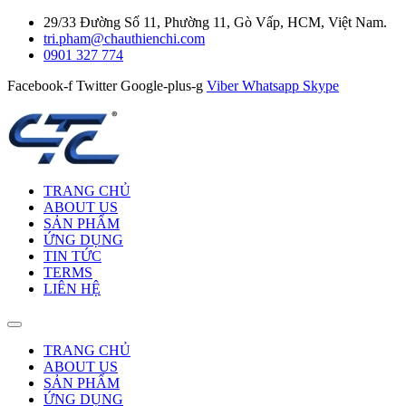
29/33 Đường Số 11, Phường 11, Gò Vấp, HCM, Việt Nam.
tri.pham@chauthienchi.com
0901 327 774
Facebook-f
Twitter
Google-plus-g
Viber
Whatsapp
Skype
TRANG CHỦ
ABOUT US
SẢN PHẨM
ỨNG DỤNG
TIN TỨC
TERMS
LIÊN HỆ
TRANG CHỦ
ABOUT US
SẢN PHẨM
ỨNG DỤNG