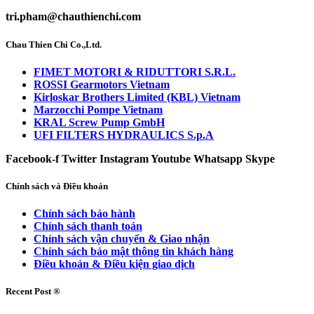
tri.pham@chauthienchi.com
Chau Thien Chi Co.,Ltd.
FIMET MOTORI & RIDUTTORI S.R.L.
ROSSI Gearmotors Vietnam
Kirloskar Brothers Limited (KBL) Vietnam
Marzocchi Pompe Vietnam
KRAL Screw Pump GmbH
UFI FILTERS HYDRAULICS S.p.A
Facebook-f
Twitter
Instagram
Youtube
Whatsapp
Skype
Chính sách và Điều khoản
Chính sách bảo hành
Chính sách thanh toán
Chính sách vận chuyển & Giao nhận
Chính sách bảo mật thông tin khách hàng
Điều khoản & Điều kiện giao dịch
Recent Post ®