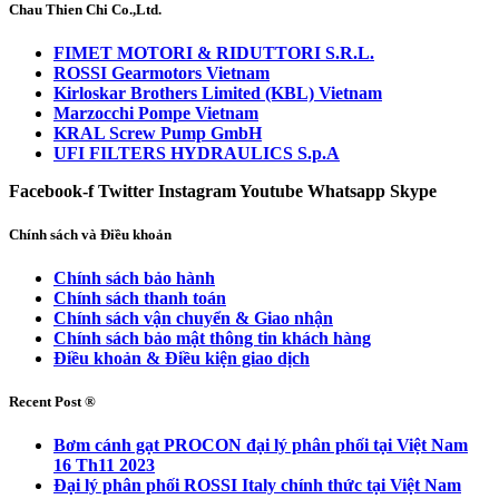
Chau Thien Chi Co.,Ltd.
FIMET MOTORI & RIDUTTORI S.R.L.
ROSSI Gearmotors Vietnam
Kirloskar Brothers Limited (KBL) Vietnam
Marzocchi Pompe Vietnam
KRAL Screw Pump GmbH
UFI FILTERS HYDRAULICS S.p.A
Facebook-f
Twitter
Instagram
Youtube
Whatsapp
Skype
Chính sách và Điều khoản
Chính sách bảo hành
Chính sách thanh toán
Chính sách vận chuyển & Giao nhận
Chính sách bảo mật thông tin khách hàng
Điều khoản & Điều kiện giao dịch
Recent Post ®
Bơm cánh gạt PROCON đại lý phân phối tại Việt Nam
16 Th11 2023
Đại lý phân phối ROSSI Italy chính thức tại Việt Nam