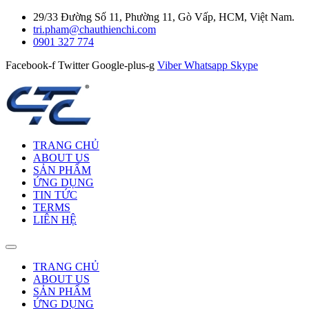
29/33 Đường Số 11, Phường 11, Gò Vấp, HCM, Việt Nam.
tri.pham@chauthienchi.com
0901 327 774
Facebook-f
Twitter
Google-plus-g
Viber
Whatsapp
Skype
TRANG CHỦ
ABOUT US
SẢN PHẨM
ỨNG DỤNG
TIN TỨC
TERMS
LIÊN HỆ
TRANG CHỦ
ABOUT US
SẢN PHẨM
ỨNG DỤNG