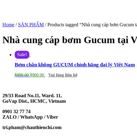
Home
/
SẢN PHẨM
/ Products tagged “Nhà cung cáp bơm Gucum t
Nhà cung cáp bơm Gucum tại V
Sale!
Bơm chân không GUCUM chính hãng đại lý Việt Nam
$
999.00
$
900.00
Vui lòng liên hệ
29/33 Road No.11, Ward. 11,
GoVap Dist., HCMC, Vietnam
0901 32 77 74
ZALO / WhatsApp / Viber
tri.pham@chauthienchi.com