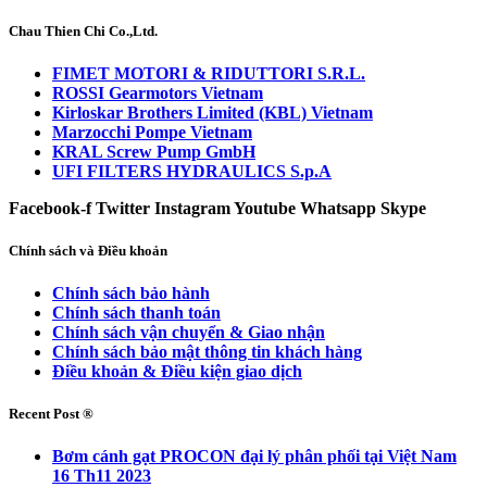
Chau Thien Chi Co.,Ltd.
FIMET MOTORI & RIDUTTORI S.R.L.
ROSSI Gearmotors Vietnam
Kirloskar Brothers Limited (KBL) Vietnam
Marzocchi Pompe Vietnam
KRAL Screw Pump GmbH
UFI FILTERS HYDRAULICS S.p.A
Facebook-f
Twitter
Instagram
Youtube
Whatsapp
Skype
Chính sách và Điều khoản
Chính sách bảo hành
Chính sách thanh toán
Chính sách vận chuyển & Giao nhận
Chính sách bảo mật thông tin khách hàng
Điều khoản & Điều kiện giao dịch
Recent Post ®
Bơm cánh gạt PROCON đại lý phân phối tại Việt Nam
16 Th11 2023