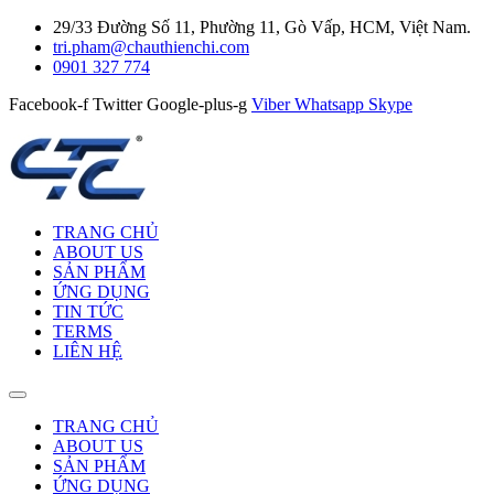
29/33 Đường Số 11, Phường 11, Gò Vấp, HCM, Việt Nam.
tri.pham@chauthienchi.com
0901 327 774
Facebook-f
Twitter
Google-plus-g
Viber
Whatsapp
Skype
TRANG CHỦ
ABOUT US
SẢN PHẨM
ỨNG DỤNG
TIN TỨC
TERMS
LIÊN HỆ
TRANG CHỦ
ABOUT US
SẢN PHẨM
ỨNG DỤNG