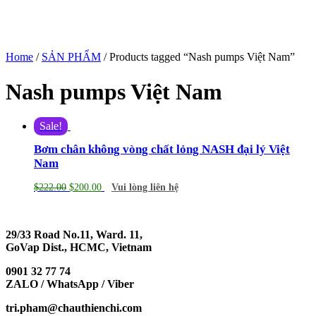
Home
/
SẢN PHẨM
/ Products tagged “Nash pumps Việt Nam”
Nash pumps Việt Nam
Sale!
Bơm chân không vòng chất lỏng NASH đại lý Việt
Nam
$
222.00
$
200.00
Vui lòng liên hệ
29/33 Road No.11, Ward. 11,
GoVap Dist., HCMC, Vietnam
0901 32 77 74
ZALO / WhatsApp / Viber
tri.pham@chauthienchi.com