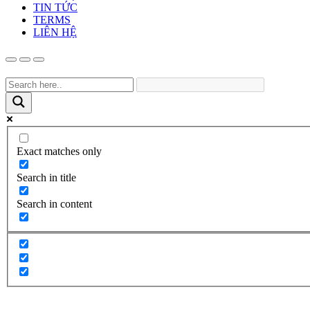
TIN TỨC
TERMS
LIÊN HỆ
Exact matches only
Search in title
Search in content