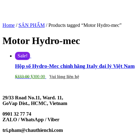
Home
/
SẢN PHẨM
/ Products tagged “Motor Hydro-mec”
Motor Hydro-mec
Sale!
Hộp số Hydro-Mec chính hãng Italy đại lý Việt Nam
$
333.00
$
300.00
Vui lòng liên hệ
29/33 Road No.11, Ward. 11,
GoVap Dist., HCMC, Vietnam
0901 32 77 74
ZALO / WhatsApp / Viber
tri.pham@chauthienchi.com