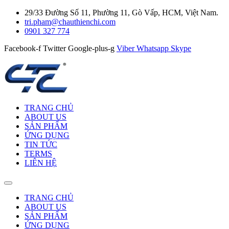
29/33 Đường Số 11, Phường 11, Gò Vấp, HCM, Việt Nam.
tri.pham@chauthienchi.com
0901 327 774
Facebook-f
Twitter
Google-plus-g
Viber
Whatsapp
Skype
TRANG CHỦ
ABOUT US
SẢN PHẨM
ỨNG DỤNG
TIN TỨC
TERMS
LIÊN HỆ
TRANG CHỦ
ABOUT US
SẢN PHẨM
ỨNG DỤNG