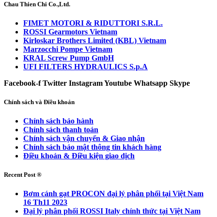
Chau Thien Chi Co.,Ltd.
FIMET MOTORI & RIDUTTORI S.R.L.
ROSSI Gearmotors Vietnam
Kirloskar Brothers Limited (KBL) Vietnam
Marzocchi Pompe Vietnam
KRAL Screw Pump GmbH
UFI FILTERS HYDRAULICS S.p.A
Facebook-f
Twitter
Instagram
Youtube
Whatsapp
Skype
Chính sách và Điều khoản
Chính sách bảo hành
Chính sách thanh toán
Chính sách vận chuyển & Giao nhận
Chính sách bảo mật thông tin khách hàng
Điều khoản & Điều kiện giao dịch
Recent Post ®
Bơm cánh gạt PROCON đại lý phân phối tại Việt Nam
16 Th11 2023
Đại lý phân phối ROSSI Italy chính thức tại Việt Nam