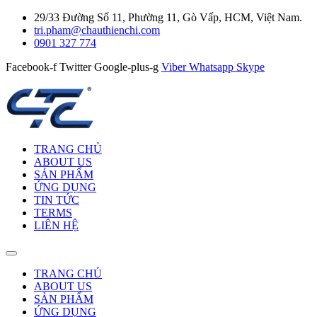
29/33 Đường Số 11, Phường 11, Gò Vấp, HCM, Việt Nam.
tri.pham@chauthienchi.com
0901 327 774
Facebook-f
Twitter
Google-plus-g
Viber
Whatsapp
Skype
TRANG CHỦ
ABOUT US
SẢN PHẨM
ỨNG DỤNG
TIN TỨC
TERMS
LIÊN HỆ
TRANG CHỦ
ABOUT US
SẢN PHẨM
ỨNG DỤNG