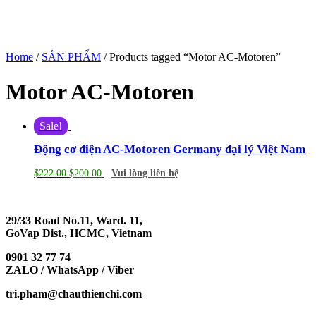
Home
/
SẢN PHẨM
/ Products tagged “Motor AC-Motoren”
Motor AC-Motoren
Sale!
Động cơ điện AC-Motoren Germany đại lý Việt Nam
$
222.00
$
200.00
Vui lòng liên hệ
29/33 Road No.11, Ward. 11,
GoVap Dist., HCMC, Vietnam
0901 32 77 74
ZALO / WhatsApp / Viber
tri.pham@chauthienchi.com