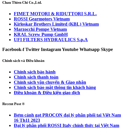
Chau Thien Chi Co.,Ltd.
FIMET MOTORI & RIDUTTORI S.R.L.
ROSSI Gearmotors Vietnam
Kirloskar Brothers Limited (KBL) Vietnam
Marzocchi Pompe Vietnam
KRAL Screw Pump GmbH
UFI FILTERS HYDRAULICS S.p.A
Facebook-f
Twitter
Instagram
Youtube
Whatsapp
Skype
Chính sách và Điều khoản
Chính sách bảo hành
Chính sách thanh toán
Chính sách vận chuyển & Giao nhận
Chính sách bảo mật thông tin khách hàng
Điều khoản & Điều kiện giao dịch
Recent Post ®
Bơm cánh gạt PROCON đại lý phân phối tại Việt Nam
16 Th11 2023
Đại lý phân phối ROSSI Italy chính thức tại Việt Nam