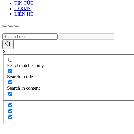
TIN TỨC
TERMS
LIÊN HỆ
Exact matches only
Search in title
Search in content