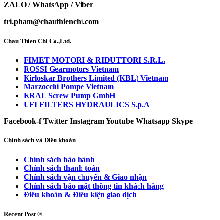
ZALO / WhatsApp / Viber
tri.pham@chauthienchi.com
Chau Thien Chi Co.,Ltd.
FIMET MOTORI & RIDUTTORI S.R.L.
ROSSI Gearmotors Vietnam
Kirloskar Brothers Limited (KBL) Vietnam
Marzocchi Pompe Vietnam
KRAL Screw Pump GmbH
UFI FILTERS HYDRAULICS S.p.A
Facebook-f
Twitter
Instagram
Youtube
Whatsapp
Skype
Chính sách và Điều khoản
Chính sách bảo hành
Chính sách thanh toán
Chính sách vận chuyển & Giao nhận
Chính sách bảo mật thông tin khách hàng
Điều khoản & Điều kiện giao dịch
Recent Post ®