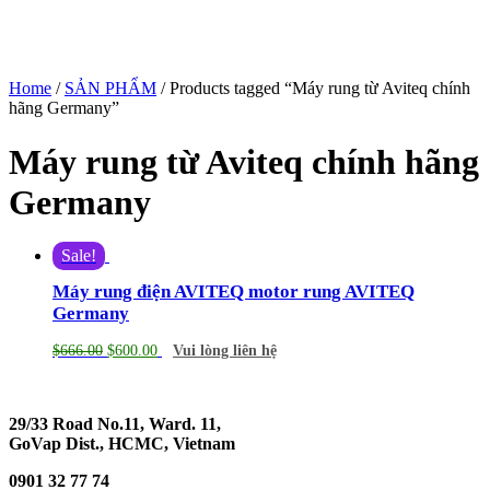
Home
/
SẢN PHẨM
/ Products tagged “Máy rung từ Aviteq chính
hãng Germany”
Máy rung từ Aviteq chính hãng
Germany
Sale!
Máy rung điện AVITEQ motor rung AVITEQ
Germany
$
666.00
$
600.00
Vui lòng liên hệ
29/33 Road No.11, Ward. 11,
GoVap Dist., HCMC, Vietnam
0901 32 77 74