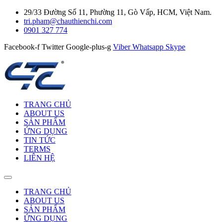
29/33 Đường Số 11, Phường 11, Gò Vấp, HCM, Việt Nam.
tri.pham@chauthienchi.com
0901 327 774
Facebook-f
Twitter
Google-plus-g
Viber
Whatsapp
Skype
TRANG CHỦ
ABOUT US
SẢN PHẨM
ỨNG DỤNG
TIN TỨC
TERMS
LIÊN HỆ
TRANG CHỦ
ABOUT US
SẢN PHẨM
ỨNG DỤNG