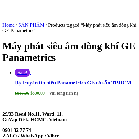
Home
/
SẢN PHẨM
/ Products tagged “Máy phát siêu âm dòng khí
GE Panametrics”
Máy phát siêu âm dòng khí GE
Panametrics
Sale!
Bộ truyền tín hiệu Panametrics GE có sẵn TP.HCM
$
888.00
$
800.00
Vui lòng liên hệ
29/33 Road No.11, Ward. 11,
GoVap Dist., HCMC, Vietnam
0901 32 77 74
ZALO / WhatsApp / Viber