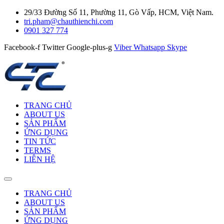
29/33 Đường Số 11, Phường 11, Gò Vấp, HCM, Việt Nam.
tri.pham@chauthienchi.com
0901 327 774
Facebook-f
Twitter
Google-plus-g
Viber
Whatsapp
Skype
TRANG CHỦ
ABOUT US
SẢN PHẨM
ỨNG DỤNG
TIN TỨC
TERMS
LIÊN HỆ
TRANG CHỦ
ABOUT US
SẢN PHẨM
ỨNG DỤNG