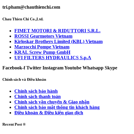
tri.pham@chauthienchi.com
Chau Thien Chi Co.,Ltd.
FIMET MOTORI & RIDUTTORI S.R.L.
ROSSI Gearmotors Vietnam
Kirloskar Brothers Limited (KBL) Vietnam
Marzocchi Pompe Vietnam
KRAL Screw Pump GmbH
UFI FILTERS HYDRAULICS S.p.A
Facebook-f
Twitter
Instagram
Youtube
Whatsapp
Skype
Chính sách và Điều khoản
Chính sách bảo hành
Chính sách thanh toán
Chính sách vận chuyển & Giao nhận
Chính sách bảo mật thông tin khách hàng
Điều khoản & Điều kiện giao dịch
Recent Post ®