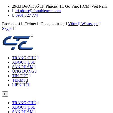
29/33 Đường Số 11, Phường 11, Gò Vấp, HCM, Việt Nam.
tri.pham@chauthienchi.com
0901 327 774
Facebook-f
Twitter
Google-plus-g
Viber
Whatsapp
Skype
TRANG CHỦ
ABOUT US
SẢN PHẨM
ỨNG DỤNG
TIN TỨC
TERMS
LIÊN HỆ
TRANG CHỦ
ABOUT US
SẢN PHẨM