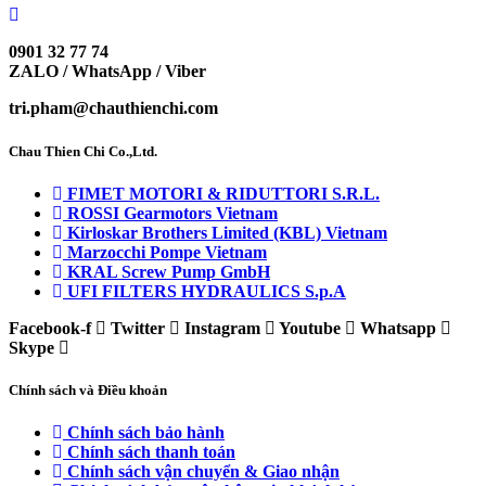
0901 32 77 74
ZALO / WhatsApp / Viber
tri.pham@chauthienchi.com
Chau Thien Chi Co.,Ltd.
FIMET MOTORI & RIDUTTORI S.R.L.
ROSSI Gearmotors Vietnam
Kirloskar Brothers Limited (KBL) Vietnam
Marzocchi Pompe Vietnam
KRAL Screw Pump GmbH
UFI FILTERS HYDRAULICS S.p.A
Facebook-f
Twitter
Instagram
Youtube
Whatsapp
Skype
Chính sách và Điều khoản
Chính sách bảo hành
Chính sách thanh toán
Chính sách vận chuyển & Giao nhận