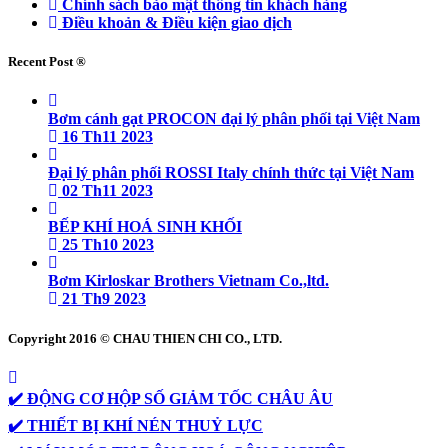
Chính sách bảo mật thông tin khách hàng
Điều khoản & Điều kiện giao dịch
Recent Post ®
Bơm cánh gạt PROCON đại lý phân phối tại Việt Nam
16 Th11 2023
Đại lý phân phối ROSSI Italy chính thức tại Việt Nam
02 Th11 2023
BẾP KHÍ HOÁ SINH KHỐI
25 Th10 2023
Bơm Kirloskar Brothers Vietnam Co.,ltd.
21 Th9 2023
Copyright 2016 © CHAU THIEN CHI CO., LTD.
✔️ ĐỘNG CƠ HỘP SỐ GIẢM TỐC CHÂU ÂU
✔️ THIẾT BỊ KHÍ NÉN THUỶ LỰC