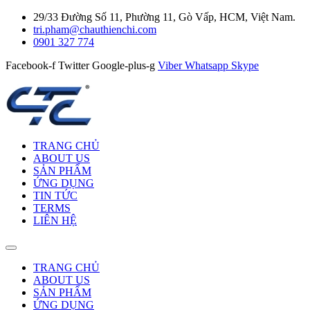
29/33 Đường Số 11, Phường 11, Gò Vấp, HCM, Việt Nam.
tri.pham@chauthienchi.com
0901 327 774
Facebook-f
Twitter
Google-plus-g
Viber
Whatsapp
Skype
TRANG CHỦ
ABOUT US
SẢN PHẨM
ỨNG DỤNG
TIN TỨC
TERMS
LIÊN HỆ
TRANG CHỦ
ABOUT US
SẢN PHẨM
ỨNG DỤNG