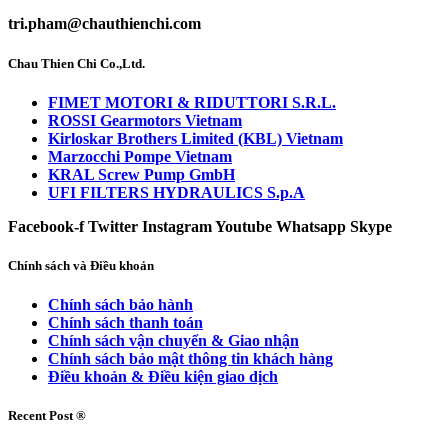
tri.pham@chauthienchi.com
Chau Thien Chi Co.,Ltd.
FIMET MOTORI & RIDUTTORI S.R.L.
ROSSI Gearmotors Vietnam
Kirloskar Brothers Limited (KBL) Vietnam
Marzocchi Pompe Vietnam
KRAL Screw Pump GmbH
UFI FILTERS HYDRAULICS S.p.A
Facebook-f
Twitter
Instagram
Youtube
Whatsapp
Skype
Chính sách và Điều khoản
Chính sách bảo hành
Chính sách thanh toán
Chính sách vận chuyển & Giao nhận
Chính sách bảo mật thông tin khách hàng
Điều khoản & Điều kiện giao dịch
Recent Post ®