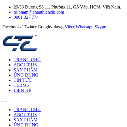
29/33 Đường Số 11, Phường 11, Gò Vấp, HCM, Việt Nam.
tri.pham@chauthienchi.com
0901 327 774
Facebook-f
Twitter
Google-plus-g
Viber
Whatsapp
Skype
TRANG CHỦ
ABOUT US
SẢN PHẨM
ỨNG DỤNG
TIN TỨC
TERMS
LIÊN HỆ
TRANG CHỦ
ABOUT US
SẢN PHẨM
ỨNG DỤNG