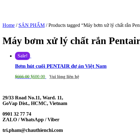
Home
/
SẢN PHẨM
/ Products tagged “Máy bơm xử lý chất rắn Pent
Máy bơm xử lý chất rắn Pentair
Sale!
Bơm hút cuối PENTAIR dự án Việt Nam
$
666.00
$
600.00
Vui lòng liên hệ
29/33 Road No.11, Ward. 11,
GoVap Dist., HCMC, Vietnam
0901 32 77 74
ZALO / WhatsApp / Viber
tri.pham@chauthienchi.com