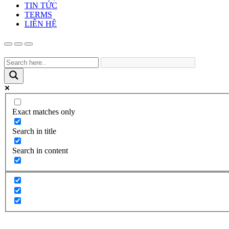
TIN TỨC
TERMS
LIÊN HỆ
Exact matches only
Search in title
Search in content