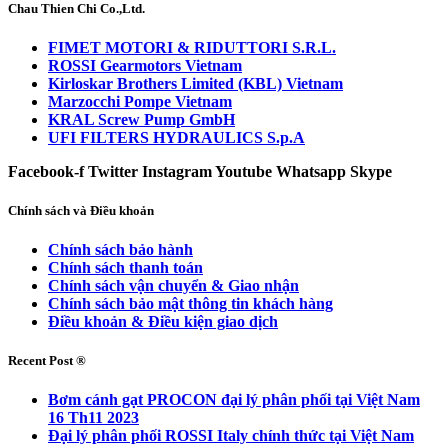
Chau Thien Chi Co.,Ltd.
FIMET MOTORI & RIDUTTORI S.R.L.
ROSSI Gearmotors Vietnam
Kirloskar Brothers Limited (KBL) Vietnam
Marzocchi Pompe Vietnam
KRAL Screw Pump GmbH
UFI FILTERS HYDRAULICS S.p.A
Facebook-f
Twitter
Instagram
Youtube
Whatsapp
Skype
Chính sách và Điều khoản
Chính sách bảo hành
Chính sách thanh toán
Chính sách vận chuyển & Giao nhận
Chính sách bảo mật thông tin khách hàng
Điều khoản & Điều kiện giao dịch
Recent Post ®
Bơm cánh gạt PROCON đại lý phân phối tại Việt Nam
16 Th11 2023
Đại lý phân phối ROSSI Italy chính thức tại Việt Nam