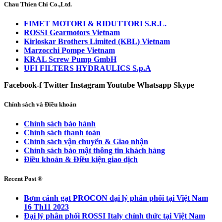
Chau Thien Chi Co.,Ltd.
FIMET MOTORI & RIDUTTORI S.R.L.
ROSSI Gearmotors Vietnam
Kirloskar Brothers Limited (KBL) Vietnam
Marzocchi Pompe Vietnam
KRAL Screw Pump GmbH
UFI FILTERS HYDRAULICS S.p.A
Facebook-f
Twitter
Instagram
Youtube
Whatsapp
Skype
Chính sách và Điều khoản
Chính sách bảo hành
Chính sách thanh toán
Chính sách vận chuyển & Giao nhận
Chính sách bảo mật thông tin khách hàng
Điều khoản & Điều kiện giao dịch
Recent Post ®
Bơm cánh gạt PROCON đại lý phân phối tại Việt Nam
16 Th11 2023
Đại lý phân phối ROSSI Italy chính thức tại Việt Nam