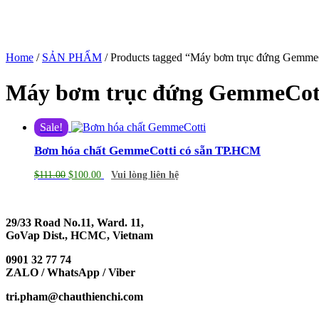
Home
/
SẢN PHẨM
/ Products tagged “Máy bơm trục đứng Gemme
Máy bơm trục đứng GemmeCot
Sale!
Bơm hóa chất GemmeCotti có sẵn TP.HCM
$
111.00
$
100.00
Vui lòng liên hệ
29/33 Road No.11, Ward. 11,
GoVap Dist., HCMC, Vietnam
0901 32 77 74
ZALO / WhatsApp / Viber
tri.pham@chauthienchi.com