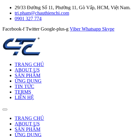
29/33 Đường Số 11, Phường 11, Gò Vấp, HCM, Việt Nam.
tri.pham@chauthienchi.com
0901 327 774
Facebook-f
Twitter
Google-plus-g
Viber
Whatsapp
Skype
TRANG CHỦ
ABOUT US
SẢN PHẨM
ỨNG DỤNG
TIN TỨC
TERMS
LIÊN HỆ
TRANG CHỦ
ABOUT US
SẢN PHẨM
ỨNG DỤNG