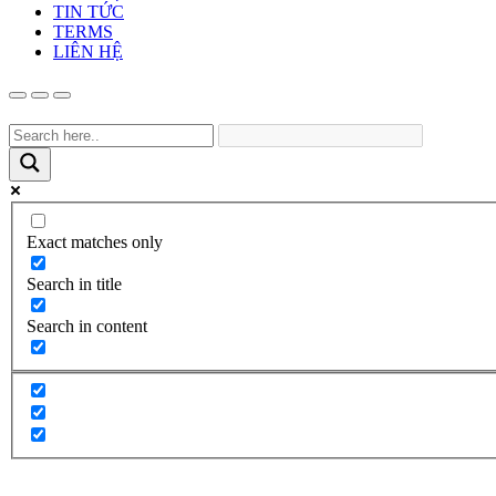
TIN TỨC
TERMS
LIÊN HỆ
Exact matches only
Search in title
Search in content