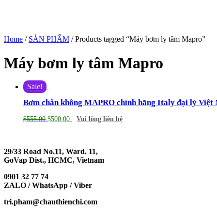
Home
/
SẢN PHẨM
/ Products tagged “Máy bơm ly tâm Mapro”
Máy bơm ly tâm Mapro
Sale!
Bơm chân không MAPRO chính hãng Italy đại lý Việt
$
555.00
$
500.00
Vui lòng liên hệ
29/33 Road No.11, Ward. 11,
GoVap Dist., HCMC, Vietnam
0901 32 77 74
ZALO / WhatsApp / Viber
tri.pham@chauthienchi.com