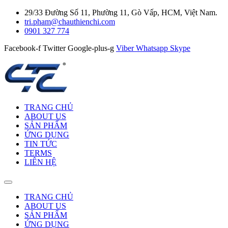
29/33 Đường Số 11, Phường 11, Gò Vấp, HCM, Việt Nam.
tri.pham@chauthienchi.com
0901 327 774
Facebook-f
Twitter
Google-plus-g
Viber
Whatsapp
Skype
TRANG CHỦ
ABOUT US
SẢN PHẨM
ỨNG DỤNG
TIN TỨC
TERMS
LIÊN HỆ
TRANG CHỦ
ABOUT US
SẢN PHẨM
ỨNG DỤNG