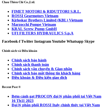
Chau Thien Chi Co.,Ltd.
FIMET MOTORI & RIDUTTORI S.R.L.
ROSSI Gearmotors Vietnam
Kirloskar Brothers Limited (KBL) Vietnam
Marzocchi Pompe Vietnam
KRAL Screw Pump GmbH
UFI FILTERS HYDRAULICS S.p.A
Facebook-f
Twitter
Instagram
Youtube
Whatsapp
Skype
Chính sách và Điều khoản
Chính sách bảo hành
Chính sách thanh toán
Chính sách vận chuyển & Giao nhận
Chính sách bảo mật thông tin khách hàng
Điều khoản & Điều kiện giao dịch
Recent Post ®
Bơm cánh gạt PROCON đại lý phân phối tại Việt Nam
16 Th11 2023
Đại lý phân phối ROSSI Italy chính thức tại Việt Nam