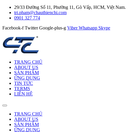
29/33 Đường Số 11, Phường 11, Gò Vấp, HCM, Việt Nam.
tri.pham@chauthienchi.com
0901 327 774
Facebook-f
Twitter
Google-plus-g
Viber
Whatsapp
Skype
TRANG CHỦ
ABOUT US
SẢN PHẨM
ỨNG DỤNG
TIN TỨC
TERMS
LIÊN HỆ
TRANG CHỦ
ABOUT US
SẢN PHẨM
ỨNG DỤNG