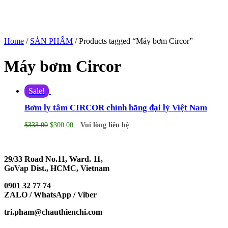
Home
/
SẢN PHẨM
/ Products tagged “Máy bơm Circor”
Máy bơm Circor
Sale!
Bơm ly tâm CIRCOR chính hãng đại lý Việt Nam
$
333.00
$
300.00
Vui lòng liên hệ
29/33 Road No.11, Ward. 11,
GoVap Dist., HCMC, Vietnam
0901 32 77 74
ZALO / WhatsApp / Viber
tri.pham@chauthienchi.com