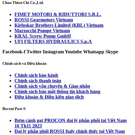
Chau Thien Chi Co.,Ltd.
FIMET MOTORI & RIDUTTORI S.R.L.
ROSSI Gearmotors Vietnam
Kirloskar Brothers Limited (KBL) Vietnam
Marzocchi Pompe Vietnam
KRAL Screw Pump GmbH
UFI FILTERS HYDRAULICS S.p.A
Facebook-f
Twitter
Instagram
Youtube
Whatsapp
Skype
Chính sách và Điều khoản
Chính sách bảo hành
Chính sách thanh toán
Chính sách vận chuyển & Giao nhận
Chính sách bảo mật thông tin khách hàng
Điều khoản & Điều kiện giao dịch
Recent Post ®
Bơm cánh gạt PROCON đại lý phân phối tại Việt Nam
16 Th11 2023
Đại lý phân phối ROSSI Italy chính thức tại Việt Nam