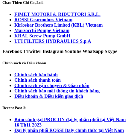
Chau Thien Chi Co.,Ltd.
FIMET MOTORI & RIDUTTORI S.R.L.
ROSSI Gearmotors Vietnam
Kirloskar Brothers Limited (KBL) Vietnam
Marzocchi Pompe Vietnam
KRAL Screw Pump GmbH
UFI FILTERS HYDRAULICS S.p.A
Facebook-f
Twitter
Instagram
Youtube
Whatsapp
Skype
Chính sách và Điều khoản
Chính sách bảo hành
Chính sách thanh toán
Chính sách vận chuyển & Giao nhận
Chính sách bảo mật thông tin khách hàng
Điều khoản & Điều kiện giao dịch
Recent Post ®
Bơm cánh gạt PROCON đại lý phân phối tại Việt Nam
16 Th11 2023
Đại lý phân phối ROSSI Italy chính thức tại Việt Nam