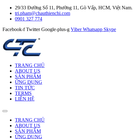
29/33 Đường Số 11, Phường 11, Gò Vấp, HCM, Việt Nam.
tri.pham@chauthienchi.com
0901 327 774
Facebook-f
Twitter
Google-plus-g
Viber
Whatsapp
Skype
TRANG CHỦ
ABOUT US
SẢN PHẨM
ỨNG DỤNG
TIN TỨC
TERMS
LIÊN HỆ
TRANG CHỦ
ABOUT US
SẢN PHẨM
ỨNG DỤNG