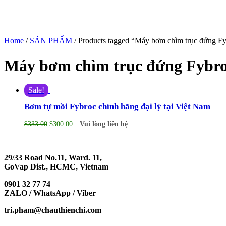
Home
/
SẢN PHẨM
/ Products tagged “Máy bơm chìm trục đứng F
Máy bơm chìm trục đứng Fybr
Sale!
Bơm tự mồi Fybroc chính hãng đại lý tại Việt Nam
$
333.00
$
300.00
Vui lòng liên hệ
29/33 Road No.11, Ward. 11,
GoVap Dist., HCMC, Vietnam
0901 32 77 74
ZALO / WhatsApp / Viber
tri.pham@chauthienchi.com