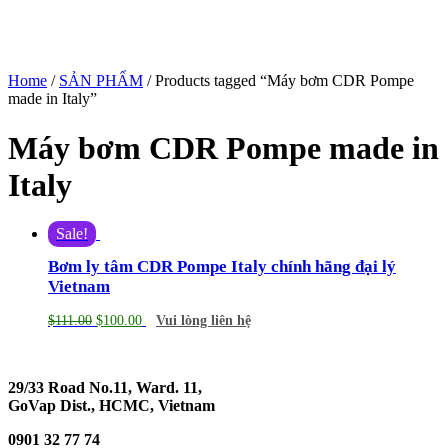
Home
/
SẢN PHẨM
/ Products tagged “Máy bơm CDR Pompe
made in Italy”
Máy bơm CDR Pompe made in
Italy
Sale!
Bơm ly tâm CDR Pompe Italy chính hãng đại lý
Vietnam
$
111.00
$
100.00
Vui lòng liên hệ
29/33 Road No.11, Ward. 11,
GoVap Dist., HCMC, Vietnam
0901 32 77 74