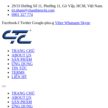
29/33 Đường Số 11, Phường 11, Gò Vấp, HCM, Việt Nam.
tri.pham@chauthienchi.com
0901 327 774
Facebook-f
Twitter
Google-plus-g
Viber
Whatsapp
Skype
TRANG CHỦ
ABOUT US
SẢN PHẨM
ỨNG DỤNG
TIN TỨC
TERMS
LIÊN HỆ
TRANG CHỦ
ABOUT US
SẢN PHẨM
ỨNG DỤNG