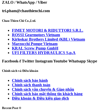
ZALO / WhatsApp / Viber
tri.pham@chauthienchi.com
Chau Thien Chi Co.,Ltd.
FIMET MOTORI & RIDUTTORI S.R.L.
ROSSI Gearmotors Vietnam
Kirloskar Brothers Limited (KBL) Vietnam
Marzocchi Pompe Vietnam
KRAL Screw Pump GmbH
UFI FILTERS HYDRAULICS S.p.A
Facebook-f
Twitter
Instagram
Youtube
Whatsapp
Skype
Chính sách và Điều khoản
Chính sách bảo hành
Chính sách thanh toán
Chính sách vận chuyển & Giao nhận
Chính sách bảo mật thông tin khách hàng
Điều khoản & Điều kiện giao dịch
Recent Post ®