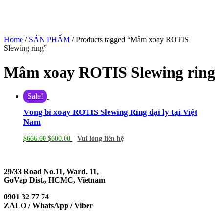
Home
/
SẢN PHẨM
/ Products tagged “Mâm xoay ROTIS
Slewing ring”
Mâm xoay ROTIS Slewing ring
Sale!
Vòng bi xoay ROTIS Slewing Ring đại lý tại Việt
Nam
$
666.00
$
600.00
Vui lòng liên hệ
29/33 Road No.11, Ward. 11,
GoVap Dist., HCMC, Vietnam
0901 32 77 74
ZALO / WhatsApp / Viber