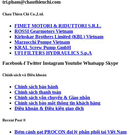
tri.pham@chauthienchi.com
Chau Thien Chi Co.,Ltd.
FIMET MOTORI & RIDUTTORI S.R.L.
ROSSI Gearmotors Vietnam
Kirloskar Brothers Limited (KBL) Vietnam
Marzocchi Pompe Vietnam
KRAL Screw Pump GmbH
UFI FILTERS HYDRAULICS S.p.A
Facebook-f
Twitter
Instagram
Youtube
Whatsapp
Skype
Chính sách và Điều khoản
Chính sách bảo hành
Chính sách thanh toán
Chính sách vận chuyển & Giao nhận
Chính sách bảo mật thông tin khách hàng
Điều khoản & Điều kiện giao dịch
Recent Post ®
Bơm cánh gạt PROCON đại lý phân phối tại Việt Nam