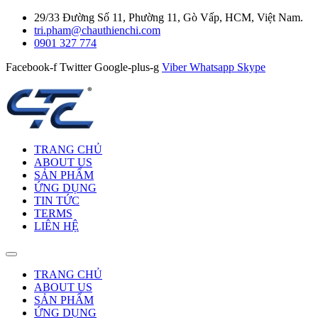
29/33 Đường Số 11, Phường 11, Gò Vấp, HCM, Việt Nam.
tri.pham@chauthienchi.com
0901 327 774
Facebook-f
Twitter
Google-plus-g
Viber
Whatsapp
Skype
TRANG CHỦ
ABOUT US
SẢN PHẨM
ỨNG DỤNG
TIN TỨC
TERMS
LIÊN HỆ
TRANG CHỦ
ABOUT US
SẢN PHẨM
ỨNG DỤNG