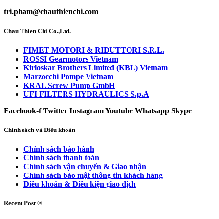
tri.pham@chauthienchi.com
Chau Thien Chi Co.,Ltd.
FIMET MOTORI & RIDUTTORI S.R.L.
ROSSI Gearmotors Vietnam
Kirloskar Brothers Limited (KBL) Vietnam
Marzocchi Pompe Vietnam
KRAL Screw Pump GmbH
UFI FILTERS HYDRAULICS S.p.A
Facebook-f
Twitter
Instagram
Youtube
Whatsapp
Skype
Chính sách và Điều khoản
Chính sách bảo hành
Chính sách thanh toán
Chính sách vận chuyển & Giao nhận
Chính sách bảo mật thông tin khách hàng
Điều khoản & Điều kiện giao dịch
Recent Post ®