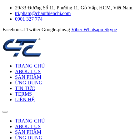
29/33 Đường Số 11, Phường 11, Gò Vấp, HCM, Việt Nam.
tri.pham@chauthienchi.com
0901 327 774
Facebook-f
Twitter
Google-plus-g
Viber
Whatsapp
Skype
TRANG CHỦ
ABOUT US
SẢN PHẨM
ỨNG DỤNG
TIN TỨC
TERMS
LIÊN HỆ
TRANG CHỦ
ABOUT US
SẢN PHẨM
ỨNG DỤNG