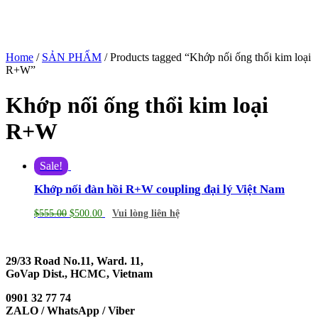
Home
/
SẢN PHẨM
/ Products tagged “Khớp nối ống thổi kim loại
R+W”
Khớp nối ống thổi kim loại
R+W
Sale!
Khớp nối đàn hồi R+W coupling đại lý Việt Nam
$
555.00
$
500.00
Vui lòng liên hệ
29/33 Road No.11, Ward. 11,
GoVap Dist., HCMC, Vietnam
0901 32 77 74
ZALO / WhatsApp / Viber