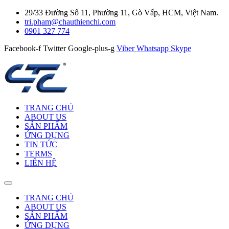
29/33 Đường Số 11, Phường 11, Gò Vấp, HCM, Việt Nam.
tri.pham@chauthienchi.com
0901 327 774
Facebook-f
Twitter
Google-plus-g
Viber
Whatsapp
Skype
TRANG CHỦ
ABOUT US
SẢN PHẨM
ỨNG DỤNG
TIN TỨC
TERMS
LIÊN HỆ
TRANG CHỦ
ABOUT US
SẢN PHẨM
ỨNG DỤNG