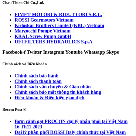
Chau Thien Chi Co.,Ltd.
FIMET MOTORI & RIDUTTORI S.R.L.
ROSSI Gearmotors Vietnam
Kirloskar Brothers Limited (KBL) Vietnam
Marzocchi Pompe Vietnam
KRAL Screw Pump GmbH
UFI FILTERS HYDRAULICS S.p.A
Facebook-f
Twitter
Instagram
Youtube
Whatsapp
Skype
Chính sách và Điều khoản
Chính sách bảo hành
Chính sách thanh toán
Chính sách vận chuyển & Giao nhận
Chính sách bảo mật thông tin khách hàng
Điều khoản & Điều kiện giao dịch
Recent Post ®
Bơm cánh gạt PROCON đại lý phân phối tại Việt Nam
16 Th11 2023
Đại lý phân phối ROSSI Italy chính thức tại Việt Nam