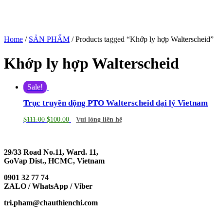
Home
/
SẢN PHẨM
/ Products tagged “Khớp ly hợp Walterscheid”
Khớp ly hợp Walterscheid
Sale!
Trục truyền động PTO Walterscheid đại lý Vietnam
$
111.00
$
100.00
Vui lòng liên hệ
29/33 Road No.11, Ward. 11,
GoVap Dist., HCMC, Vietnam
0901 32 77 74
ZALO / WhatsApp / Viber
tri.pham@chauthienchi.com