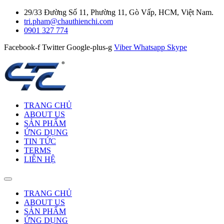
29/33 Đường Số 11, Phường 11, Gò Vấp, HCM, Việt Nam.
tri.pham@chauthienchi.com
0901 327 774
Facebook-f
Twitter
Google-plus-g
Viber
Whatsapp
Skype
TRANG CHỦ
ABOUT US
SẢN PHẨM
ỨNG DỤNG
TIN TỨC
TERMS
LIÊN HỆ
TRANG CHỦ
ABOUT US
SẢN PHẨM
ỨNG DỤNG