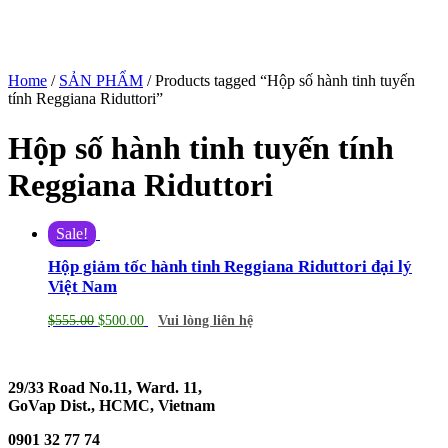
Home
/
SẢN PHẨM
/ Products tagged “Hộp số hành tinh tuyến
tính Reggiana Riduttori”
Hộp số hành tinh tuyến tính
Reggiana Riduttori
Sale!
Hộp giảm tốc hành tinh Reggiana Riduttori đại lý
Việt Nam
$
555.00
$
500.00
Vui lòng liên hệ
29/33 Road No.11, Ward. 11,
GoVap Dist., HCMC, Vietnam
0901 32 77 74