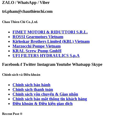
ZALO / WhatsApp / Viber
tri.pham@chauthienchi.com
Chau Thien Chi Co.,Ltd.
FIMET MOTORI & RIDUTTORI S.R.L.
ROSSI Gearmotors Vietnam
Kirloskar Brothers Limited (KBL) Vietnam
Marzocchi Pompe Vietnam
KRAL Screw Pump GmbH
UFI FILTERS HYDRAULICS S.p.A
Facebook-f
Twitter
Instagram
Youtube
Whatsapp
Skype
Chính sách và Điều khoản
Chính sách bảo hành
Chính sách thanh toán
Chính sách vận chuyển & Giao nhận
Chính sách bảo mật thông tin khách hàng
Điều khoản & Điều kiện giao dịch
Recent Post ®