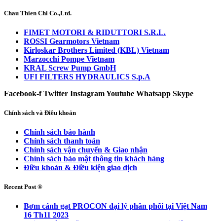
Chau Thien Chi Co.,Ltd.
FIMET MOTORI & RIDUTTORI S.R.L.
ROSSI Gearmotors Vietnam
Kirloskar Brothers Limited (KBL) Vietnam
Marzocchi Pompe Vietnam
KRAL Screw Pump GmbH
UFI FILTERS HYDRAULICS S.p.A
Facebook-f
Twitter
Instagram
Youtube
Whatsapp
Skype
Chính sách và Điều khoản
Chính sách bảo hành
Chính sách thanh toán
Chính sách vận chuyển & Giao nhận
Chính sách bảo mật thông tin khách hàng
Điều khoản & Điều kiện giao dịch
Recent Post ®
Bơm cánh gạt PROCON đại lý phân phối tại Việt Nam
16 Th11 2023