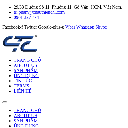
29/33 Đường Số 11, Phường 11, Gò Vấp, HCM, Việt Nam.
tri.pham@chauthienchi.com
0901 327 774
Facebook-f
Twitter
Google-plus-g
Viber
Whatsapp
Skype
TRANG CHỦ
ABOUT US
SẢN PHẨM
ỨNG DỤNG
TIN TỨC
TERMS
LIÊN HỆ
TRANG CHỦ
ABOUT US
SẢN PHẨM
ỨNG DỤNG