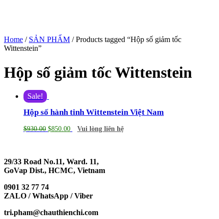
Home
/
SẢN PHẨM
/ Products tagged “Hộp số giảm tốc
Wittenstein”
Hộp số giảm tốc Wittenstein
Sale!
Hộp số hành tinh Wittenstein Việt Nam
$
930.00
$
850.00
Vui lòng liên hệ
29/33 Road No.11, Ward. 11,
GoVap Dist., HCMC, Vietnam
0901 32 77 74
ZALO / WhatsApp / Viber
tri.pham@chauthienchi.com