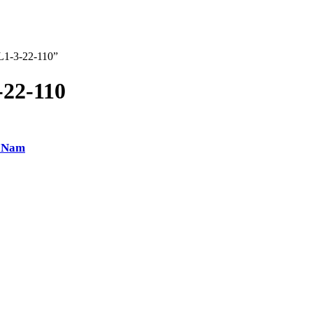
L1-3-22-110”
22-110
t Nam