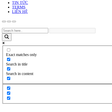
TIN TỨC
TERMS
LIÊN HỆ
Exact matches only
Search in title
Search in content