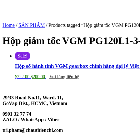
Home
/
SẢN PHẨM
/ Products tagged “Hộp giảm tốc VGM PG120
Hộp giảm tốc VGM PG120L1-3-
Sale!
Hộp số hành tinh VGM gearbox chính hãng đại lý Việ
$
222.00
$
200.00
Vui lòng liên hệ
29/33 Road No.11, Ward. 11,
GoVap Dist., HCMC, Vietnam
0901 32 77 74
ZALO / WhatsApp / Viber
tri.pham@chauthienchi.com