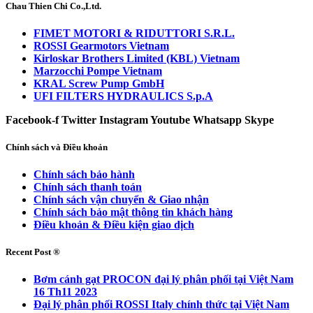
Chau Thien Chi Co.,Ltd.
FIMET MOTORI & RIDUTTORI S.R.L.
ROSSI Gearmotors Vietnam
Kirloskar Brothers Limited (KBL) Vietnam
Marzocchi Pompe Vietnam
KRAL Screw Pump GmbH
UFI FILTERS HYDRAULICS S.p.A
Facebook-f
Twitter
Instagram
Youtube
Whatsapp
Skype
Chính sách và Điều khoản
Chính sách bảo hành
Chính sách thanh toán
Chính sách vận chuyển & Giao nhận
Chính sách bảo mật thông tin khách hàng
Điều khoản & Điều kiện giao dịch
Recent Post ®
Bơm cánh gạt PROCON đại lý phân phối tại Việt Nam
16 Th11 2023
Đại lý phân phối ROSSI Italy chính thức tại Việt Nam