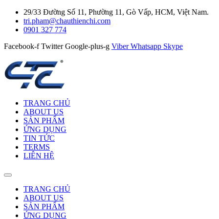
29/33 Đường Số 11, Phường 11, Gò Vấp, HCM, Việt Nam.
tri.pham@chauthienchi.com
0901 327 774
Facebook-f
Twitter
Google-plus-g
Viber
Whatsapp
Skype
TRANG CHỦ
ABOUT US
SẢN PHẨM
ỨNG DỤNG
TIN TỨC
TERMS
LIÊN HỆ
TRANG CHỦ
ABOUT US
SẢN PHẨM
ỨNG DỤNG