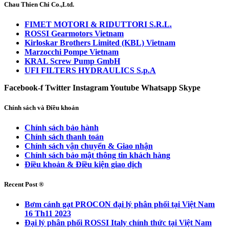
Chau Thien Chi Co.,Ltd.
FIMET MOTORI & RIDUTTORI S.R.L.
ROSSI Gearmotors Vietnam
Kirloskar Brothers Limited (KBL) Vietnam
Marzocchi Pompe Vietnam
KRAL Screw Pump GmbH
UFI FILTERS HYDRAULICS S.p.A
Facebook-f
Twitter
Instagram
Youtube
Whatsapp
Skype
Chính sách và Điều khoản
Chính sách bảo hành
Chính sách thanh toán
Chính sách vận chuyển & Giao nhận
Chính sách bảo mật thông tin khách hàng
Điều khoản & Điều kiện giao dịch
Recent Post ®
Bơm cánh gạt PROCON đại lý phân phối tại Việt Nam
16 Th11 2023
Đại lý phân phối ROSSI Italy chính thức tại Việt Nam