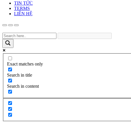
TIN TỨC
TERMS
LIÊN HỆ
Exact matches only
Search in title
Search in content