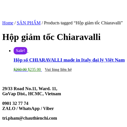
Home
/
SẢN PHẨM
/ Products tagged “Hộp giảm tốc Chiaravalli”
Hộp giảm tốc Chiaravalli
Sale!
Hộp số CHIARAVALLI made in Italy đại lý Việt Nam
$
260.00
$
235.00
Vui lòng liên hệ
29/33 Road No.11, Ward. 11,
GoVap Dist., HCMC, Vietnam
0901 32 77 74
ZALO / WhatsApp / Viber
tri.pham@chauthienchi.com