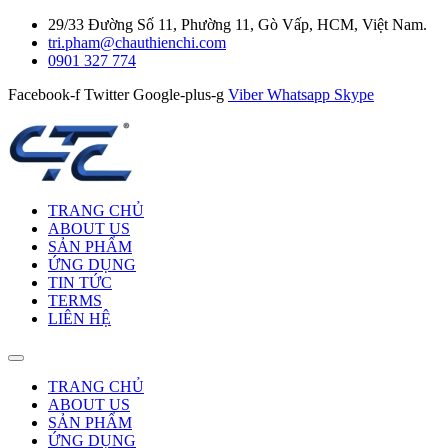
29/33 Đường Số 11, Phường 11, Gò Vấp, HCM, Việt Nam.
tri.pham@chauthienchi.com
0901 327 774
Facebook-f
Twitter
Google-plus-g
Viber
Whatsapp
Skype
TRANG CHỦ
ABOUT US
SẢN PHẨM
ỨNG DỤNG
TIN TỨC
TERMS
LIÊN HỆ
TRANG CHỦ
ABOUT US
SẢN PHẨM
ỨNG DỤNG