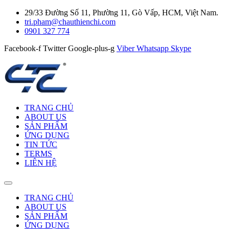
29/33 Đường Số 11, Phường 11, Gò Vấp, HCM, Việt Nam.
tri.pham@chauthienchi.com
0901 327 774
Facebook-f
Twitter
Google-plus-g
Viber
Whatsapp
Skype
TRANG CHỦ
ABOUT US
SẢN PHẨM
ỨNG DỤNG
TIN TỨC
TERMS
LIÊN HỆ
TRANG CHỦ
ABOUT US
SẢN PHẨM
ỨNG DỤNG