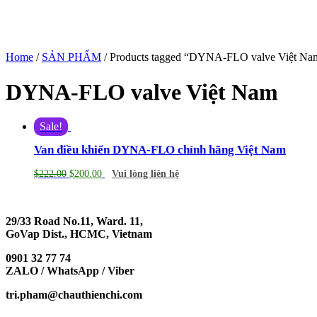
Home
/
SẢN PHẨM
/ Products tagged “DYNA-FLO valve Việt Na
DYNA-FLO valve Việt Nam
Sale!
Van điều khiển DYNA-FLO chính hãng Việt Nam
$
222.00
$
200.00
Vui lòng liên hệ
29/33 Road No.11, Ward. 11,
GoVap Dist., HCMC, Vietnam
0901 32 77 74
ZALO / WhatsApp / Viber
tri.pham@chauthienchi.com