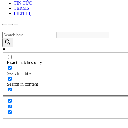
TIN TỨC
TERMS
LIÊN HỆ
Exact matches only
Search in title
Search in content