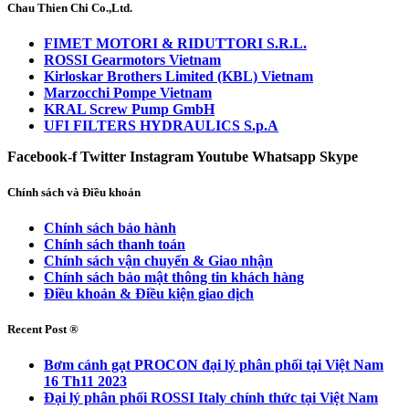
Chau Thien Chi Co.,Ltd.
FIMET MOTORI & RIDUTTORI S.R.L.
ROSSI Gearmotors Vietnam
Kirloskar Brothers Limited (KBL) Vietnam
Marzocchi Pompe Vietnam
KRAL Screw Pump GmbH
UFI FILTERS HYDRAULICS S.p.A
Facebook-f
Twitter
Instagram
Youtube
Whatsapp
Skype
Chính sách và Điều khoản
Chính sách bảo hành
Chính sách thanh toán
Chính sách vận chuyển & Giao nhận
Chính sách bảo mật thông tin khách hàng
Điều khoản & Điều kiện giao dịch
Recent Post ®
Bơm cánh gạt PROCON đại lý phân phối tại Việt Nam
16 Th11 2023
Đại lý phân phối ROSSI Italy chính thức tại Việt Nam