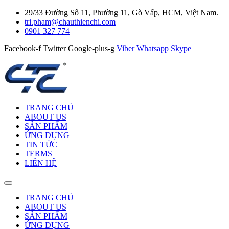
29/33 Đường Số 11, Phường 11, Gò Vấp, HCM, Việt Nam.
tri.pham@chauthienchi.com
0901 327 774
Facebook-f
Twitter
Google-plus-g
Viber
Whatsapp
Skype
TRANG CHỦ
ABOUT US
SẢN PHẨM
ỨNG DỤNG
TIN TỨC
TERMS
LIÊN HỆ
TRANG CHỦ
ABOUT US
SẢN PHẨM
ỨNG DỤNG