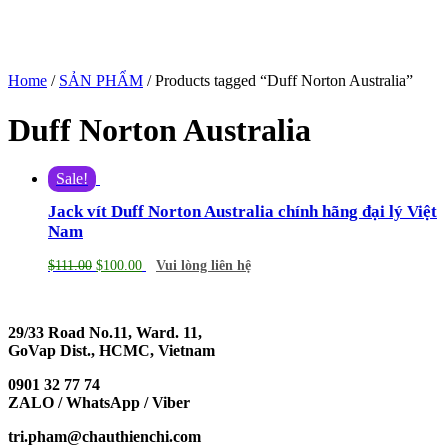
Home
/
SẢN PHẨM
/ Products tagged “Duff Norton Australia”
Duff Norton Australia
Sale!
Jack vít Duff Norton Australia chính hãng đại lý Việt
Nam
$
111.00
$
100.00
Vui lòng liên hệ
29/33 Road No.11, Ward. 11,
GoVap Dist., HCMC, Vietnam
0901 32 77 74
ZALO / WhatsApp / Viber
tri.pham@chauthienchi.com