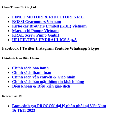
Chau Thien Chi Co.,Ltd.
FIMET MOTORI & RIDUTTORI S.R.L.
ROSSI Gearmotors Vietnam
Kirloskar Brothers Limited (KBL) Vietnam
Marzocchi Pompe Vietnam
KRAL Screw Pump GmbH
UFI FILTERS HYDRAULICS S.p.A
Facebook-f
Twitter
Instagram
Youtube
Whatsapp
Skype
Chính sách và Điều khoản
Chính sách bảo hành
Chính sách thanh toán
Chính sách vận chuyển & Giao nhận
Chính sách bảo mật thông tin khách hàng
Điều khoản & Điều kiện giao dịch
Recent Post ®
Bơm cánh gạt PROCON đại lý phân phối tại Việt Nam
16 Th11 2023