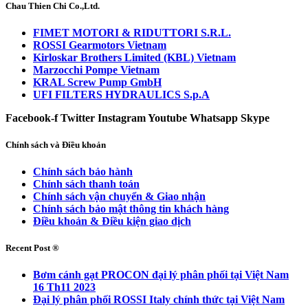
Chau Thien Chi Co.,Ltd.
FIMET MOTORI & RIDUTTORI S.R.L.
ROSSI Gearmotors Vietnam
Kirloskar Brothers Limited (KBL) Vietnam
Marzocchi Pompe Vietnam
KRAL Screw Pump GmbH
UFI FILTERS HYDRAULICS S.p.A
Facebook-f
Twitter
Instagram
Youtube
Whatsapp
Skype
Chính sách và Điều khoản
Chính sách bảo hành
Chính sách thanh toán
Chính sách vận chuyển & Giao nhận
Chính sách bảo mật thông tin khách hàng
Điều khoản & Điều kiện giao dịch
Recent Post ®
Bơm cánh gạt PROCON đại lý phân phối tại Việt Nam
16 Th11 2023
Đại lý phân phối ROSSI Italy chính thức tại Việt Nam