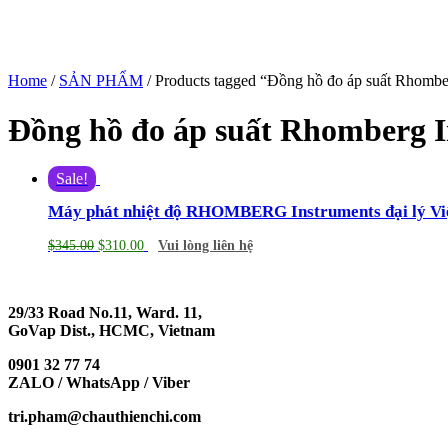
Home
/
SẢN PHẨM
/ Products tagged “Đồng hồ đo áp suất Rhombe
Đồng hồ đo áp suất Rhomberg 
Sale!
Máy phát nhiệt độ RHOMBERG Instruments đại lý V
$
345.00
$
310.00
Vui lòng liên hệ
29/33 Road No.11, Ward. 11,
GoVap Dist., HCMC, Vietnam
0901 32 77 74
ZALO / WhatsApp / Viber
tri.pham@chauthienchi.com