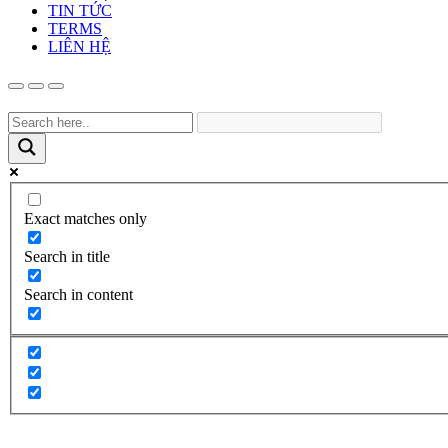
TIN TỨC
TERMS
LIÊN HỆ
Exact matches only
Search in title
Search in content