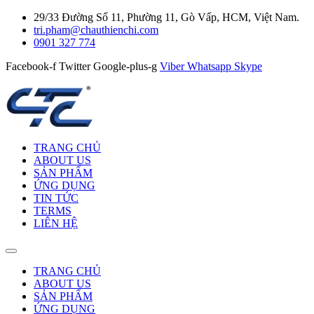
29/33 Đường Số 11, Phường 11, Gò Vấp, HCM, Việt Nam.
tri.pham@chauthienchi.com
0901 327 774
Facebook-f
Twitter
Google-plus-g
Viber
Whatsapp
Skype
TRANG CHỦ
ABOUT US
SẢN PHẨM
ỨNG DỤNG
TIN TỨC
TERMS
LIÊN HỆ
TRANG CHỦ
ABOUT US
SẢN PHẨM
ỨNG DỤNG