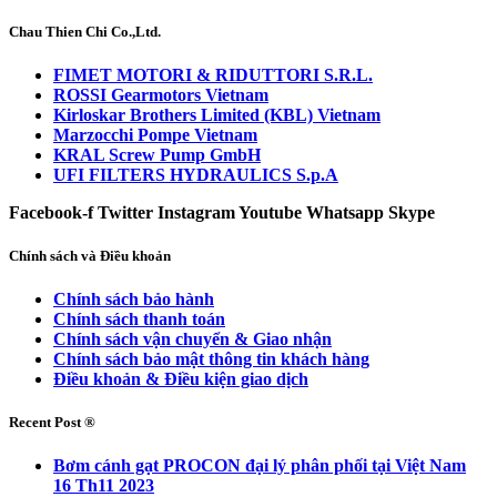
Chau Thien Chi Co.,Ltd.
FIMET MOTORI & RIDUTTORI S.R.L.
ROSSI Gearmotors Vietnam
Kirloskar Brothers Limited (KBL) Vietnam
Marzocchi Pompe Vietnam
KRAL Screw Pump GmbH
UFI FILTERS HYDRAULICS S.p.A
Facebook-f
Twitter
Instagram
Youtube
Whatsapp
Skype
Chính sách và Điều khoản
Chính sách bảo hành
Chính sách thanh toán
Chính sách vận chuyển & Giao nhận
Chính sách bảo mật thông tin khách hàng
Điều khoản & Điều kiện giao dịch
Recent Post ®
Bơm cánh gạt PROCON đại lý phân phối tại Việt Nam
16 Th11 2023