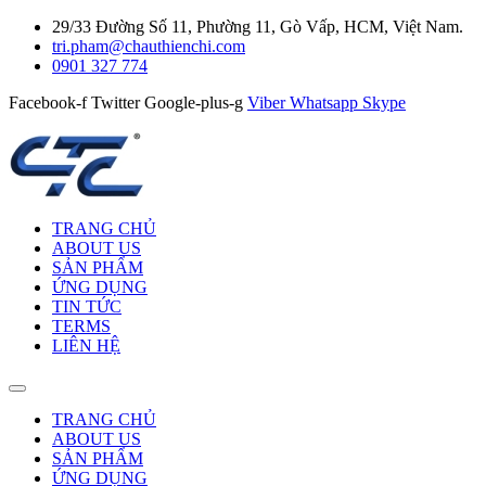
29/33 Đường Số 11, Phường 11, Gò Vấp, HCM, Việt Nam.
tri.pham@chauthienchi.com
0901 327 774
Facebook-f
Twitter
Google-plus-g
Viber
Whatsapp
Skype
TRANG CHỦ
ABOUT US
SẢN PHẨM
ỨNG DỤNG
TIN TỨC
TERMS
LIÊN HỆ
TRANG CHỦ
ABOUT US
SẢN PHẨM
ỨNG DỤNG