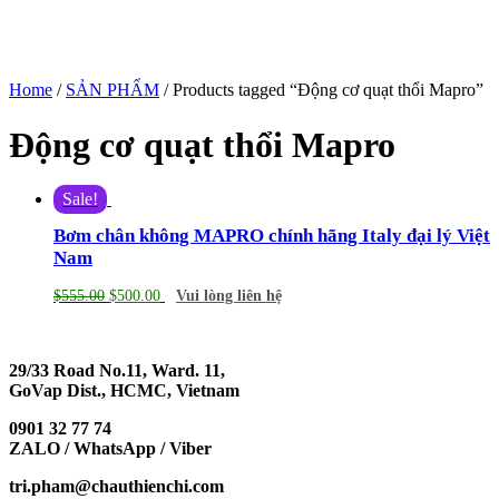
Home
/
SẢN PHẨM
/ Products tagged “Động cơ quạt thổi Mapro”
Động cơ quạt thổi Mapro
Sale!
Bơm chân không MAPRO chính hãng Italy đại lý Việt
Nam
$
555.00
$
500.00
Vui lòng liên hệ
29/33 Road No.11, Ward. 11,
GoVap Dist., HCMC, Vietnam
0901 32 77 74
ZALO / WhatsApp / Viber
tri.pham@chauthienchi.com