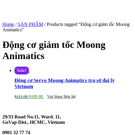
Home
/
SẢN PHẨM
/ Products tagged “Động cơ giảm tốc Moong
Animatics”
Động cơ giảm tốc Moong
Animatics
Sale!
Động cơ Servo Moong Animatics trụ sở đại lý
Vietnam
$
111.00
$
100.00
Vui lòng liên hệ
29/33 Road No.11, Ward. 11,
GoVap Dist., HCMC, Vietnam
0901 32 77 74