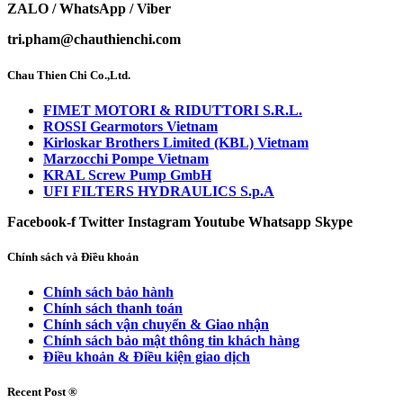
ZALO / WhatsApp / Viber
tri.pham@chauthienchi.com
Chau Thien Chi Co.,Ltd.
FIMET MOTORI & RIDUTTORI S.R.L.
ROSSI Gearmotors Vietnam
Kirloskar Brothers Limited (KBL) Vietnam
Marzocchi Pompe Vietnam
KRAL Screw Pump GmbH
UFI FILTERS HYDRAULICS S.p.A
Facebook-f
Twitter
Instagram
Youtube
Whatsapp
Skype
Chính sách và Điều khoản
Chính sách bảo hành
Chính sách thanh toán
Chính sách vận chuyển & Giao nhận
Chính sách bảo mật thông tin khách hàng
Điều khoản & Điều kiện giao dịch
Recent Post ®