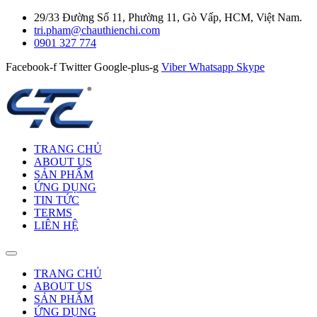
29/33 Đường Số 11, Phường 11, Gò Vấp, HCM, Việt Nam.
tri.pham@chauthienchi.com
0901 327 774
Facebook-f
Twitter
Google-plus-g
Viber
Whatsapp
Skype
TRANG CHỦ
ABOUT US
SẢN PHẨM
ỨNG DỤNG
TIN TỨC
TERMS
LIÊN HỆ
TRANG CHỦ
ABOUT US
SẢN PHẨM
ỨNG DỤNG