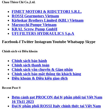
Chau Thien Chi Co.,Ltd.
FIMET MOTORI & RIDUTTORI S.R.L.
ROSSI Gearmotors Vietnam
Kirloskar Brothers Limited (KBL) Vietnam
Marzocchi Pompe Vietnam
KRAL Screw Pump GmbH
UFI FILTERS HYDRAULICS S.p.A
Facebook-f
Twitter
Instagram
Youtube
Whatsapp
Skype
Chính sách và Điều khoản
Chính sách bảo hành
Chính sách thanh toán
Chính sách vận chuyển & Giao nhận
Chính sách bảo mật thông tin khách hàng
Điều khoản & Điều kiện giao dịch
Recent Post ®
Bơm cánh gạt PROCON đại lý phân phối tại Việt Nam
16 Th11 2023
Đại lý phân phối ROSSI Italy chính thức tại Việt Nam