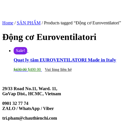
Home
/
SẢN PHẨM
/ Products tagged “Động cơ Euroventilatori”
Động cơ Euroventilatori
Sale!
Quạt ly tâm EUROVENTILATORI Made in Italy
$
430.00
$
400.00
Vui lòng liên hệ
29/33 Road No.11, Ward. 11,
GoVap Dist., HCMC, Vietnam
0901 32 77 74
ZALO / WhatsApp / Viber
tri.pham@chauthienchi.com