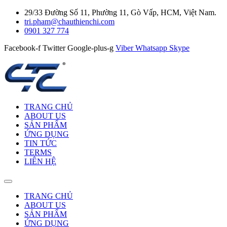
29/33 Đường Số 11, Phường 11, Gò Vấp, HCM, Việt Nam.
tri.pham@chauthienchi.com
0901 327 774
Facebook-f
Twitter
Google-plus-g
Viber
Whatsapp
Skype
TRANG CHỦ
ABOUT US
SẢN PHẨM
ỨNG DỤNG
TIN TỨC
TERMS
LIÊN HỆ
TRANG CHỦ
ABOUT US
SẢN PHẨM
ỨNG DỤNG