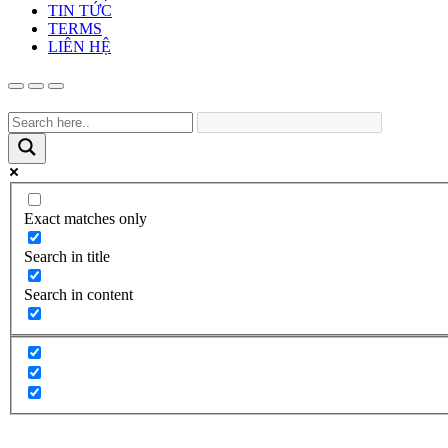
TIN TỨC
TERMS
LIÊN HỆ
Exact matches only
Search in title
Search in content